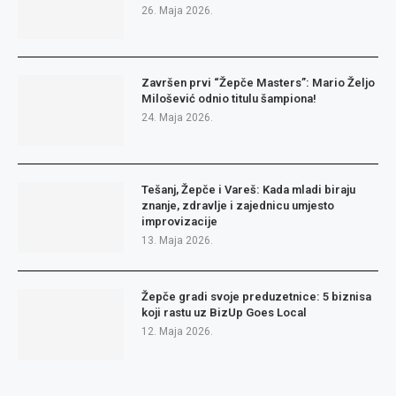
26. Maja 2026.
Završen prvi “Žepče Masters”: Mario Željo
Milošević odnio titulu šampiona!
24. Maja 2026.
Tešanj, Žepče i Vareš: Kada mladi biraju
znanje, zdravlje i zajednicu umjesto
improvizacije
13. Maja 2026.
Žepče gradi svoje preduzetnice: 5 biznisa
koji rastu uz BizUp Goes Local
12. Maja 2026.