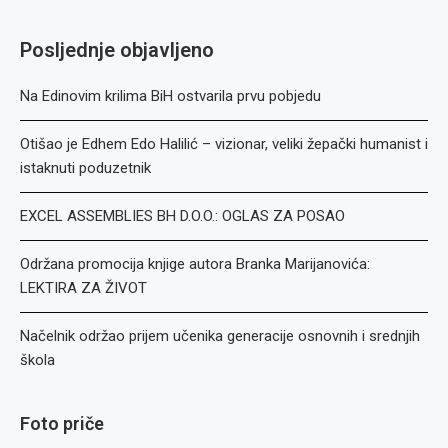
Posljednje objavljeno
Na Edinovim krilima BiH ostvarila prvu pobjedu
Otišao je Edhem Edo Halilić – vizionar, veliki žepački humanist i
istaknuti poduzetnik
EXCEL ASSEMBLIES BH D.O.O.: OGLAS ZA POSAO
Održana promocija knjige autora Branka Marijanovića:
LEKTIRA ZA ŽIVOT
Načelnik održao prijem učenika generacije osnovnih i srednjih
škola
Foto priče