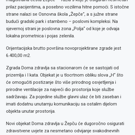
prilaz pacijentima, a posebno vozilima hitne pomoći. S istočne
strane nalazi se Osnovna škola „Žepče“, a s južne strane
budući gradski park i stambeno – poslovni kompleksi. Na
sjevernoj strani je poslovna zona „Polja“ od koje je odvaja
lokalna prometnica i pojas zelenila.
Orijentacijska brutto površina novoprojektirane zgrade jest
6.400,00 m2.
Zgrada Doma zdravlja sa stacionarom će se sastojati od
prizemlja i I kata. Objekat je u tlocrtnom obliku slova „H“ što
će omogućiti postizanje što više prirodnog osvjetljenja i
prirodne ventilacije za najveći dio prostorija koje službe
sadržavaju. Za pojedine službe glavni ulaz će biti zaseban i
imati dodatnu unutarnju komunikaciju sa ostalim dijelom
objekta unutar prostorija.
Novi objekat Doma zdravlja u Žepču će dugoročno osigurati
zdravstvene uvjete za nesmetano odvijanje svakodnevnih