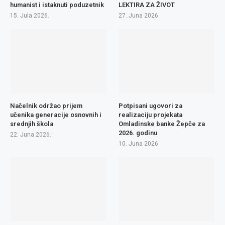
humanist i istaknuti poduzetnik
LEKTIRA ZA ŽIVOT
15. Jula 2026.
27. Juna 2026.
Načelnik održao prijem
Potpisani ugovori za
učenika generacije osnovnih i
realizaciju projekata
srednjih škola
Omladinske banke Žepče za
2026. godinu
22. Juna 2026.
10. Juna 2026.