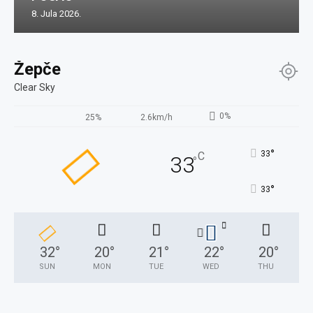
8. Jula 2026.
Žepče
Clear Sky
0%
25%
2.6km/h
°
33
C
33
°
°
33
32
°
20
°
21
°
22
°
20
°
SUN
MON
TUE
WED
THU