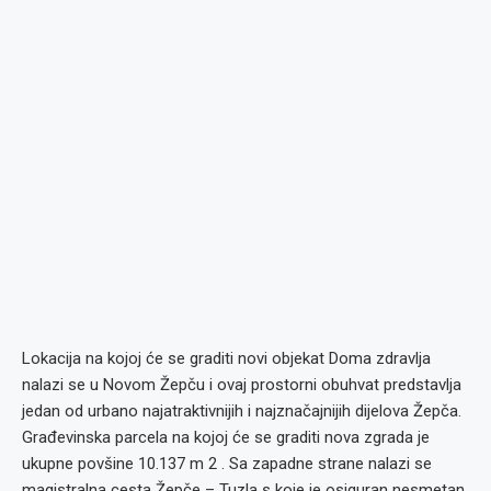
Lokacija na kojoj će se graditi novi objekat Doma zdravlja
nalazi se u Novom Žepču i ovaj prostorni obuhvat predstavlja
jedan od urbano najatraktivnijih i najznačajnijih dijelova Žepča.
Građevinska parcela na kojoj će se graditi nova zgrada je
ukupne povšine 10.137 m 2 . Sa zapadne strane nalazi se
magistralna cesta Žepče – Tuzla s koje je osiguran nesmetan