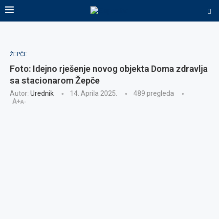
ŽEPČE
Foto: Idejno rješenje novog objekta Doma zdravlja
sa stacionarom Žepče
Autor:
Urednik
14. Aprila 2025.
489
pregleda
A+
A-