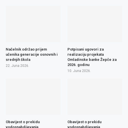
Načelnik održao prijem
Potpisani ugovori za
učenika generacije osnovnih i
realizaciju projekata
srednjih škola
Omladinske banke Žepče za
2026. godinu
22. Juna 2026.
10. Juna 2026.
Obavijest o prekidu
Obavijest o prekidu
vodosnabdijevanja
vodosnabdijevanja