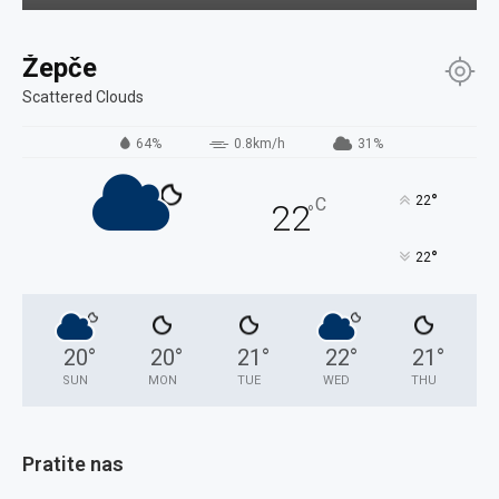
Žepče
Scattered Clouds
64%
0.8km/h
31%
°
22
C
22
°
°
22
20
°
20
°
21
°
22
°
21
°
SUN
MON
TUE
WED
THU
Pratite nas