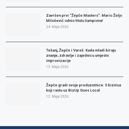
Završen prvi “Žepče Masters”: Mario Željo
Milošević odnio titulu šampiona!
24. Maja 2026.
Tešanj, Žepče i Vareš: Kada mladi biraju
znanje, zdravlje i zajednicu umjesto
improvizacije
13. Maja 2026.
Žepče gradi svoje preduzetnice: 5 biznisa
koji rastu uz BizUp Goes Local
12. Maja 2026.