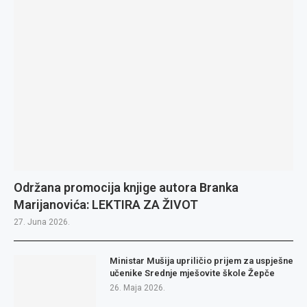
Održana promocija knjige autora Branka
Marijanovića: LEKTIRA ZA ŽIVOT
27. Juna 2026.
Ministar Mušija upriličio prijem za uspješne
učenike Srednje mješovite škole Žepče
26. Maja 2026.