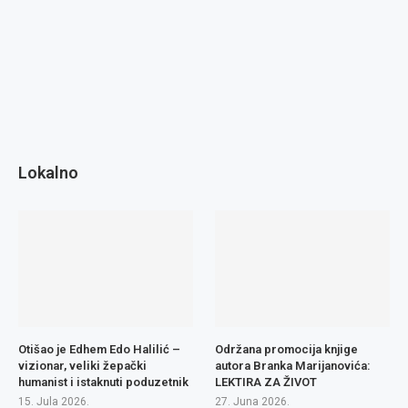
Lokalno
Otišao je Edhem Edo Halilić –
Održana promocija knjige
vizionar, veliki žepački
autora Branka Marijanovića:
humanist i istaknuti poduzetnik
LEKTIRA ZA ŽIVOT
15. Jula 2026.
27. Juna 2026.