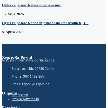
Oglas za posao: Referent nabave m/ž
15. Maja 2026.
Oglas za posao: Radno mjesto: Inspektor kvalitete, 1...
8. Aprila 2026.
Zepce.Ba Portal
Gradski informativni portal Žepča
Sarajevska bb, 72230 Žepče
Phone: (061) 189 865
Email: zepce @ zepce.ba
O nama
Impressum
Pravila privatnosti
Facebook