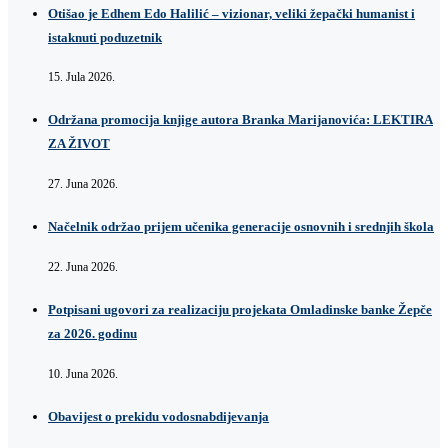
Otišao je Edhem Edo Halilić – vizionar, veliki žepački humanist i
istaknuti poduzetnik
15. Jula 2026.
Održana promocija knjige autora Branka Marijanovića: LEKTIRA
ZA ŽIVOT
27. Juna 2026.
Načelnik održao prijem učenika generacije osnovnih i srednjih škola
22. Juna 2026.
Potpisani ugovori za realizaciju projekata Omladinske banke Žepče
za 2026. godinu
10. Juna 2026.
Obavijest o prekidu vodosnabdijevanja