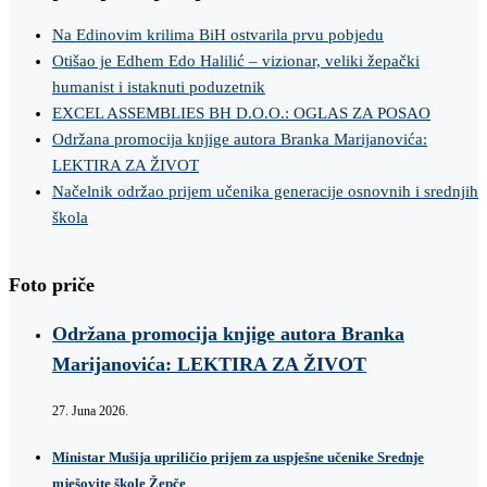
Na Edinovim krilima BiH ostvarila prvu pobjedu
Otišao je Edhem Edo Halilić – vizionar, veliki žepački
humanist i istaknuti poduzetnik
EXCEL ASSEMBLIES BH D.O.O.: OGLAS ZA POSAO
Održana promocija knjige autora Branka Marijanovića:
LEKTIRA ZA ŽIVOT
Načelnik održao prijem učenika generacije osnovnih i srednjih
škola
Foto priče
Održana promocija knjige autora Branka
Marijanovića: LEKTIRA ZA ŽIVOT
27. Juna 2026.
Ministar Mušija upriličio prijem za uspješne učenike Srednje
mješovite škole Žepče