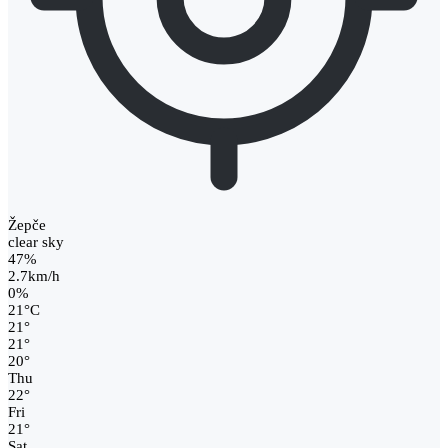
Žepče
clear sky
47%
2.7km/h
0%
21
°
C
21
°
21
°
20
°
Thu
22
°
Fri
21
°
Sat