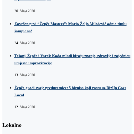
26. Maja 2026.
Završen prvi “Žepče Masters”: Mario Željo Milošević odnio titulu
šampiona!
24. Maja 2026.
Tešanj, Žepče i Vareš: Kada mladi biraju znanje, zdravlje i zajednicu
umjesto improvizacije
13. Maja 2026.
Žepče gradi svoje preduzetnice: 5 biznisa koji rastu uz BizUp Goes
Local
12. Maja 2026.
Lokalno