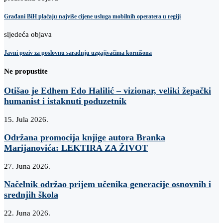
Građani BiH plaćaju najviše cijene usluga mobilnih operatera u regiji
sljedeća objava
Javni poziv za poslovnu saradnju uzgajivačima kornišona
Ne propustite
Otišao je Edhem Edo Halilić – vizionar, veliki žepački
humanist i istaknuti poduzetnik
15. Jula 2026.
Održana promocija knjige autora Branka
Marijanovića: LEKTIRA ZA ŽIVOT
27. Juna 2026.
Načelnik održao prijem učenika generacije osnovnih i
srednjih škola
22. Juna 2026.