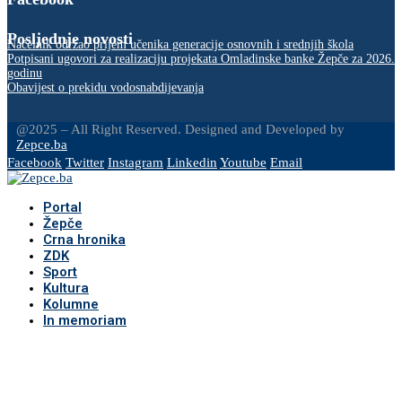
Posljednje novosti
Načelnik održao prijem učenika generacije osnovnih i srednjih škola
Potpisani ugovori za realizaciju projekata Omladinske banke Žepče za 2026.
godinu
Obavijest o prekidu vodosnabdijevanja
@2025 – All Right Reserved. Designed and Developed by
Zepce.ba
Facebook
Twitter
Instagram
Linkedin
Youtube
Email
Portal
Žepče
Crna hronika
ZDK
Sport
Kultura
Kolumne
In memoriam