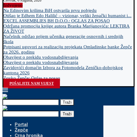
Četvrtak, 6 Augusta, 2026
Izdvojeno
Na Edinovim krilima BiH ostvarila prvu pobjedu
Otišao je Edhem Edo Halilić – vizionar, veliki žepački humanist i...
EXCEL ASSEMBLIES BH D.O.O.: OGLAS ZA POSAO
Održana promocija knjige autora Branka Marijanovića: LEKTIRA
ZA ŽIVOT
Načelnik održao prijem učenika generacije osnovnih i srednjih
škola
Potpisani ugovori za realizaciju projekata Omladinske banke Žepče
za 2026. godinu
Obavijest o prekidu vodosnabdijevanja
Obavijest o prekidu vodosnabdijevanja
Zavidovići domaćin Izbora za Fotomodela Zeničko-dobojskog
kantona 2026
Zovko Žepče: Oglas za posao
POŠALJITE NAM VIJEST
Traži
Traži
Portal
Žepče
Crna hronika