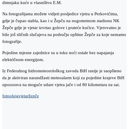
dimnjaku kuće u vlasništvu E.M.
Na fotografijama možete vidjeti posljedice vjetra u Perkovićima,
gdje je čupao stabla, kao i u Žepču na nogometnom stadionu NK
Žepče gdje je vjetar izvrtao golove i prateće kućice. Vjerovatno je
bilo još sličnih slučajeva na području opštine Žepče za koje nemamo
fotografije.
Pojedine mjesne zajednice su u toku noći ostale bez napajanja
električnom energijom.
Iz Federalnog hidrometeorološkog zavoda BiH ranije je saopšteno
da je aktiviran narandžasti meteoalarm koji za pojedine krajeve BiH
upozorava na moguće udare vjetra jače i od 80 kilometara na sat.
foto
oluja
vjetar
žepče