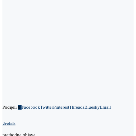
Podijeli
0
Facebook
Twitter
Pinterest
Threads
Bluesky
Email
Urednik
prethodna objava