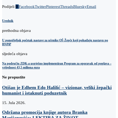
Podijeli
0
Facebook
Twitter
Pinterest
Threads
Bluesky
Email
Urednik
prethodna objava
U ponedjeljak početak nastave za učenike OŠ Žepče koji pohađaju nastavu po
BNPiP
sljedeća objava
Na području ZDK-a uspješno implementiran Program za oporavak od poplava –
vrijednost 43,5 miliona eura
Ne propustite
Otišao je Edhem Edo Halilić – vizionar, veliki žepački
humanist i istaknuti poduzetnik
15. Jula 2026.
Održana promocija knjige autora Branka
Marijanovića: LEKTIRA ZA ŽIVOT