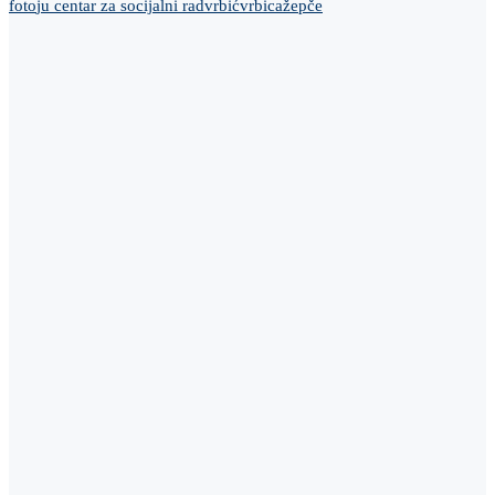
foto
ju centar za socijalni rad
vrbić
vrbica
žepče