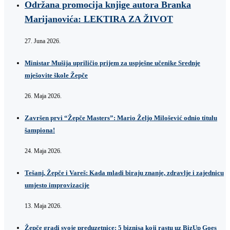
Održana promocija knjige autora Branka
Marijanovića: LEKTIRA ZA ŽIVOT
27. Juna 2026.
Ministar Mušija upriličio prijem za uspješne učenike Srednje
mješovite škole Žepče
26. Maja 2026.
Završen prvi “Žepče Masters”: Mario Željo Milošević odnio titulu
šampiona!
24. Maja 2026.
Tešanj, Žepče i Vareš: Kada mladi biraju znanje, zdravlje i zajednicu
umjesto improvizacije
13. Maja 2026.
Žepče gradi svoje preduzetnice: 5 biznisa koji rastu uz BizUp Goes