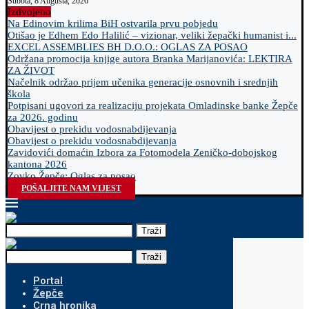
Subota, 8 Augusta, 2026
Izdvojeno
Na Edinovim krilima BiH ostvarila prvu pobjedu
Otišao je Edhem Edo Halilić – vizionar, veliki žepački humanist i...
EXCEL ASSEMBLIES BH D.O.O.: OGLAS ZA POSAO
Održana promocija knjige autora Branka Marijanovića: LEKTIRA
ZA ŽIVOT
Načelnik održao prijem učenika generacije osnovnih i srednjih
škola
Potpisani ugovori za realizaciju projekata Omladinske banke Žepče
za 2026. godinu
Obavijest o prekidu vodosnabdijevanja
Obavijest o prekidu vodosnabdijevanja
Zavidovići domaćin Izbora za Fotomodela Zeničko-dobojskog
kantona 2026
Zovko Žepče: Oglas za posao
POŠALJITE NAM VIJEST
Traži
Traži
Portal
Žepče
Crna hronika