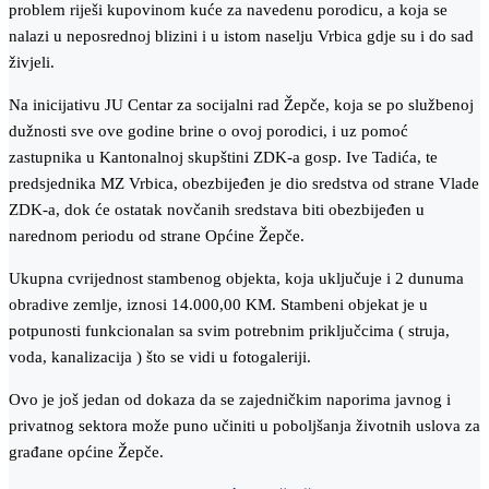
problem riješi kupovinom kuće za navedenu porodicu, a koja se
nalazi u neposrednoj blizini i u istom naselju Vrbica gdje su i do sad
živjeli.
Na inicijativu JU Centar za socijalni rad Žepče, koja se po službenoj
dužnosti sve ove godine brine o ovoj porodici, i uz pomoć
zastupnika u Kantonalnoj skupštini ZDK-a gosp. Ive Tadića, te
predsjednika MZ Vrbica, obezbijeđen je dio sredstva od strane Vlade
ZDK-a, dok će ostatak novčanih sredstava biti obezbijeđen u
narednom periodu od strane Općine Žepče.
Ukupna cvrijednost stambenog objekta, koja uključuje i 2 dunuma
obradive zemlje, iznosi 14.000,00 KM. Stambeni objekat je u
potpunosti funkcionalan sa svim potrebnim priključcima ( struja,
voda, kanalizacija ) što se vidi u fotogaleriji.
Ovo je još jedan od dokaza da se zajedničkim naporima javnog i
privatnog sektora može puno učiniti u poboljšanja životnih uslova za
građane općine Žepče.