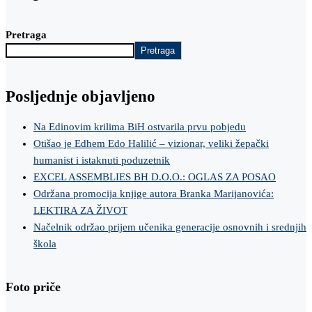
Pretraga
Pretraga
Posljednje objavljeno
Na Edinovim krilima BiH ostvarila prvu pobjedu
Otišao je Edhem Edo Halilić – vizionar, veliki žepački
humanist i istaknuti poduzetnik
EXCEL ASSEMBLIES BH D.O.O.: OGLAS ZA POSAO
Održana promocija knjige autora Branka Marijanovića:
LEKTIRA ZA ŽIVOT
Načelnik održao prijem učenika generacije osnovnih i srednjih
škola
Foto priče