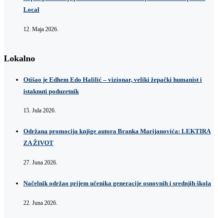
Local
12. Maja 2026.
Lokalno
Otišao je Edhem Edo Halilić – vizionar, veliki žepački humanist i
istaknuti poduzetnik
15. Jula 2026.
Održana promocija knjige autora Branka Marijanovića: LEKTIRA
ZA ŽIVOT
27. Juna 2026.
Načelnik održao prijem učenika generacije osnovnih i srednjih škola
22. Juna 2026.