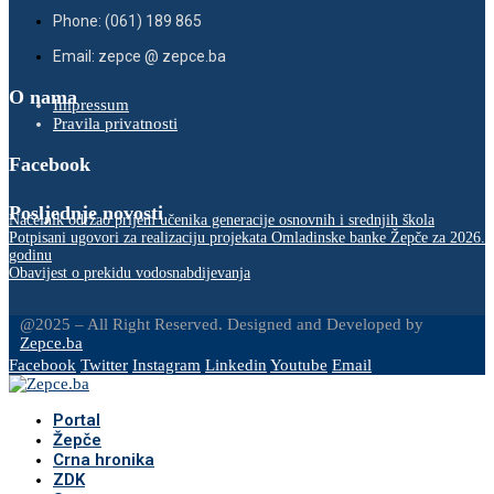
Phone: (061) 189 865
Email: zepce @ zepce.ba
O nama
Impressum
Pravila privatnosti
Facebook
Posljednje novosti
Načelnik održao prijem učenika generacije osnovnih i srednjih škola
Potpisani ugovori za realizaciju projekata Omladinske banke Žepče za 2026.
godinu
Obavijest o prekidu vodosnabdijevanja
@2025 – All Right Reserved. Designed and Developed by
Zepce.ba
Facebook
Twitter
Instagram
Linkedin
Youtube
Email
Portal
Žepče
Crna hronika
ZDK