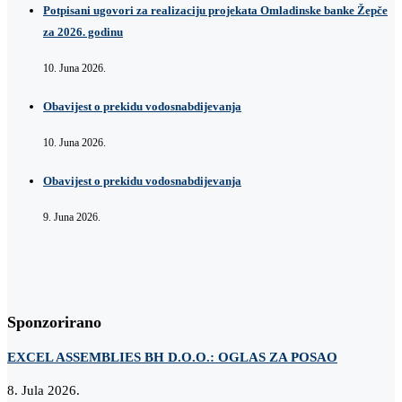
Potpisani ugovori za realizaciju projekata Omladinske banke Žepče
za 2026. godinu
10. Juna 2026.
Obavijest o prekidu vodosnabdijevanja
10. Juna 2026.
Obavijest o prekidu vodosnabdijevanja
9. Juna 2026.
Sponzorirano
EXCEL ASSEMBLIES BH D.O.O.: OGLAS ZA POSAO
8. Jula 2026.