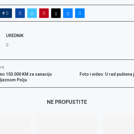
0
UREDNIK
va
no 150.000 KM za sanaciju
Foto i video: U rad puštena 
eljeznom Polju
NE PROPUSTITE