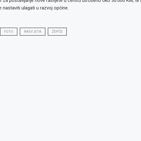
 je za postavljanje nove rasvjete u centru utrošeno oko 30.000 KM, te
 nastaviti ulagati u razvoj općine.
FOTO
RASVJETA
ŽEPČE