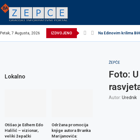
Petak, 7 Augusta, 2026
IZDVOJENO
Na Edinovim krilima BiH
ŽEPČE
Foto: U
Lokalno
rasvjet
Autor:
Urednik
Otišao je Edhem Edo
Održana promocija
Halilić – vizionar,
knjige autora Branka
veliki žepački
Marijanovića: