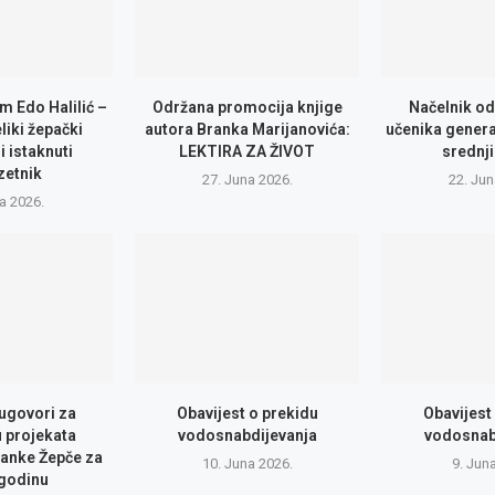
m Edo Halilić –
Održana promocija knjige
Načelnik od
eliki žepački
autora Branka Marijanovića:
učenika genera
i istaknuti
LEKTIRA ZA ŽIVOT
srednji
zetnik
27. Juna 2026.
22. Jun
la 2026.
 ugovori za
Obavijest o prekidu
Obavijest
u projekata
vodosnabdijevanja
vodosnab
anke Žepče za
10. Juna 2026.
9. Jun
 godinu