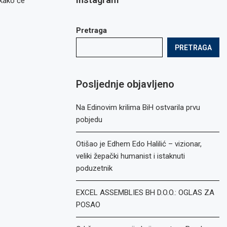
 kako će
Pretraga
PRETRAGA
Posljednje objavljeno
Na Edinovim krilima BiH ostvarila prvu
pobjedu
Otišao je Edhem Edo Halilić – vizionar,
veliki žepački humanist i istaknuti
poduzetnik
EXCEL ASSEMBLIES BH D.O.O.: OGLAS ZA
POSAO