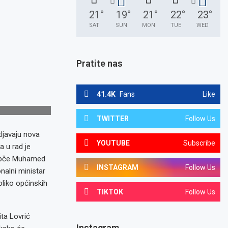
21
°
19
°
21
°
22
°
23
°
SAT
SUN
MON
TUE
WED
Pratite nas
41.4K
Fans
Like
TWITTER
Follow Us
tljavaju nova
YOUTUBE
Subscribe
a u rad je
 Žepče Muhamed
INSTAGRAM
Follow Us
nalni ministar
oliko općinskih
TIKTOK
Follow Us
ta Lovrić
Instagram