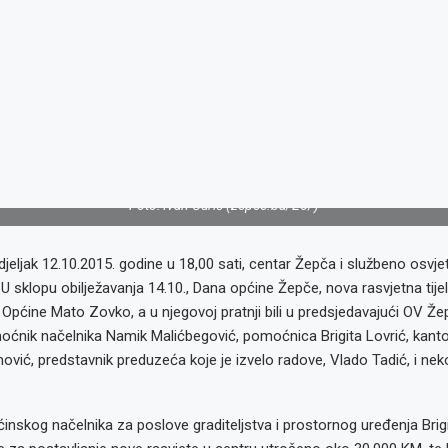
Foto: Ivan Ćurić (zepce.ba/25/)
jeljak 12.10.2015. godine u 18,00 sati, centar Žepča i službeno osvje
. U sklopu obilježavanja 14.10., Dana općine Žepče, nova rasvjetna tijel
k Općine Mato Zovko, a u njegovoj pratnji bili u predsjedavajući OV
oćnik načelnika Namik Malićbegović, pomoćnica Brigita Lovrić, kanto
vić, predstavnik preduzeća koje je izvelo radove, Vlado Tadić, i nek
skog načelnika za poslove graditeljstva i prostornog uređenja Brigi