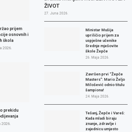
ŽIVOT
27. Juna 2026.
ržao prijem
Ministar Mušija
cije osnovnih i
upriličio prijem za
h škola
uspješne učenike
Srednje mješovite
a 2026.
škole Žepče
26. Maja 2026.
Završen prvi “Žepče
Masters”: Mario Željo
Milošević odnio titulu
šampiona!
24. Maja 2026.
 o prekidu
Tešanj, Žepče i Vareš:
dijevanja
Kada mladi biraju
a 2026.
znanje, zdravlje i
zajednicu umjesto