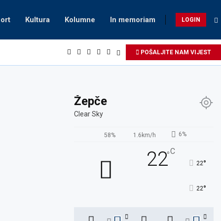
ort
Kultura
Kolumne
In memoriam
LOGIN
POŠALJITE NAM VIJEST
Žepče
Clear Sky
6%
58%
1.6km/h
C
22
°
°
22
°
22