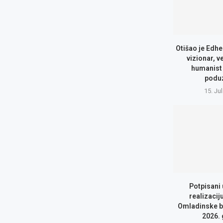
Otišao je Edhe
vizionar, v
humanist 
podu
15. Ju
Potpisani
realizacij
Omladinske b
2026.