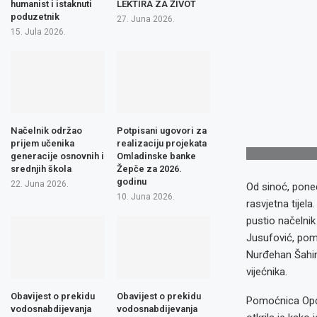
humanist i istaknuti
LEKTIRA ZA ŽIVOT
poduzetnik
27. Juna 2026.
15. Jula 2026.
Načelnik održao
Potpisani ugovori za
prijem učenika
realizaciju projekata
generacije osnovnih i
Omladinske banke
srednjih škola
Žepče za 2026.
godinu
22. Juna 2026.
Od sinoć, poned
10. Juna 2026.
rasvjetna tijela
pustio načelni
Jusufović, pom
Nurđehan Šahino
vijećnika.
Obavijest o prekidu
Obavijest o prekidu
Pomoćnica Općin
vodosnabdijevanja
vodosnabdijevanja