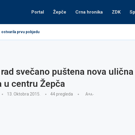
Portal
Žepče
Crna hronika
ZDK
Sp
 ostvarila prvu pobjedu
 rad svečano puštena nova ulična
a u centru Žepča
13. Oktobra 2015.
44
pregleda
A+
A-