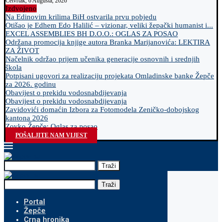
Četvrtak, 6 Augusta, 2026
Izdvojeno
Na Edinovim krilima BiH ostvarila prvu pobjedu
Otišao je Edhem Edo Halilić – vizionar, veliki žepački humanist i...
EXCEL ASSEMBLIES BH D.O.O.: OGLAS ZA POSAO
Održana promocija knjige autora Branka Marijanovića: LEKTIRA
ZA ŽIVOT
Načelnik održao prijem učenika generacije osnovnih i srednjih
škola
Potpisani ugovori za realizaciju projekata Omladinske banke Žepče
za 2026. godinu
Obavijest o prekidu vodosnabdijevanja
Obavijest o prekidu vodosnabdijevanja
Zavidovići domaćin Izbora za Fotomodela Zeničko-dobojskog
kantona 2026
Zovko Žepče: Oglas za posao
POŠALJITE NAM VIJEST
Traži
Traži
Portal
Žepče
Crna hronika