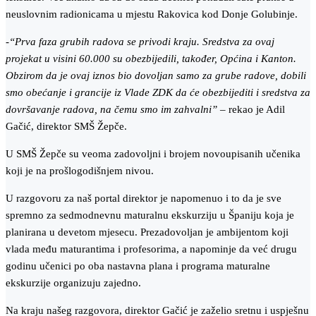
neuslovnim radionicama u mjestu Rakovica kod Donje Golubinje.
-“Prva faza grubih radova se privodi kraju. Sredstva za ovaj
projekat u visini 60.000 su obezbijedili, također, Općina i Kanton.
Obzirom da je ovaj iznos bio dovoljan samo za grube radove, dobili
smo obećanje i grancije iz Vlade ZDK da će obezbijediti i sredstva za
dovršavanje radova, na čemu smo im zahvalni”
– rekao je Adil
Gačić, direktor SMŠ Žepče.
U SMŠ Žepče su veoma zadovoljni i brojem novoupisanih učenika
koji je na prošlogodišnjem nivou.
U razgovoru za naš portal direktor je napomenuo i to da je sve
spremno za sedmodnevnu maturalnu ekskurziju u Španiju koja je
planirana u devetom mjesecu. Prezadovoljan je ambijentom koji
vlada među maturantima i profesorima, a napominje da već drugu
godinu učenici po oba nastavna plana i programa maturalne
ekskurzije organizuju zajedno.
Na kraju našeg razgovora, direktor Gačić je zaželio sretnu i uspješnu