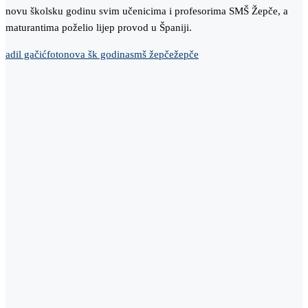
novu školsku godinu svim učenicima i profesorima SMŠ Žepče, a
maturantima poželio lijep provod u Španiji.
adil gačić
foto
nova šk godina
smš žepče
žepče