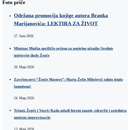
Foto priče
Održana promocija knjige autora Branka
Marijanovića: LEKTIRA ZA ŽIVOT
27. Juna 2026.
Ministar Mušija upriličio prijem za uspješne učenike Srednje
mješovite škole Žepče
26. Maja 2026.
Završen prvi “Žepče Masters”: Mario Željo Milošević odnio titulu
šampiona!
24. Maja 2026.
Tešanj, Žepče i Vareš: Kada mladi biraju znanje, zdravlje i zajednicu
umjesto improvizacije
13. Maja 2026.