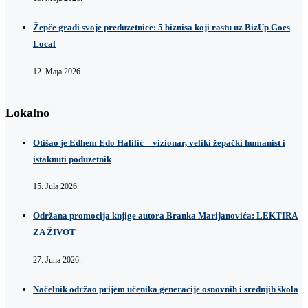
Žepče gradi svoje preduzetnice: 5 biznisa koji rastu uz BizUp Goes
Local
12. Maja 2026.
Lokalno
Otišao je Edhem Edo Halilić – vizionar, veliki žepački humanist i
istaknuti poduzetnik
15. Jula 2026.
Održana promocija knjige autora Branka Marijanovića: LEKTIRA
ZA ŽIVOT
27. Juna 2026.
Načelnik održao prijem učenika generacije osnovnih i srednjih škola