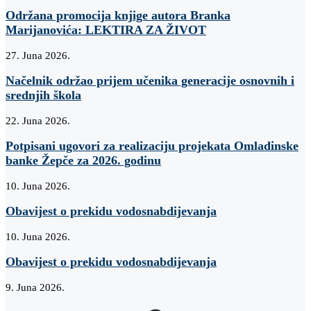
Održana promocija knjige autora Branka
Marijanovića: LEKTIRA ZA ŽIVOT
27. Juna 2026.
Načelnik održao prijem učenika generacije osnovnih i
srednjih škola
22. Juna 2026.
Potpisani ugovori za realizaciju projekata Omladinske
banke Žepče za 2026. godinu
10. Juna 2026.
Obavijest o prekidu vodosnabdijevanja
10. Juna 2026.
Obavijest o prekidu vodosnabdijevanja
9. Juna 2026.