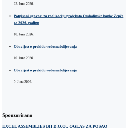
22. Juna 2026.
Potpisani ugovori za realizaciju projekata Omladinske banke Žepče
za 2026. godinu
10. Juna 2026.
Obavijest o prekidu vodosnabdijevanja
10. Juna 2026.
Obavijest o prekidu vodosnabdijevanja
9. Juna 2026.
Sponzorirano
EXCEL ASSEMBLIES BH D.O.O.: OGLAS ZA POSAO