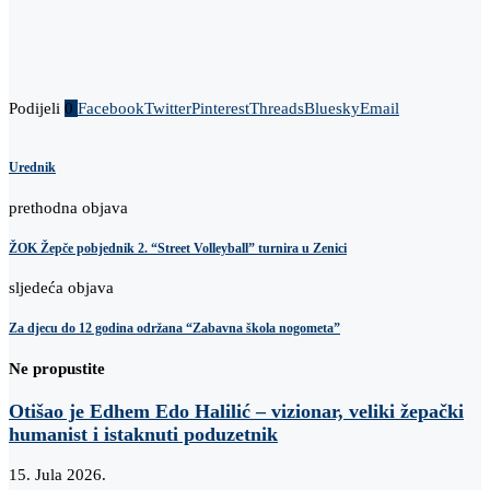
Podijeli
0
Facebook
Twitter
Pinterest
Threads
Bluesky
Email
Urednik
prethodna objava
ŽOK Žepče pobjednik 2. “Street Volleyball” turnira u Zenici
sljedeća objava
Za djecu do 12 godina održana “Zabavna škola nogometa”
Ne propustite
Otišao je Edhem Edo Halilić – vizionar, veliki žepački
humanist i istaknuti poduzetnik
15. Jula 2026.