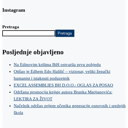
Instagram
Pretraga
Pretraga
Posljednje objavljeno
Na Edinovim krilima BiH ostvarila prvu pobjedu
Otišao je Edhem Edo Halilić – vizionar, veliki žepački
humanist i istaknuti poduzetnik
EXCEL ASSEMBLIES BH D.O.O.: OGLAS ZA POSAO
Održana promocija knjige autora Branka Marijanovića:
LEKTIRA ZA ŽIVOT
Načelnik održao prijem učenika generacije osnovnih i srednjih
škola