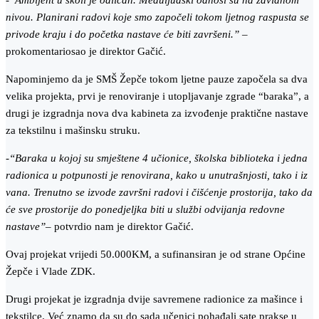
-“Ambijent u školi je odličan. Međuljudski odnosi su na zavidnom
nivou. Planirani radovi koje smo započeli tokom ljetnog raspusta se
privode kraju i do početka nastave će biti završeni.”
–
prokomentariosao je direktor Gačić.
Napominjemo da je SMŠ Žepče tokom ljetne pauze započela sa dva
velika projekta, prvi je renoviranje i utopljavanje zgrade “baraka”, a
drugi je izgradnja nova dva kabineta za izvođenje praktične nastave
za tekstilnu i mašinsku struku.
-“Baraka u kojoj su smještene 4 učionice, školska biblioteka i jedna
radionica u potpunosti je renovirana, kako u unutrašnjosti, tako i iz
vana. Trenutno se izvode završni radovi i čišćenje prostorija, tako da
će sve prostorije do ponedjeljka biti u službi odvijanja redovne
nastave”
– potvrdio nam je direktor Gačić.
Ovaj projekat vrijedi 50.000KM, a sufinansiran je od strane Općine
Žepče i Vlade ZDK.
Drugi projekat je izgradnja dvije savremene radionice za mašince i
tekstilce. Već znamo da su do sada učenici pohađali sate prakse u