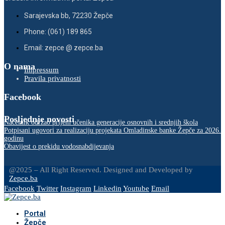
Sarajevska bb, 72230 Žepče
Phone: (061) 189 865
Email: zepce @ zepce.ba
O nama
Impressum
Pravila privatnosti
Facebook
Posljednje novosti
Načelnik održao prijem učenika generacije osnovnih i srednjih škola
Potpisani ugovori za realizaciju projekata Omladinske banke Žepče za 2026.
godinu
Obavijest o prekidu vodosnabdijevanja
@2025 – All Right Reserved. Designed and Developed by
Zepce.ba
Facebook
Twitter
Instagram
Linkedin
Youtube
Email
Portal
Žepče