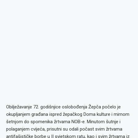
Obilježavanje 72. godišnjice oslobođenja Žepča počelo je
okupljanjem građana ispred žepačkog Doma kulture i mirnom
šetnjom do spomenika žrtvama NOB-e. Minutom šutnje i
polaganjem cvijeća, prisutni su odali počast svim žrtvama
antifašističke borbe u II svjetskom ratu, kao i svim žrtvama iz