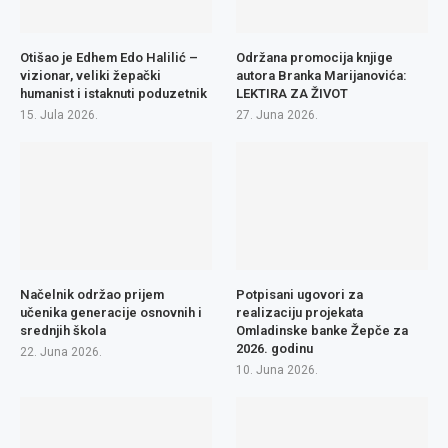
Otišao je Edhem Edo Halilić –
Održana promocija knjige
vizionar, veliki žepački
autora Branka Marijanovića:
humanist i istaknuti poduzetnik
LEKTIRA ZA ŽIVOT
15. Jula 2026.
27. Juna 2026.
Načelnik održao prijem
Potpisani ugovori za
učenika generacije osnovnih i
realizaciju projekata
srednjih škola
Omladinske banke Žepče za
2026. godinu
22. Juna 2026.
10. Juna 2026.