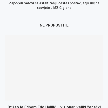
Započeli radovi na asfaltiranju ceste i postavljanju ulične
rasvjete u MZ Ciglane
NE PROPUSTITE
Otišao je Edhem Edo Halilić – vizionar, veliki žepački