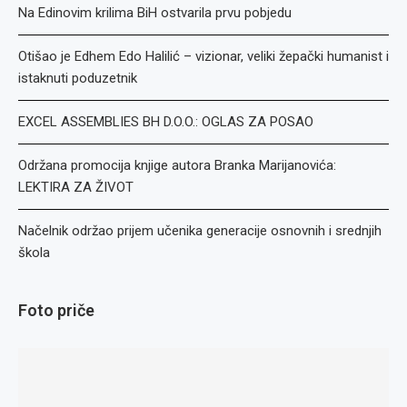
Na Edinovim krilima BiH ostvarila prvu pobjedu
Otišao je Edhem Edo Halilić – vizionar, veliki žepački humanist i
istaknuti poduzetnik
EXCEL ASSEMBLIES BH D.O.O.: OGLAS ZA POSAO
Održana promocija knjige autora Branka Marijanovića:
LEKTIRA ZA ŽIVOT
Načelnik održao prijem učenika generacije osnovnih i srednjih
škola
Foto priče