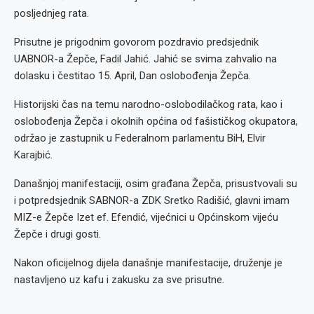
posljednjeg rata.
Prisutne je prigodnim govorom pozdravio predsjednik
UABNOR-a Žepče, Fadil Jahić. Jahić se svima zahvalio na
dolasku i čestitao 15. April, Dan oslobođenja Žepča.
Historijski čas na temu narodno-oslobodilačkog rata, kao i
oslobođenja Žepča i okolnih općina od fašističkog okupatora,
održao je zastupnik u Federalnom parlamentu BiH, Elvir
Karajbić.
Današnjoj manifestaciji, osim građana Žepča, prisustvovali su
i potpredsjednik SABNOR-a ZDK Sretko Radišić, glavni imam
MIZ-e Žepče Izet ef. Efendić, vijećnici u Općinskom vijeću
Žepče i drugi gosti.
Nakon oficijelnog dijela današnje manifestacije, druženje je
nastavljeno uz kafu i zakusku za sve prisutne.