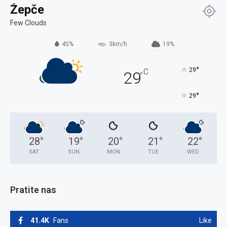
Žepče
Few Clouds
45%
3km/h
19%
°
29
C
29
°
°
29
28
°
19
°
20
°
21
°
22
°
SAT
SUN
MON
TUE
WED
Pratite nas
41.4K
Fans
Like