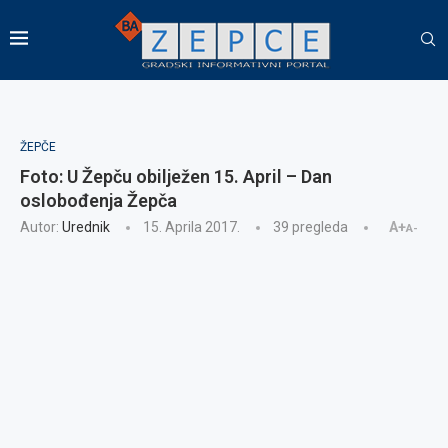
ŽEPČE
Foto: U Žepču obilježen 15. April – Dan
oslobođenja Žepča
Autor:
Urednik
15. Aprila 2017.
39
pregleda
A+
A-