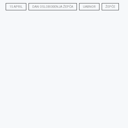
15 APRIL
DAN OSLOBOĐENJA ŽEPČA
UABNOR
ŽEPČE