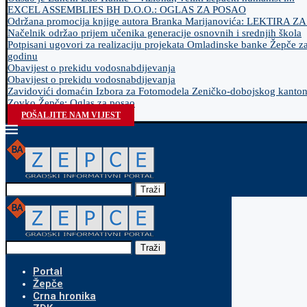
EXCEL ASSEMBLIES BH D.O.O.: OGLAS ZA POSAO
Održana promocija knjige autora Branka Marijanovića: LEKTIRA Z
Načelnik održao prijem učenika generacije osnovnih i srednjih škola
Potpisani ugovori za realizaciju projekata Omladinske banke Žepče z
godinu
Obavijest o prekidu vodosnabdijevanja
Obavijest o prekidu vodosnabdijevanja
Zavidovići domaćin Izbora za Fotomodela Zeničko-dobojskog kanto
Zovko Žepče: Oglas za posao
POŠALJITE NAM VIJEST
Traži
Traži
Portal
Žepče
Crna hronika