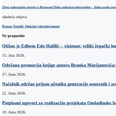
Zbog saobraćajne nesreće u Brezovom Polju saobraćaj obustavljen – Jedna osoba pov
sljedeća objava
Dragan Trogrlić: Dioksini i zloćudni tumori
Ne propustite
Otišao je Edhem Edo Halilić – vizionar, veliki žepački h
15. Jula 2026.
Održana promocija knjige autora Branka Marijanovi
27. Juna 2026.
Načelnik održao prijem učenika generacije osnovnih i sr
22. Juna 2026.
Potpisani ugovori za realizaciju projekata Omladinske 
10. Juna 2026.