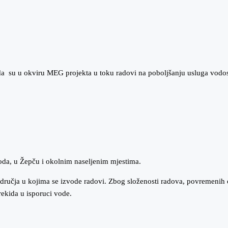
 su u okviru MEG projekta u toku radovi na poboljšanju usluga vodosn
oda, u Žepču i okolnim naseljenim mjestima.
dručja u kojima se izvode radovi. Zbog složenosti radova, povremenih
rekida u isporuci vode.