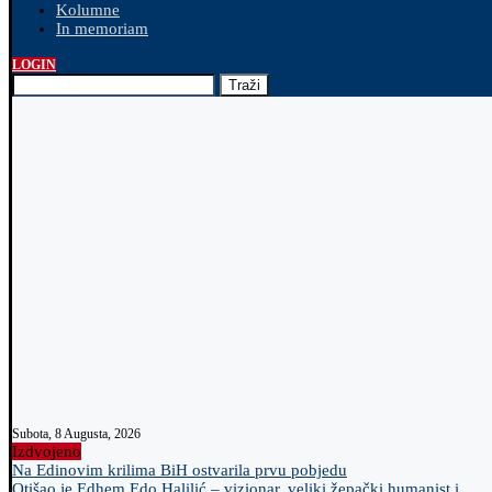
Kolumne
In memoriam
LOGIN
Traži
Subota, 8 Augusta, 2026
Izdvojeno
Na Edinovim krilima BiH ostvarila prvu pobjedu
Otišao je Edhem Edo Halilić – vizionar, veliki žepački humanist i...