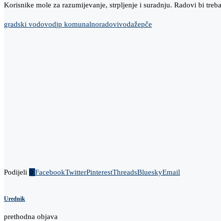
Korisnike mole za razumijevanje, strpljenje i suradnju. Radovi bi tre
gradski vodovod
jp komunalno
radovi
voda
žepče
Podijeli
0
Facebook
Twitter
Pinterest
Threads
Bluesky
Email
Urednik
prethodna objava