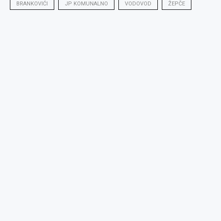
BRANKOVIĆI
JP KOMUNALNO
VODOVOD
ŽEPČE