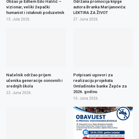
Otišao je Edhem Edo Halilić –
Održana promocija knjige
vizionar, veliki žepački
autora Branka Marijanovića:
humanist i istaknuti poduzetnik
LEKTIRA ZA ŽIVOT
15. Jula 2026.
27. Juna 2026.
Načelnik održao prijem
Potpisani ugovori za
učenika generacije osnovnih i
realizaciju projekata
srednjih škola
Omladinske banke Žepče za
2026. godinu
22. Juna 2026.
10. Juna 2026.