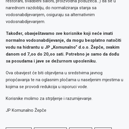
restorani, svadbeni saloni, proizvodna poduzeća…) da se u
narednom razdoblju, do normaliziranja stanja sa
vodosnabdijevanjem, osiguraju sa alternativnim
vodosnabdijevanjem.
Također, obavještavamo sve korisnike koji neće imati
normalno vodosnabdijevanje, da mogu besplatno natočiti
vodu na hidrantu u JP „Komunalno“ d.o.o. Žepče, svakim
danom od 7,oo do 20,oo sati. Potrebno je samo da dođu
sa posudama i jave se dežurnom uposleniku.
Ova obavijest će biti objevljena u sredstvima javnog
priopćavanja te na oglasnim pločama u naseljenim mjestima u
kojima se provodi redukcija u isporuci vode.
Korisnike molimo za strpljenje i razumijevanje.
JP Komunalno Žepče