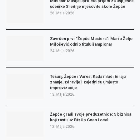
Ministar Mušija upriličio prijem za uspješne
učenike Srednje mješovite škole Žepče
26. Maja 2026.
Završen prvi “Žepče Masters”: Mario Željo
Milošević odnio titulu šampiona!
24. Maja 2026.
Tešanj, Žepče i Vareš: Kada mladi biraju
znanje, zdravlje i zajednicu umjesto
improvizacije
13. Maja 2026.
Žepče gradi svoje preduzetnice: 5 biznisa
koji rastu uz BizUp Goes Local
12. Maja 2026.