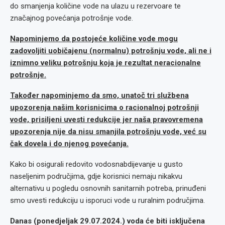
do smanjenja količine vode na ulazu u rezervoare te
značajnog povećanja potrošnje vode.
Napominjemo da postojeće količine vode mogu
zadovoljiti uobičajenu (normalnu) potrošnju vode, ali ne i
iznimno veliku potrošnju koja je rezultat neracionalne
potrošnje.
Također napominjemo da smo, unatoč tri službena
upozorenja našim korisnicima o racionalnoj potrošnji
vode, prisiljeni uvesti redukcije jer naša pravovremena
upozorenja nije da nisu smanjila potrošnju vode, već su
čak dovela i do njenog povećanja.
Kako bi osigurali redovito vodosnabdijevanje u gusto
naseljenim područjima, gdje korisnici nemaju nikakvu
alternativu u pogledu osnovnih sanitarnih potreba, prinuđeni
smo uvesti redukciju u isporuci vode u ruralnim područjima.
Danas (ponedjeljak 29.07.2024.) voda će biti isključena