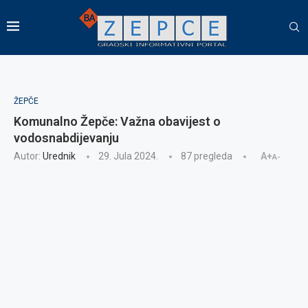
ŽEPČE
Komunalno Žepče: Važna obavijest o
vodosnabdijevanju
Autor:
Urednik
29. Jula 2024.
87
pregleda
A+
A-