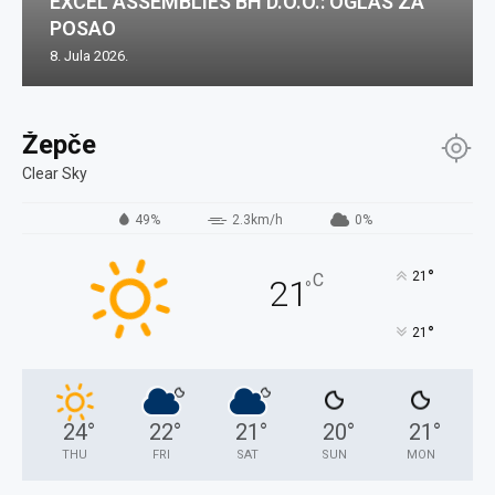
EXCEL ASSEMBLIES BH D.O.O.: OGLAS ZA
POSAO
8. Jula 2026.
Žepče
Clear Sky
49%
2.3km/h
0%
°
21
C
21
°
°
21
24
°
22
°
21
°
20
°
21
°
THU
FRI
SAT
SUN
MON