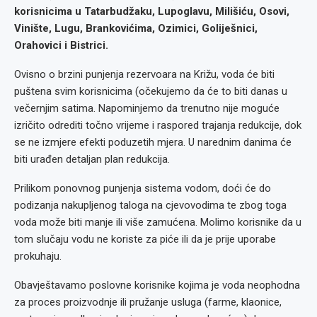
korisnicima u Tatarbudžaku, Lupoglavu, Milišiću, Osovi,
Vinište, Lugu, Brankovićima, Ozimici, Goliješnici,
Orahovici i Bistrici.
Ovisno o brzini punjenja rezervoara na Križu, voda će biti
puštena svim korisnicima (očekujemo da će to biti danas u
večernjim satima. Napominjemo da trenutno nije moguće
izričito odrediti točno vrijeme i raspored trajanja redukcije, dok
se ne izmjere efekti poduzetih mjera. U narednim danima će
biti urađen detaljan plan redukcija.
Prilikom ponovnog punjenja sistema vodom, doći će do
podizanja nakupljenog taloga na cjevovodima te zbog toga
voda može biti manje ili više zamućena. Molimo korisnike da u
tom slučaju vodu ne koriste za piće ili da je prije uporabe
prokuhaju.
Obavještavamo poslovne korisnike kojima je voda neophodna
za proces proizvodnje ili pružanje usluga (farme, klaonice,