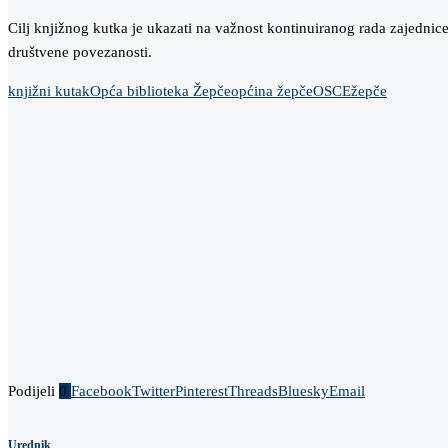
Cilj knjižnog kutka je ukazati na važnost kontinuiranog rada zajednice
društvene povezanosti.
knjižni kutak
Opća biblioteka Žepče
općina žepče
OSCE
žepče
Podijeli
0
Facebook
Twitter
Pinterest
Threads
Bluesky
Email
Urednik