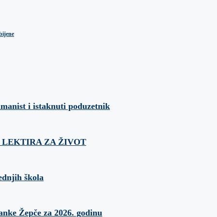
bijene
umanist i istaknuti poduzetnik
ća: LEKTIRA ZA ŽIVOT
ednjih škola
banke Žepče za 2026. godinu