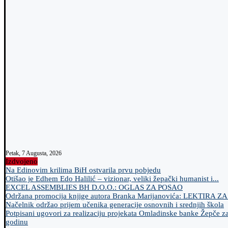
Petak, 7 Augusta, 2026
Izdvojeno
Na Edinovim krilima BiH ostvarila prvu pobjedu
Otišao je Edhem Edo Halilić – vizionar, veliki žepački humanist i...
EXCEL ASSEMBLIES BH D.O.O.: OGLAS ZA POSAO
Održana promocija knjige autora Branka Marijanovića: LEKTIRA Z
Načelnik održao prijem učenika generacije osnovnih i srednjih škola
Potpisani ugovori za realizaciju projekata Omladinske banke Žepče z
godinu