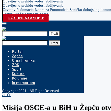
Obavijest o prekidu vodosnabdijevanja
Obavijest o prekidu vodosnabdijevanja
Zavidovići domaćin Izbora za Fotomodela Zeničko-dobojskog kanto
Zovko Žepče: Oglas za posao
POŠALJITE NAM VIJEST
Traži
Traži
Portal
Žepče
Crna hronika
ZDK
Sport
Kultura
Kolumne
In memoriam
Copyright 2021 - All Right Reserved
ŽEPČE
Misija OSCE-a u BiH u Žepču otv