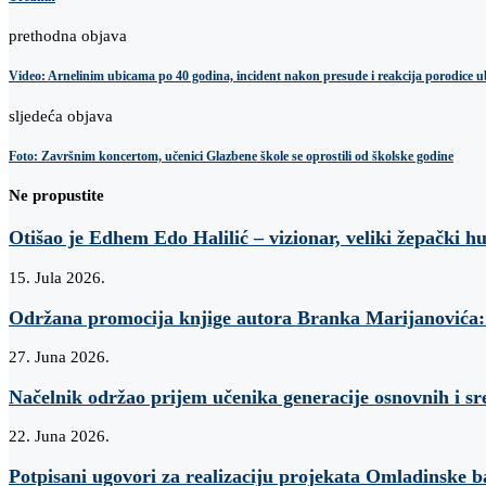
prethodna objava
Video: Arnelinim ubicama po 40 godina, incident nakon presude i reakcija porodice u
sljedeća objava
Foto: Završnim koncertom, učenici Glazbene škole se oprostili od školske godine
Ne propustite
Otišao je Edhem Edo Halilić – vizionar, veliki žepački h
15. Jula 2026.
Održana promocija knjige autora Branka Marijanovi
27. Juna 2026.
Načelnik održao prijem učenika generacije osnovnih i sr
22. Juna 2026.
Potpisani ugovori za realizaciju projekata Omladinske 