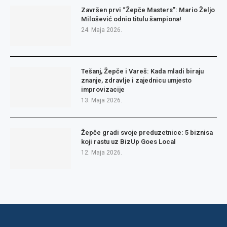
Završen prvi “Žepče Masters”: Mario Željo
Milošević odnio titulu šampiona!
24. Maja 2026.
Tešanj, Žepče i Vareš: Kada mladi biraju
znanje, zdravlje i zajednicu umjesto
improvizacije
13. Maja 2026.
Žepče gradi svoje preduzetnice: 5 biznisa
koji rastu uz BizUp Goes Local
12. Maja 2026.