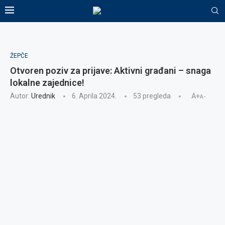
ŽEPČE
Otvoren poziv za prijave: Aktivni građani – snaga
lokalne zajednice!
Autor:
Urednik
6. Aprila 2024.
53
pregleda
A+
A-