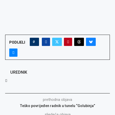
0
PODIJELI
UREDNIK
prethodna objava
Teško povrijeđen radnik u tunelu “Golubinja”
sljedeća objava