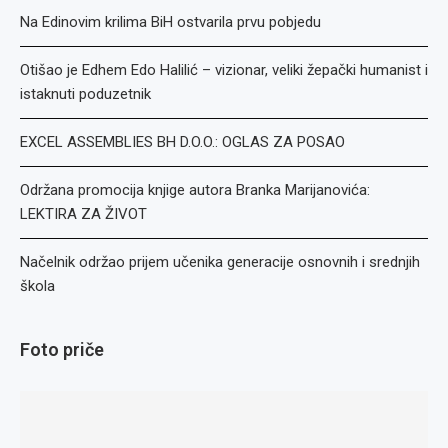
Na Edinovim krilima BiH ostvarila prvu pobjedu
Otišao je Edhem Edo Halilić – vizionar, veliki žepački humanist i
istaknuti poduzetnik
EXCEL ASSEMBLIES BH D.O.O.: OGLAS ZA POSAO
Održana promocija knjige autora Branka Marijanovića:
LEKTIRA ZA ŽIVOT
Načelnik održao prijem učenika generacije osnovnih i srednjih
škola
Foto priče