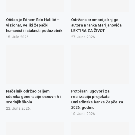
Otišao je Edhem Edo Halilić –
Održana promocija knjige
vizionar, veliki žepački
autora Branka Marijanovića:
humanist i istaknuti poduzetnik
LEKTIRA ZA ŽIVOT
15. Jula 2026.
27. Juna 2026.
Načelnik održao prijem
Potpisani ugovori za
učenika generacije osnovnih i
realizaciju projekata
srednjih škola
Omladinske banke Žepče za
2026. godinu
22. Juna 2026.
10. Juna 2026.