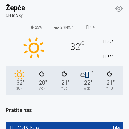
Žepče
Clear Sky
0%
25%
2.9km/h
°
32
C
32
°
°
32
32
°
20
°
21
°
22
°
21
°
SUN
MON
TUE
WED
THU
Pratite nas
41.4K
Fans
Like