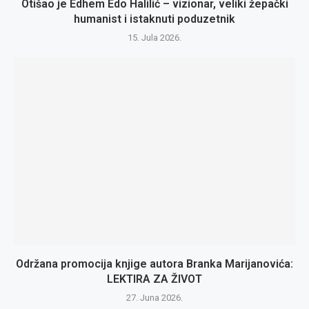
Otišao je Edhem Edo Halilić – vizionar, veliki žepački
humanist i istaknuti poduzetnik
15. Jula 2026.
Održana promocija knjige autora Branka Marijanovića:
LEKTIRA ZA ŽIVOT
27. Juna 2026.