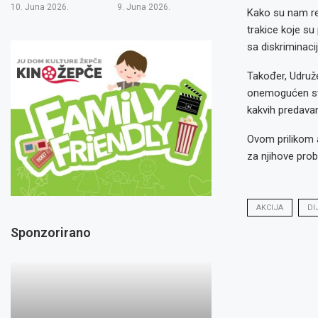
10. Juna 2026.
9. Juna 2026.
Kako su nam rek
trakice koje su
sa diskriminaci
Također, Udruže
onemogućen sva
kakvih predavanj
Ovom prilikom a
za njihove prob
AKCIJA
DI
Sponzorirano