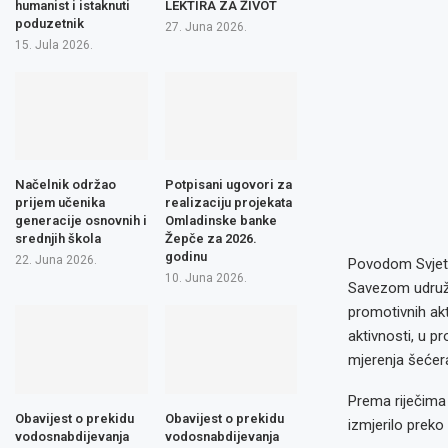
humanist i istaknuti
LEKTIRA ZA ŽIVOT
poduzetnik
27. Juna 2026.
15. Jula 2026.
Načelnik održao
Potpisani ugovori za
prijem učenika
realizaciju projekata
generacije osnovnih i
Omladinske banke
srednjih škola
Žepče za 2026.
godinu
22. Juna 2026.
Povodom Svjetsk
10. Juna 2026.
Savezom udruže
promotivnih akt
aktivnosti, u 
mjerenja šećera
Prema riječima 
Obavijest o prekidu
Obavijest o prekidu
izmjerilo preko
vodosnabdijevanja
vodosnabdijevanja