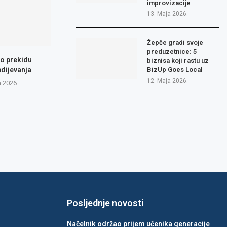
improvizacije
13. Maja 2026.
Žepče gradi svoje
preduzetnice: 5
 o prekidu
biznisa koji rastu uz
dijevanja
BizUp Goes Local
12. Maja 2026.
a 2026.
Posljednje novosti
Načelnik održao prijem učenika generacije