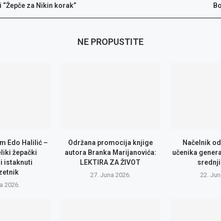
ji “Žepče za Nikin korak”
Bo
NE PROPUSTITE
m Edo Halilić –
Održana promocija knjige
Načelnik od
eliki žepački
autora Branka Marijanovića:
učenika genera
i istaknuti
LEKTIRA ZA ŽIVOT
srednji
zetnik
27. Juna 2026.
22. Jun
la 2026.