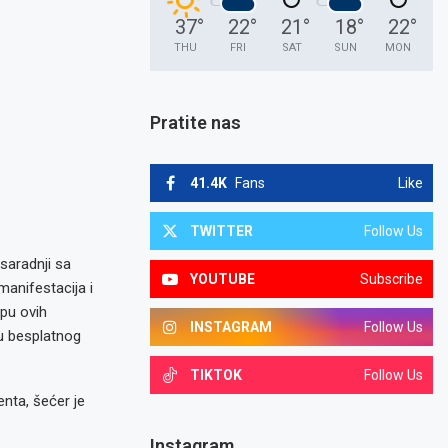
37
°
22
°
21
°
18
°
22
°
THU
FRI
SAT
SUN
MON
Pratite nas
41.4K
Fans
Like
TWITTER
Follow Us
saradnji sa
YOUTUBE
Subscribe
anifestacija i
opu ovih
INSTAGRAM
Follow Us
u besplatnog
TIKTOK
Follow Us
nta, šećer je
Instagram