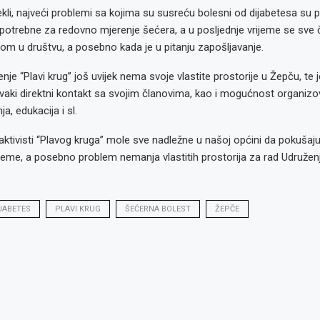
li, najveći problemi sa kojima su susreću bolesni od dijabetesa su 
 potrebne za redovno mjerenje šećera, a u posljednje vrijeme se sve
jom u društvu, a posebno kada je u pitanju zapošljavanje.
nje “Plavi krug” još uvijek nema svoje vlastite prostorije u Žepču, te
ki direktni kontakt sa svojim članovima, kao i mogućnost organizov
a, edukacija i sl.
ktivisti “Plavog kruga” mole sve nadležne u našoj općini da pokušaju 
eme, a posebno problem nemanja vlastitih prostorija za rad Udruženj
JABETES
PLAVI KRUG
ŠEĆERNA BOLEST
ŽEPČE