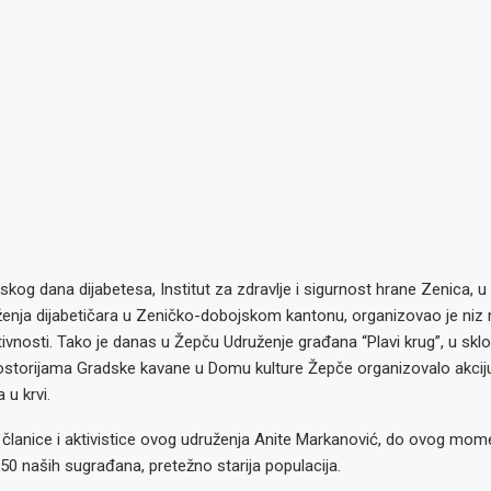
og dana dijabetesa, Institut za zdravlje i sigurnost hrane Zenica, u 
nja dijabetičara u Zeničko-dobojskom kantonu, organizovao je niz m
ivnosti. Tako je danas u Žepču Udruženje građana “Plavi krug”, u skl
prostorijama Gradske kavane u Domu kulture Žepče organizovalo akcij
 u krvi.
članice i aktivistice ovog udruženja Anite Markanović, do ovog mome
 50 naših sugrađana, pretežno starija populacija.