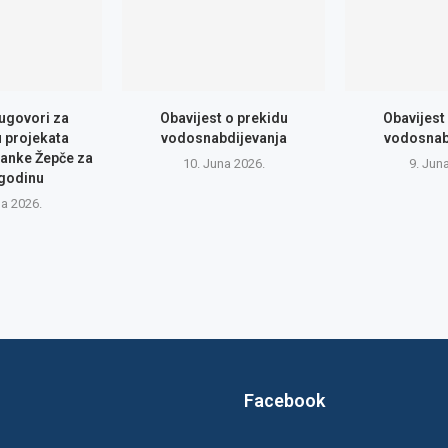
 ugovori za
Obavijest o prekidu
Obavijest
u projekata
vodosnabdijevanja
vodosnab
anke Žepče za
10. Juna 2026.
9. Jun
 godinu
na 2026.
Facebook