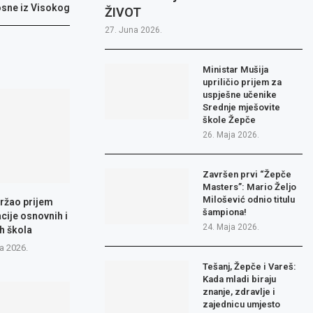
sne iz Visokog
ŽIVOT
27. Juna 2026.
Ministar Mušija
upriličio prijem za
uspješne učenike
Srednje mješovite
škole Žepče
26. Maja 2026.
Završen prvi “Žepče
Masters”: Mario Željo
Milošević odnio titulu
ržao prijem
šampiona!
cije osnovnih i
24. Maja 2026.
h škola
a 2026.
Tešanj, Žepče i Vareš:
Kada mladi biraju
znanje, zdravlje i
zajednicu umjesto