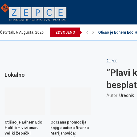
Četvrtak, 6 Augusta, 2026
IZDVOJENO
Otišao je Edhem Edo Hal
EXCEL ASSEMBLIES B
Održana promocija knj
Načelnik održao prijem
Potpisani ugovori za 
Obavijest o prekidu v
Obavijest o prekidu v
Zavidovići domaćin I
Zovko Žepče: Oglas z
ŽEPČE
“Plavi 
Lokalno
besplat
Autor:
Urednik
Otišao je Edhem Edo
Održana promocija
Halilić – vizionar,
knjige autora Branka
veliki žepački
Marijanovića: