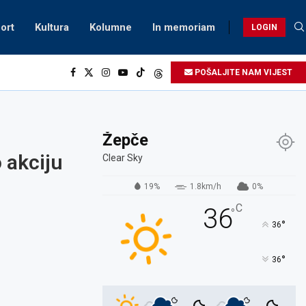
ort
Kultura
Kolumne
In memoriam
LOGIN
POŠALJITE NAM VIJEST
Žepče
 akciju
Clear Sky
19%
1.8km/h
0%
C
36
°
°
36
°
36