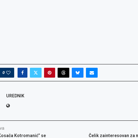
o: Radno
glas za
glas za
: Referent
or kvalitete,
0
UREDNIK
va
 Kosača Kotromanić” se
Čelik zainteresovan za 