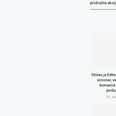
pridružila akci
Otišao je Edhe
vizionar, v
humanist 
podu
15. Ju