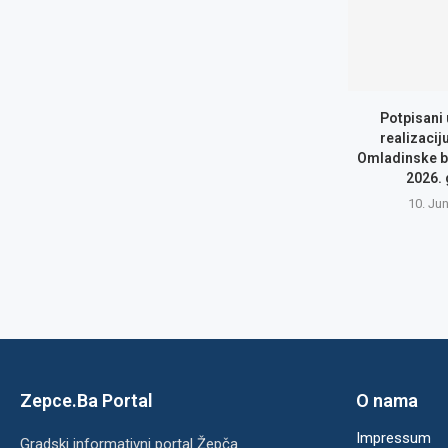
Potpisani
realizacij
Omladinske b
2026.
10. Ju
Zepce.Ba Portal
O nama
Impressum
Gradski informativni portal Žepča