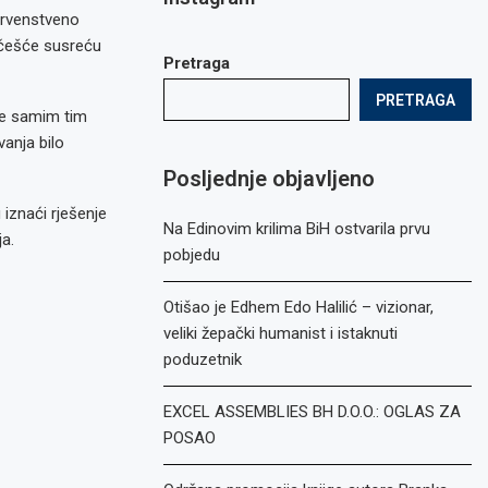
prvenstveno
 češće susreću
Pretraga
PRETRAGA
 je samim tim
anja bilo
Posljednje objavljeno
iznaći rješenje
Na Edinovim krilima BiH ostvarila prvu
a.
pobjedu
Otišao je Edhem Edo Halilić – vizionar,
veliki žepački humanist i istaknuti
poduzetnik
EXCEL ASSEMBLIES BH D.O.O.: OGLAS ZA
POSAO