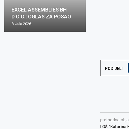
Oglas za posa
EXCEL ASSEMBLIES BH
Zovko Žepče: O
Zovko d.o.o.: O
Oglas za posao
mjesto: Inspekt
D.O.O.: OGLAS ZA POSAO
posao
posao
nabave m/ž
1...
8. Jula 2026.
2. Juna 2026.
15. Maja 2026.
15. Maja 2026.
8. Aprila 2026.
PODIJELI
prethodna obja
I GŠ “Katarina