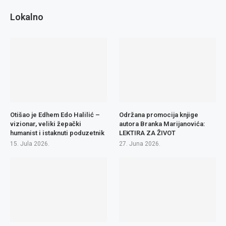
Lokalno
Otišao je Edhem Edo Halilić –
Održana promocija knjige
vizionar, veliki žepački
autora Branka Marijanovića:
humanist i istaknuti poduzetnik
LEKTIRA ZA ŽIVOT
15. Jula 2026.
27. Juna 2026.