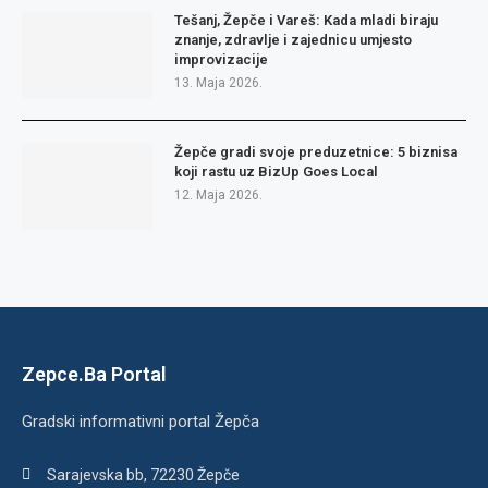
Tešanj, Žepče i Vareš: Kada mladi biraju
znanje, zdravlje i zajednicu umjesto
improvizacije
13. Maja 2026.
Žepče gradi svoje preduzetnice: 5 biznisa
koji rastu uz BizUp Goes Local
12. Maja 2026.
Zepce.Ba Portal
Gradski informativni portal Žepča
Sarajevska bb, 72230 Žepče