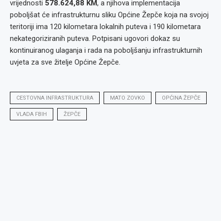
vrijednosti
578.624,88 KM
, a njihova implementacija
poboljšat će infrastrukturnu sliku Općine Žepče koja na svojoj
teritoriji ima 120 kilometara lokalnih puteva i 190 kilometara
nekategoriziranih puteva. Potpisani ugovori dokaz su
kontinuiranog ulaganja i rada na poboljšanju infrastrukturnih
uvjeta za sve žitelje Općine Žepče.
CESTOVNA INFRASTRUKTURA
MATO ZOVKO
OPĆINA ŽEPČE
VLADA FBIH
ŽEPČE