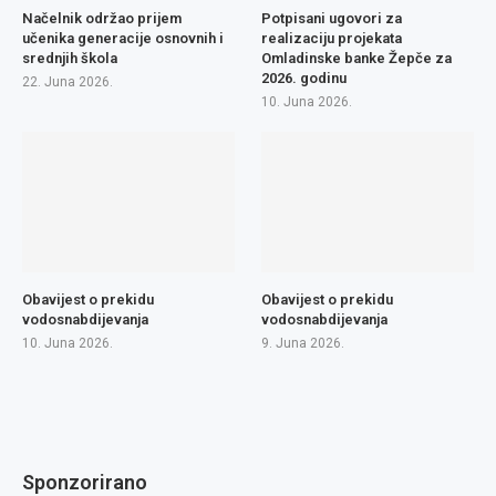
Načelnik održao prijem
Potpisani ugovori za
učenika generacije osnovnih i
realizaciju projekata
srednjih škola
Omladinske banke Žepče za
2026. godinu
22. Juna 2026.
10. Juna 2026.
Obavijest o prekidu
Obavijest o prekidu
vodosnabdijevanja
vodosnabdijevanja
10. Juna 2026.
9. Juna 2026.
Sponzorirano