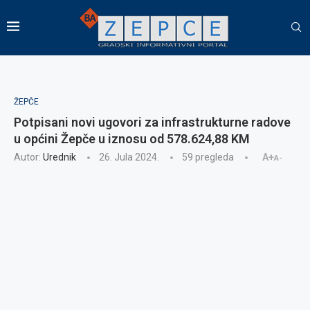
ŽEPČE
Potpisani novi ugovori za infrastrukturne radove
u općini Žepče u iznosu od 578.624,88 KM
Autor:
Urednik
26. Jula 2024.
59
pregleda
A+
A-