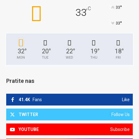
°
33
C
33
°
°
33
32
°
20
°
22
°
19
°
18
°
MON
TUE
WED
THU
FRI
Pratite nas
41.4K
Fans
Like
TWITTER
Follow Us
YOUTUBE
Subscribe