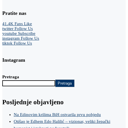
Pratite nas
41.4K
Fans
Like
twitter
Follow Us
youtube
Subscribe
instagram
Follow Us
tiktok
Follow Us
Instagram
Pretraga
Pretraga
Posljednje objavljeno
Na Edinovim krilima BiH ostvarila prvu pobjedu
Otišao je Edhem Edo Halilić – vizionar, veliki žepački