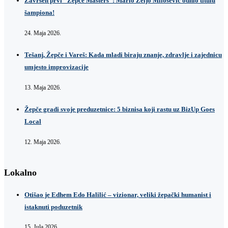
Završen prvi “Žepče Masters”: Mario Željo Milošević odnio titulu
šampiona!
24. Maja 2026.
Tešanj, Žepče i Vareš: Kada mladi biraju znanje, zdravlje i zajednicu
umjesto improvizacije
13. Maja 2026.
Žepče gradi svoje preduzetnice: 5 biznisa koji rastu uz BizUp Goes
Local
12. Maja 2026.
Lokalno
Otišao je Edhem Edo Halilić – vizionar, veliki žepački humanist i
istaknuti poduzetnik
15. Jula 2026.