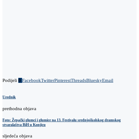
Podijeli
0
Facebook
Twitter
Pinterest
Threads
Bluesky
Email
Urednik
prethodna objava
Foto: Žepački glumci i glumice na 13. Festivalu srednjoškolskog dramskog
stvaralaštva BiH u Konjicu
sljedeća objava