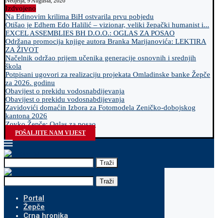
Nedjelja, 9 Augusta, 2026
Izdvojeno
Na Edinovim krilima BiH ostvarila prvu pobjedu
Otišao je Edhem Edo Halilić – vizionar, veliki žepački humanist i...
EXCEL ASSEMBLIES BH D.O.O.: OGLAS ZA POSAO
Održana promocija knjige autora Branka Marijanovića: LEKTIRA
ZA ŽIVOT
Načelnik održao prijem učenika generacije osnovnih i srednjih
škola
Potpisani ugovori za realizaciju projekata Omladinske banke Žepče
za 2026. godinu
Obavijest o prekidu vodosnabdijevanja
Obavijest o prekidu vodosnabdijevanja
Zavidovići domaćin Izbora za Fotomodela Zeničko-dobojskog
kantona 2026
Zovko Žepče: Oglas za posao
POŠALJITE NAM VIJEST
Traži
Traži
Portal
Žepče
Crna hronika