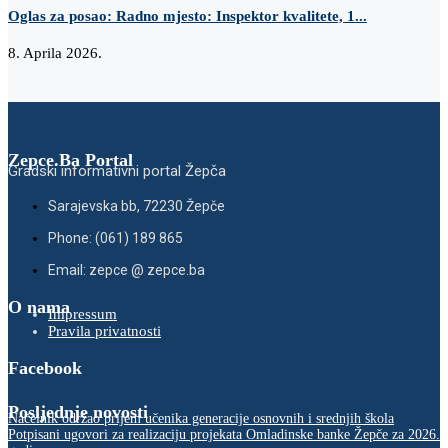
Oglas za posao: Radno mjesto: Inspektor kvalitete, 1...
8. Aprila 2026.
Zepce.Ba Portal
Gradski informativni portal Žepča
Sarajevska bb, 72230 Žepče
Phone: (061) 189 865
Email: zepce @ zepce.ba
O nama
Impressum
Pravila privatnosti
Facebook
Posljednje novosti
Načelnik održao prijem učenika generacije osnovnih i srednjih škola
Potpisani ugovori za realizaciju projekata Omladinske banke Žepče za 2026.