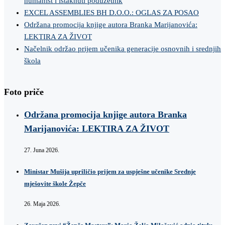
humanist i istaknuti poduzetnik
EXCEL ASSEMBLIES BH D.O.O.: OGLAS ZA POSAO
Održana promocija knjige autora Branka Marijanovića:
LEKTIRA ZA ŽIVOT
Načelnik održao prijem učenika generacije osnovnih i srednjih
škola
Foto priče
Održana promocija knjige autora Branka
Marijanovića: LEKTIRA ZA ŽIVOT
27. Juna 2026.
Ministar Mušija upriličio prijem za uspješne učenike Srednje
mješovite škole Žepče
26. Maja 2026.