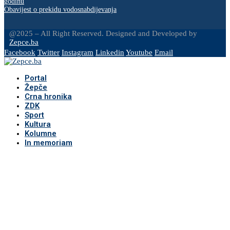
godinu
Obavijest o prekidu vodosnabdijevanja
@2025 – All Right Reserved. Designed and Developed by
Zepce.ba
Facebook
Twitter
Instagram
Linkedin
Youtube
Email
Portal
Žepče
Crna hronika
ZDK
Sport
Kultura
Kolumne
In memoriam