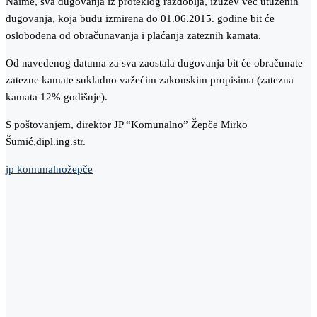
Naime, sva dugovanja iz proteklog razdoblja, izuzev već utuženih
dugovanja, koja budu izmirena do 01.06.2015. godine bit će
oslobođena od obračunavanja i plaćanja zateznih kamata.
Od navedenog datuma za sva zaostala dugovanja bit će obračunate
zatezne kamate sukladno važećim zakonskim propisima (zatezna
kamata 12% godišnje).
S poštovanjem, direktor JP “Komunalno” Žepče Mirko
Šumić,dipl.ing.str.
jp komunalno
žepče