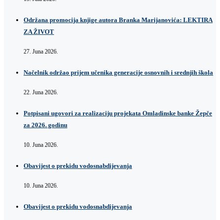
Održana promocija knjige autora Branka Marijanovića: LEKTIRA
ZA ŽIVOT
27. Juna 2026.
Načelnik održao prijem učenika generacije osnovnih i srednjih škola
22. Juna 2026.
Potpisani ugovori za realizaciju projekata Omladinske banke Žepče
za 2026. godinu
10. Juna 2026.
Obavijest o prekidu vodosnabdijevanja
10. Juna 2026.
Obavijest o prekidu vodosnabdijevanja