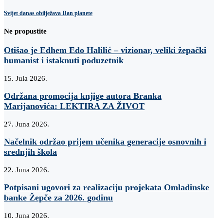
Svijet danas obilježava Dan planete
Ne propustite
Otišao je Edhem Edo Halilić – vizionar, veliki žepački
humanist i istaknuti poduzetnik
15. Jula 2026.
Održana promocija knjige autora Branka
Marijanovića: LEKTIRA ZA ŽIVOT
27. Juna 2026.
Načelnik održao prijem učenika generacije osnovnih i
srednjih škola
22. Juna 2026.
Potpisani ugovori za realizaciju projekata Omladinske
banke Žepče za 2026. godinu
10. Juna 2026.