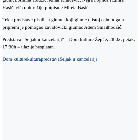
glumci: Amina Hodžić, Amar Klinčević, Nejra Fojnica i Emira
Hasičević; dok režiju potpisuje Mirela Bašić.
Tekst predstave pisali su glumci koji glume u istoj osim toga u
pripremi je pomogao zavidovićki glumac Adem Smailhodžić.
Predstava “Seljak u kancelariji” – Dom kulture Žepče, 28.02. petak,
17:30h – ulaz je besplatan.
Dom kulture
kultura
predstava
Seljak u kancelariji