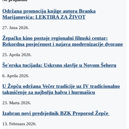
Održana promocija knjige autora Branka
Marijanovića: LEKTIRA ZA ŽIVOT
27. Juna 2026.
Žepačko kino postaje regionalni filmski centar:
Rekordna posjećenost i najava modernizacije dvorane
25. Aprila 2026.
Še'erska tucijada: Uskrsno slavlje u Novom Šeheru
6. Aprila 2026.
U Žepču održana Večer tradicije uz IV tradicionalno
takmičenje za najbolju halvu i hurmašicu
23. Marta 2026.
Izabran novi predsjednik BZK Preporod Žepče
13. Februara 2026.