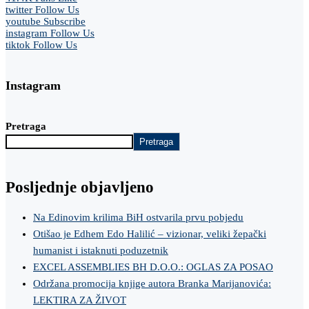
twitter
Follow Us
youtube
Subscribe
instagram
Follow Us
tiktok
Follow Us
Instagram
Pretraga
Pretraga
Posljednje objavljeno
Na Edinovim krilima BiH ostvarila prvu pobjedu
Otišao je Edhem Edo Halilić – vizionar, veliki žepački
humanist i istaknuti poduzetnik
EXCEL ASSEMBLIES BH D.O.O.: OGLAS ZA POSAO
Održana promocija knjige autora Branka Marijanovića:
LEKTIRA ZA ŽIVOT