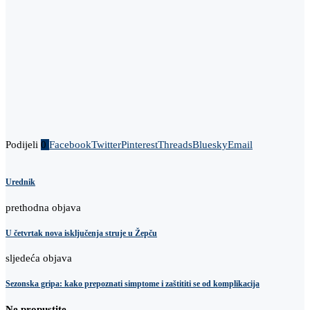
Podijeli
0
Facebook
Twitter
Pinterest
Threads
Bluesky
Email
Urednik
prethodna objava
U četvrtak nova isključenja struje u Žepču
sljedeća objava
​Sezonska gripa: kako prepoznati simptome i zaštititi se od komplikacija
Ne propustite