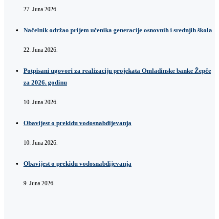
27. Juna 2026.
Načelnik održao prijem učenika generacije osnovnih i srednjih škola
22. Juna 2026.
Potpisani ugovori za realizaciju projekata Omladinske banke Žepče
za 2026. godinu
10. Juna 2026.
Obavijest o prekidu vodosnabdijevanja
10. Juna 2026.
Obavijest o prekidu vodosnabdijevanja
9. Juna 2026.