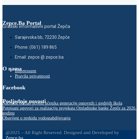
Zepce.Ba Portal
Gradski informativni portal Žepča
Sarajevska bb, 72230 Žepče
Phone: (061) 189 865
Email: zepce @ zepce.ba
O nama
Impressum
Pravila privatnosti
Facebook
Posljednje novosti
Načelnik održao prijem učenika generacije osnovnih i srednjih škola
Potpisani ugovori za realizaciju projekata Omladinske banke Žepče za 2026.
godinu
Obavijest o prekidu vodosnabdijevanja
@2025 – All Right Reserved. Designed and Developed by
Zepce.ba