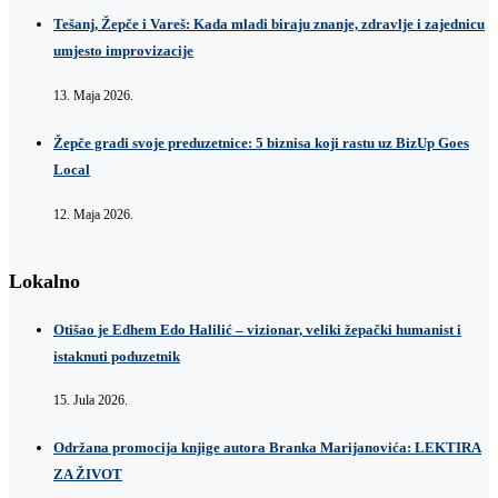
Tešanj, Žepče i Vareš: Kada mladi biraju znanje, zdravlje i zajednicu
umjesto improvizacije
13. Maja 2026.
Žepče gradi svoje preduzetnice: 5 biznisa koji rastu uz BizUp Goes
Local
12. Maja 2026.
Lokalno
Otišao je Edhem Edo Halilić – vizionar, veliki žepački humanist i
istaknuti poduzetnik
15. Jula 2026.
Održana promocija knjige autora Branka Marijanovića: LEKTIRA
ZA ŽIVOT