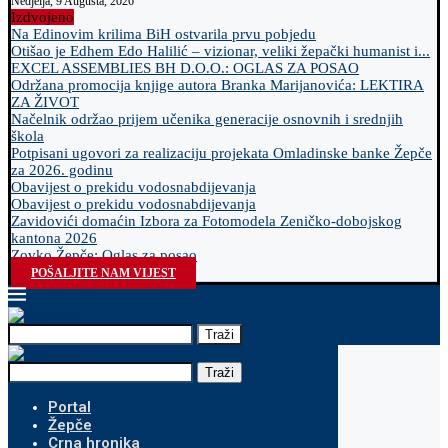
Nedjelja, 9 Augusta, 2026
Izdvojeno
Na Edinovim krilima BiH ostvarila prvu pobjedu
Otišao je Edhem Edo Halilić – vizionar, veliki žepački humanist i...
EXCEL ASSEMBLIES BH D.O.O.: OGLAS ZA POSAO
Održana promocija knjige autora Branka Marijanovića: LEKTIRA
ZA ŽIVOT
Načelnik održao prijem učenika generacije osnovnih i srednjih
škola
Potpisani ugovori za realizaciju projekata Omladinske banke Žepče
za 2026. godinu
Obavijest o prekidu vodosnabdijevanja
Obavijest o prekidu vodosnabdijevanja
Zavidovići domaćin Izbora za Fotomodela Zeničko-dobojskog
kantona 2026
Zovko Žepče: Oglas za posao
POŠALJITE NAM VIJEST
Traži
Traži
Portal
Žepče
Crna hronika