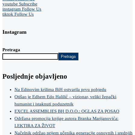
youtube
Subscribe
instagram
Follow Us
tiktok
Follow Us
Instagram
Pretraga
Pretraga
Posljednje objavljeno
Na Edinovim krilima BiH ostvarila prvu pobjedu
Otišao je Edhem Edo Halilić – vizionar, veliki žepački
humanist i istaknuti poduzetnik
EXCEL ASSEMBLIES BH D.O.O.: OGLAS ZA POSAO
Održana promocija knjige autora Branka Marijanovića:
LEKTIRA ZA ŽIVOT
Načelnik održao prijem učenika generacije osnovnih i srednjih