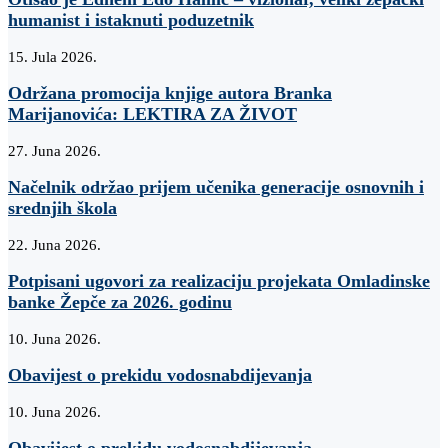
humanist i istaknuti poduzetnik
15. Jula 2026.
Održana promocija knjige autora Branka
Marijanovića: LEKTIRA ZA ŽIVOT
27. Juna 2026.
Načelnik održao prijem učenika generacije osnovnih i
srednjih škola
22. Juna 2026.
Potpisani ugovori za realizaciju projekata Omladinske
banke Žepče za 2026. godinu
10. Juna 2026.
Obavijest o prekidu vodosnabdijevanja
10. Juna 2026.