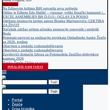
Subota, 8 Augusta, 2026
Izdvojeno
Na Edinovim krilima BiH ostvarila prvu pobjedu
Otišao je Edhem Edo Halilić – vizionar, veliki žepački humanist i...
EXCEL ASSEMBLIES BH D.O.O.: OGLAS ZA POSAO
Održana promocija knjige autora Branka Marijanovića: LEKTIRA
ZA ŽIVOT
Načelnik održao prijem učenika generacije osnovnih i srednjih
škola
Potpisani ugovori za realizaciju projekata Omladinske banke Žepče
za 2026. godinu
Obavijest o prekidu vodosnabdijevanja
Obavijest o prekidu vodosnabdijevanja
Zavidovići domaćin Izbora za Fotomodela Zeničko-dobojskog
kantona 2026
Zovko Žepče: Oglas za posao
POŠALJITE NAM VIJEST
Traži
Traži
Portal
Žepče
Crna hronika