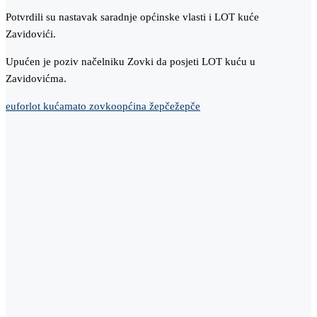
Potvrdili su nastavak saradnje općinske vlasti i LOT kuće
Zavidovići.
Upućen je poziv načelniku Zovki da posjeti LOT kuću u
Zavidovićma.
eufor
lot kuća
mato zovko
općina žepče
žepče