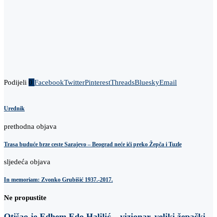
Podijeli
0
Facebook
Twitter
Pinterest
Threads
Bluesky
Email
Urednik
prethodna objava
Trasa buduće brze ceste Sarajevo – Beograd neće ići preko Žepča i Tuzle
sljedeća objava
In memoriam: Zvonko Grubišić 1937.-2017.
Ne propustite
Otišao je Edhem Edo Halilić – vizionar, veliki žepački