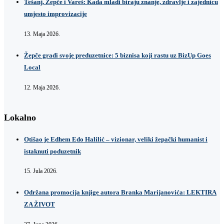
Tešanj, Žepče i Vareš: Kada mladi biraju znanje, zdravlje i zajednicu
umjesto improvizacije
13. Maja 2026.
Žepče gradi svoje preduzetnice: 5 biznisa koji rastu uz BizUp Goes
Local
12. Maja 2026.
Lokalno
Otišao je Edhem Edo Halilić – vizionar, veliki žepački humanist i
istaknuti poduzetnik
15. Jula 2026.
Održana promocija knjige autora Branka Marijanovića: LEKTIRA
ZA ŽIVOT