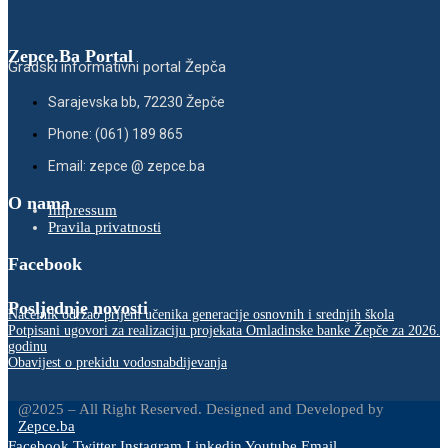
Zepce.Ba Portal
Gradski informativni portal Žepča
Sarajevska bb, 72230 Žepče
Phone: (061) 189 865
Email: zepce @ zepce.ba
O nama
Impressum
Pravila privatnosti
Facebook
Posljednje novosti
Načelnik održao prijem učenika generacije osnovnih i srednjih škola
Potpisani ugovori za realizaciju projekata Omladinske banke Žepče za 2026.
godinu
Obavijest o prekidu vodosnabdijevanja
@2025 – All Right Reserved. Designed and Developed by
Zepce.ba
Facebook
Twitter
Instagram
Linkedin
Youtube
Email