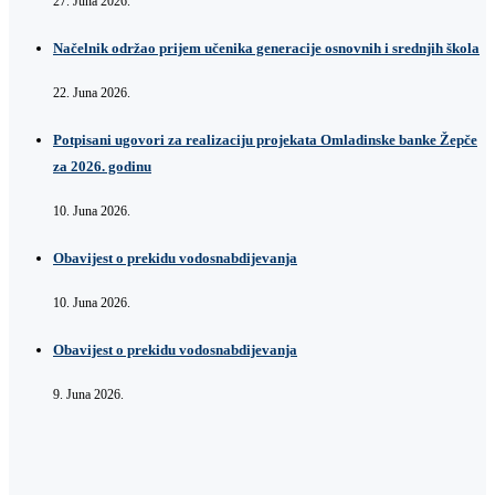
27. Juna 2026.
Načelnik održao prijem učenika generacije osnovnih i srednjih škola
22. Juna 2026.
Potpisani ugovori za realizaciju projekata Omladinske banke Žepče
za 2026. godinu
10. Juna 2026.
Obavijest o prekidu vodosnabdijevanja
10. Juna 2026.
Obavijest o prekidu vodosnabdijevanja
9. Juna 2026.