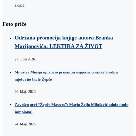
škola
Foto priče
Održana promocija knjige autora Branka
Marijanovića: LEKTIRA ZA ŽIVOT
27. Juna 2026.
Ministar Mušija upriličio prijem za uspješne učenike Srednje
mješovite škole Žepče
26. Maja 2026.
Završen prvi “Žepče Masters”: Mario Željo Milošević odnio titulu
šampiona!
24. Maja 2026.