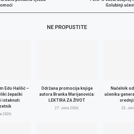
pomoći
Golubinji učes
NE PROPUSTITE
m Edo Halilić –
Održana promocija knjige
Načelnik od
eliki žepački
autora Branka Marijanovića:
učenika genera
i istaknuti
LEKTIRA ZA ŽIVOT
srednji
zetnik
27. Juna 2026.
22. Jun
la 2026.