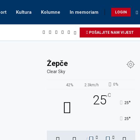
ort
Kultura
Kolumne
In memoriam
LOGIN
POŠALJITE NAM VIJEST
Žepče
Clear Sky
0%
42%
2.3km/h
C
25
°
°
25
°
25