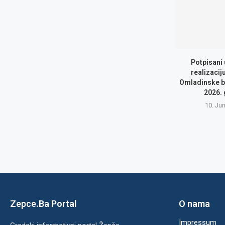
Potpisani
realizacij
Omladinske b
2026.
10. Ju
Zepce.Ba Portal
O nama
Impressum