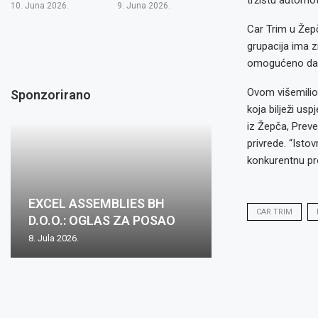
tržištu automot
10. Juna 2026.
9. Juna 2026.
Car Trim u Žepč
grupacija ima z
omogućeno da k
Ovom višemilion
Sponzorirano
koja bilježi us
iz Žepča, Preve
privrede. “Isto
konkurentnu pro
EXCEL ASSEMBLIES BH
CAR TRIM
D.O.O.: OGLAS ZA POSAO
8. Jula 2026.