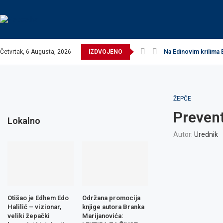
Četvrtak, 6 Augusta, 2026
IZDVOJENO
Na Edinovim krilima 
ŽEPČE
Prevent
Lokalno
Autor:
Urednik
Otišao je Edhem Edo
Održana promocija
Halilić – vizionar,
knjige autora Branka
veliki žepački
Marijanovića: