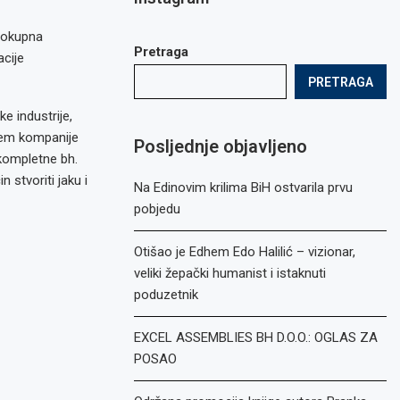
elokupna
Pretraga
cije
PRETRAGA
e industrije,
njem kompanije
Posljednje objavljeno
 kompletne bh.
 stvoriti jaku i
Na Edinovim krilima BiH ostvarila prvu
pobjedu
Otišao je Edhem Edo Halilić – vizionar,
veliki žepački humanist i istaknuti
poduzetnik
EXCEL ASSEMBLIES BH D.O.O.: OGLAS ZA
POSAO