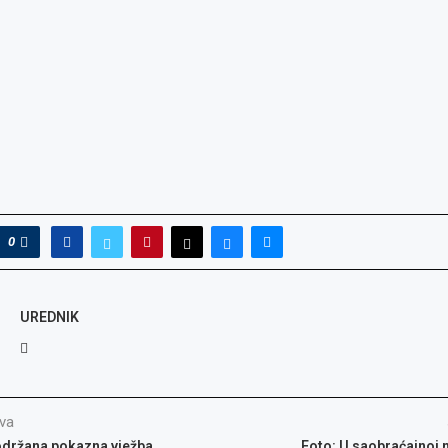
0
UREDNIK
va
održana pokazna vježba
Foto: U saobraćajnoj 