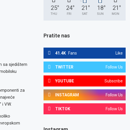
25
°
24
°
21
°
18
°
21
°
THU
FRI
SAT
SUN
MON
Pratite nas
41.4K
Fans
Like
im sa sjedištem
TWITTER
Follow Us
omobilsku
YOUTUBE
Subscribe
komponenti za
INSTAGRAM
Follow Us
a najveće
 i VW.
TIKTOK
Follow Us
koliko
a evropskom
Instagram