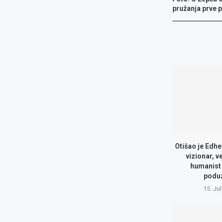
pružanja prve 
Otišao je Edhe
vizionar, v
humanist 
podu
15. Ju