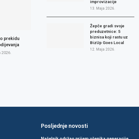
improvizacije
13. Maja 2026.
Žepče gradi svoje
preduzetnice: 5
biznisa koji rastu uz
 o prekidu
BizUp Goes Local
dijevanja
12. Maja 2026.
a 2026.
Posljednje novosti
Načelnik održao prijem učenika generacije