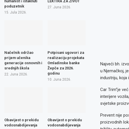
humanist i istaknuti
LEKTIRA ZA ŽIVOT
poduzetnik
27. Juna 2026.
15. Jula 2026.
Načelnik održao
Potpisani ugovori za
prijem učenika
realizaciju projekata
generacije osnovnih i
Omladinske banke
Najveći bh. izv
srednjih škola
Žepče za 2026.
u Njemačkoj, j
godinu
22. Juna 2026.
industriju, koja
10. Juna 2026.
Car Trim”je ve
interijere vozil
svjetske proizv
Prevent nije p
Obavijest o prekidu
Obavijest o prekidu
proizvodnih lok
vodosnabdijevanja
vodosnabdijevanja