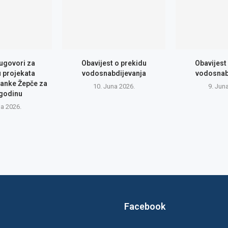
 ugovori za
Obavijest o prekidu
Obavijest
u projekata
vodosnabdijevanja
vodosnab
anke Žepče za
10. Juna 2026.
9. Jun
 godinu
na 2026.
Facebook