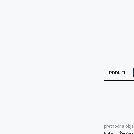
PODIJELI
prethodna obja
Foto: U Žepču 