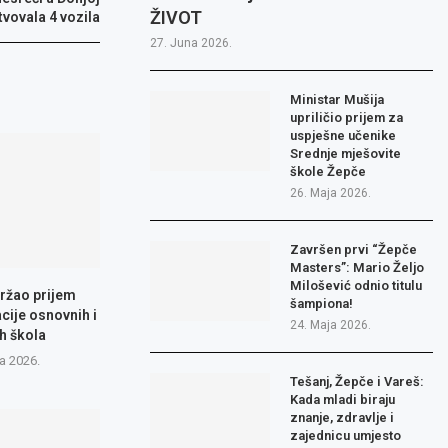
ŽIVOT
tvovala 4 vozila
27. Juna 2026.
Ministar Mušija
upriličio prijem za
uspješne učenike
Srednje mješovite
škole Žepče
26. Maja 2026.
Završen prvi “Žepče
Masters”: Mario Željo
Milošević odnio titulu
ržao prijem
šampiona!
cije osnovnih i
24. Maja 2026.
h škola
a 2026.
Tešanj, Žepče i Vareš:
Kada mladi biraju
znanje, zdravlje i
zajednicu umjesto