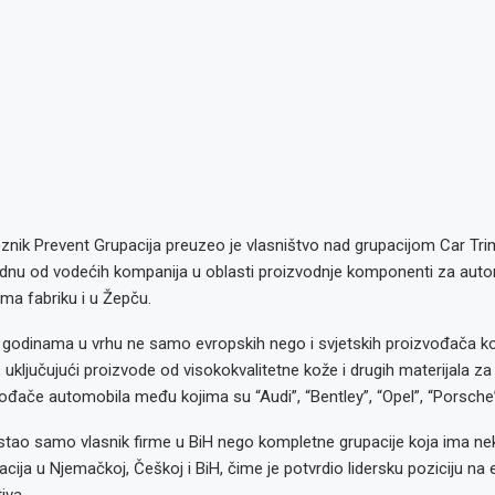
oznik Prevent Grupacija preuzeo je vlasništvo nad grupacijom Car Tr
ednu od vodećih kompanija u oblasti proizvodnje komponenti za aut
 ima fabriku i u Žepču.
ć godinama u vrhu ne samo evropskih nego i svjetskih proizvođača 
a, uključujući proizvode od visokokvalitetne kože i drugih materijala z
ođače automobila među kojima su “Audi”, “Bentley”, “Opel”, “Porsche”
ostao samo vlasnik firme u BiH nego kompletne grupacije koja ima ne
acija u Njemačkoj, Češkoj i BiH, čime je potvrdio lidersku poziciju n