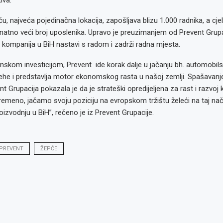
iva.
u, najveća pojedinačna lokacija, zapošljava blizu 1.000 radnika, a cj
natno veći broj uposlenika. Upravo je preuzimanjem od Prevent Grupa
ompanija u BiH nastavi s radom i zadrži radna mjesta.
skom investicijom, Prevent ide korak dalje u jačanju bh. automobilsk
pjehe i predstavlja motor ekonomskog rasta u našoj zemlji. Spašava
nt Grupacija pokazala je da je strateški opredijeljena za rast i razvoj
vremeno, jačamo svoju poziciju na evropskom tržištu želeći na taj način
izvodnju u BiH”, rečeno je iz Prevent Grupacije.
PREVENT
ŽEPČE