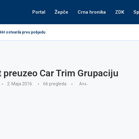
Portal
Žepče
Crna hronika
ZDK
Sp
BiH ostvarila prvu pobjedu
 preuzeo Car Trim Grupaciju
2. Maja 2016.
66
pregleda
A+
A-