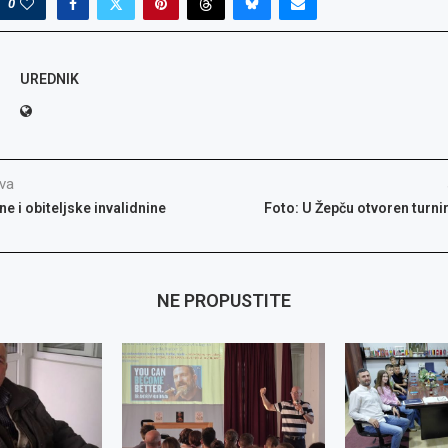
0
o: Radno
glas za
glas za
: Referent
or kvalitete,
UREDNIK
va
e i obiteljske invalidnine
Foto: U Žepču otvoren turni
NE PROPUSTITE