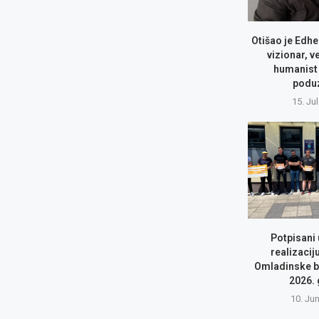
Otišao je Edhe
vizionar, v
humanist 
podu
15. Ju
Potpisani
realizacij
Omladinske b
2026.
10. Ju