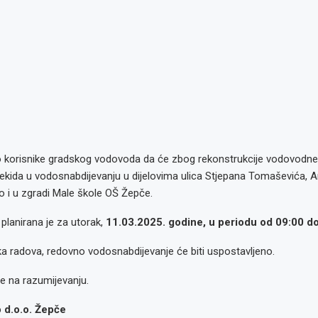
korisnike gradskog vodovoda da će zbog rekonstrukcije vodovodne
ekida u vodosnabdijevanju u dijelovima ulica Stjepana Tomaševića, A
o i u zgradi Male škole OŠ Žepče.
planirana je za utorak,
11.03.2025. godine, u periodu od 09:00 do
a radova, redovno vodosnabdijevanje će biti uspostavljeno.
e na razumijevanju.
d.o.o. Žepče