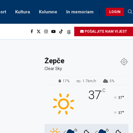
ort
Kultura
Kolumne
In memoriam
LOGIN
POŠALJITE NAM VIJEST
Žepče
Clear Sky
17%
1.7km/h
5%
C
37
°
°
37
°
37