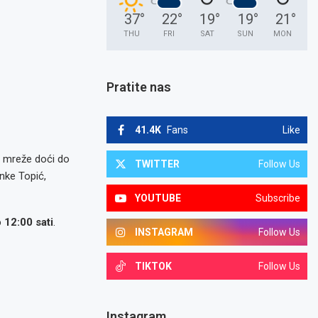
37
°
22
°
19
°
19
°
21
°
THU
FRI
SAT
SUN
MON
Pratite nas
41.4K
Fans
Like
 mreže doći do
TWITTER
Follow Us
nke Topić,
YOUTUBE
Subscribe
 12:00 sati
.
INSTAGRAM
Follow Us
TIKTOK
Follow Us
Instagram