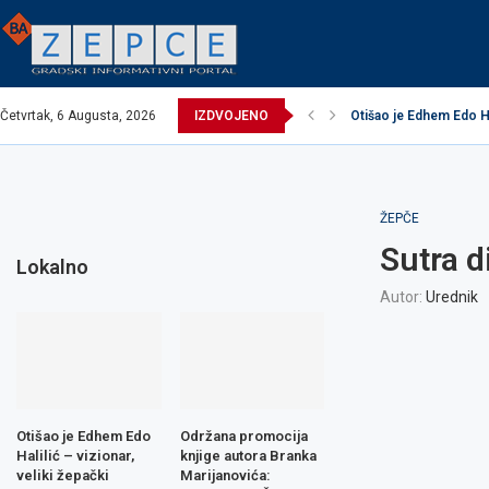
Četvrtak, 6 Augusta, 2026
IZDVOJENO
Otišao je Edhem Edo Hal
EXCEL ASSEMBLIES B
Održana promocija knj
Načelnik održao prijem
Potpisani ugovori za 
Obavijest o prekidu v
Obavijest o prekidu v
Zavidovići domaćin I
Zovko Žepče: Oglas z
ŽEPČE
Sutra d
Lokalno
Autor:
Urednik
Otišao je Edhem Edo
Održana promocija
Halilić – vizionar,
knjige autora Branka
veliki žepački
Marijanovića: