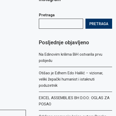
Pretraga
PRETRAGA
Posljednje objavljeno
Na Edinovim krilima BiH ostvarila prvu
pobjedu
Otišao je Edhem Edo Halilić – vizionar,
veliki žepački humanist i istaknuti
poduzetnik
EXCEL ASSEMBLIES BH D.O.O.: OGLAS ZA
POSAO