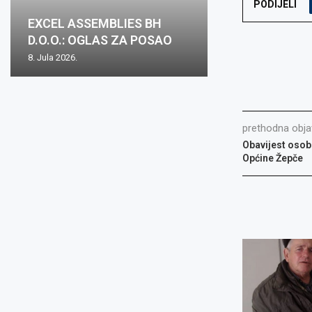
PODIJELI
Oglas za posa
EXCEL ASSEMBLIES BH
Zovko Žepče: O
Zovko d.o.o.: O
Oglas za posao
mjesto: Inspekt
D.O.O.: OGLAS ZA POSAO
posao
posao
nabave m/ž
1...
8. Jula 2026.
2. Juna 2026.
15. Maja 2026.
15. Maja 2026.
8. Aprila 2026.
prethodna obja
Obavijest osobn
Općine Žepče