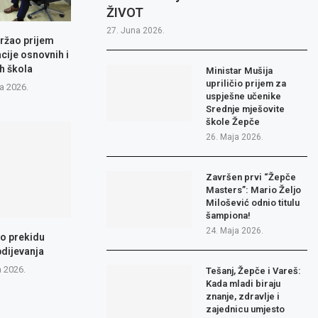
ŽIVOT
27. Juna 2026.
ržao prijem
cije osnovnih i
h škola
Ministar Mušija
upriličio prijem za
a 2026.
uspješne učenike
Srednje mješovite
škole Žepče
26. Maja 2026.
Završen prvi “Žepče
Masters”: Mario Željo
Milošević odnio titulu
šampiona!
24. Maja 2026.
 o prekidu
dijevanja
a 2026.
Tešanj, Žepče i Vareš:
Kada mladi biraju
znanje, zdravlje i
zajednicu umjesto