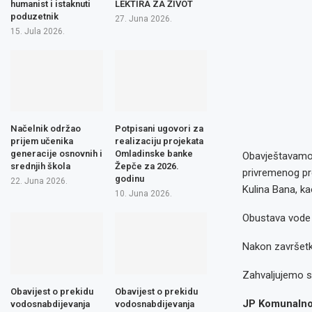
humanist i istaknuti
LEKTIRA ZA ŽIVOT
poduzetnik
27. Juna 2026.
15. Jula 2026.
Načelnik održao
Potpisani ugovori za
prijem učenika
realizaciju projekata
generacije osnovnih i
Omladinske banke
Obavještavamo 
srednjih škola
Žepče za 2026.
privremenog pr
godinu
22. Juna 2026.
Kulina Bana, ka
10. Juna 2026.
Obustava vode 
Nakon završetk
Zahvaljujemo s
Obavijest o prekidu
Obavijest o prekidu
JP Komunalno 
vodosnabdijevanja
vodosnabdijevanja