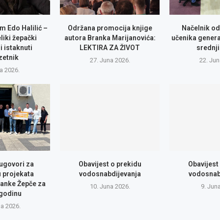
m Edo Halilić –
Održana promocija knjige
Načelnik od
eliki žepački
autora Branka Marijanovića:
učenika genera
i istaknuti
LEKTIRA ZA ŽIVOT
srednji
zetnik
27. Juna 2026.
22. Jun
la 2026.
 ugovori za
Obavijest o prekidu
Obavijest
u projekata
vodosnabdijevanja
vodosnab
anke Žepče za
10. Juna 2026.
9. Jun
 godinu
na 2026.