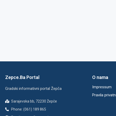
Zepce.Ba Portal
O nama
Impressum
Gradski informativni portal Žepča
Pravila privatn
Sarajevska bb, 72230 Žepče
Phone: (061) 189 865