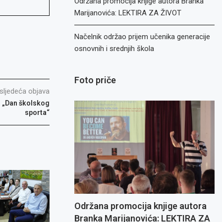
Održana promocija knjige autora Branka
Marijanovića: LEKTIRA ZA ŽIVOT
Načelnik održao prijem učenika generacije
osnovnih i srednjih škola
Foto priče
sljedeća objava
r „Dan školskog
sporta“
Održana promocija knjige autora
Branka Marijanovića: LEKTIRA ZA