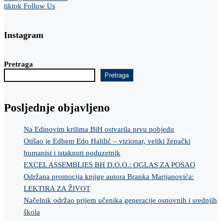
tiktok
Follow Us
Instagram
Pretraga
Pretraga
Posljednje objavljeno
Na Edinovim krilima BiH ostvarila prvu pobjedu
Otišao je Edhem Edo Halilić – vizionar, veliki žepački
humanist i istaknuti poduzetnik
EXCEL ASSEMBLIES BH D.O.O.: OGLAS ZA POSAO
Održana promocija knjige autora Branka Marijanovića:
LEKTIRA ZA ŽIVOT
Načelnik održao prijem učenika generacije osnovnih i srednjih
škola