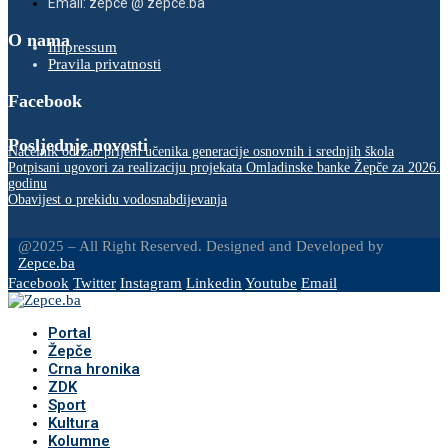
Email: zepce @ zepce.ba
O nama
Impressum
Pravila privatnosti
Facebook
Posljednje novosti
Načelnik održao prijem učenika generacije osnovnih i srednjih škola
Potpisani ugovori za realizaciju projekata Omladinske banke Žepče za 2026.
godinu
Obavijest o prekidu vodosnabdijevanja
@2025 – All Right Reserved. Designed and Developed by
Zepce.ba
Facebook
Twitter
Instagram
Linkedin
Youtube
Email
Portal
Žepče
Crna hronika
ZDK
Sport
Kultura
Kolumne