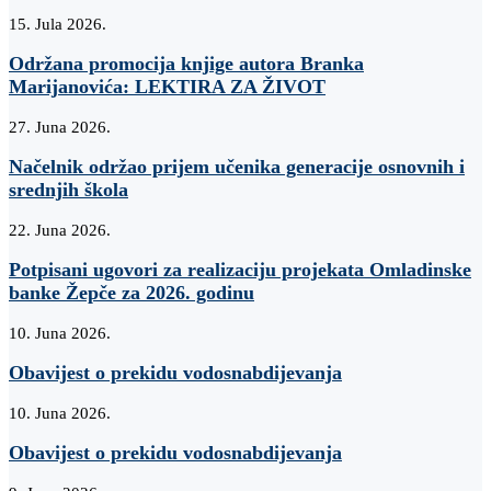
15. Jula 2026.
Održana promocija knjige autora Branka
Marijanovića: LEKTIRA ZA ŽIVOT
27. Juna 2026.
Načelnik održao prijem učenika generacije osnovnih i
srednjih škola
22. Juna 2026.
Potpisani ugovori za realizaciju projekata Omladinske
banke Žepče za 2026. godinu
10. Juna 2026.
Obavijest o prekidu vodosnabdijevanja
10. Juna 2026.
Obavijest o prekidu vodosnabdijevanja