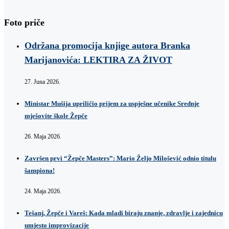
Foto priče
Održana promocija knjige autora Branka
Marijanovića: LEKTIRA ZA ŽIVOT
27. Juna 2026.
Ministar Mušija upriličio prijem za uspješne učenike Srednje
mješovite škole Žepče
26. Maja 2026.
Završen prvi “Žepče Masters”: Mario Željo Milošević odnio titulu
šampiona!
24. Maja 2026.
Tešanj, Žepče i Vareš: Kada mladi biraju znanje, zdravlje i zajednicu
umjesto improvizacije