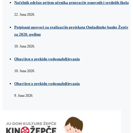
Načelnik održao prijem učenika generacije osnovnih i srednjih škola
22. Juna 2026.
Potpisani ugovori za realizaciju projekata Omladinske banke Žepče
za 2026. godinu
10. Juna 2026.
Obavijest o prekidu vodosnabdijevanja
10. Juna 2026.
Obavijest o prekidu vodosnabdijevanja
9. Juna 2026.