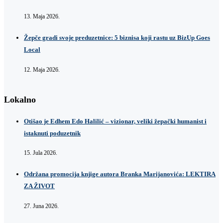
13. Maja 2026.
Žepče gradi svoje preduzetnice: 5 biznisa koji rastu uz BizUp Goes
Local
12. Maja 2026.
Lokalno
Otišao je Edhem Edo Halilić – vizionar, veliki žepački humanist i
istaknuti poduzetnik
15. Jula 2026.
Održana promocija knjige autora Branka Marijanovića: LEKTIRA
ZA ŽIVOT
27. Juna 2026.