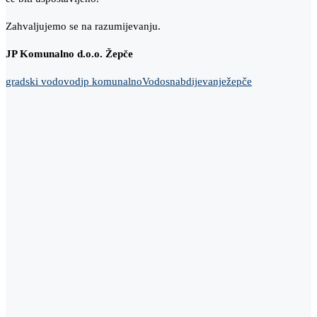
Zahvaljujemo se na razumijevanju.
J
P Komunalno d.o.o. Žepče
gradski vodovod
jp komunalno
Vodosnabdijevanje
žepče