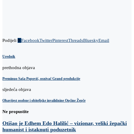
Podijeli
0
Facebook
Twitter
Pinterest
Threads
Bluesky
Email
Urednik
prethodna objava
Preminuo Saša Popović, osnivač Grand produkcije
sljedeća objava
Obavijest osobne i obiteljske invalidnine Općine Žepče
Ne propustite
Otišao je Edhem Edo Halilić – vizionar, veliki žepački
humanist i istaknuti poduzetnik