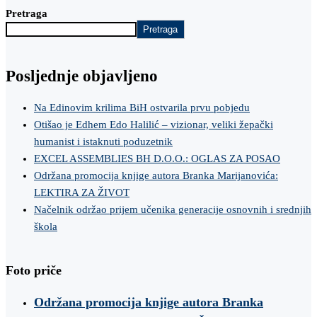
Pretraga
Pretraga
Posljednje objavljeno
Na Edinovim krilima BiH ostvarila prvu pobjedu
Otišao je Edhem Edo Halilić – vizionar, veliki žepački
humanist i istaknuti poduzetnik
EXCEL ASSEMBLIES BH D.O.O.: OGLAS ZA POSAO
Održana promocija knjige autora Branka Marijanovića:
LEKTIRA ZA ŽIVOT
Načelnik održao prijem učenika generacije osnovnih i srednjih
škola
Foto priče
Održana promocija knjige autora Branka