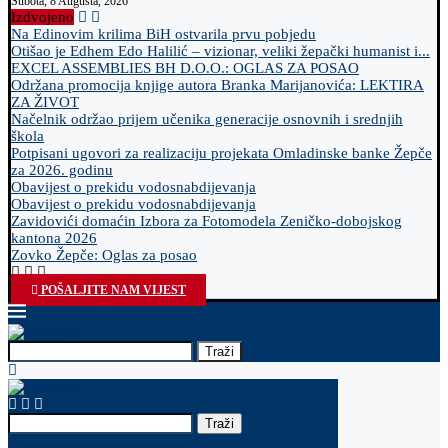
Subota, 8 Augusta, 2026
Izdvojeno
Na Edinovim krilima BiH ostvarila prvu pobjedu
Otišao je Edhem Edo Halilić – vizionar, veliki žepački humanist i...
EXCEL ASSEMBLIES BH D.O.O.: OGLAS ZA POSAO
Održana promocija knjige autora Branka Marijanovića: LEKTIRA
ZA ŽIVOT
Načelnik održao prijem učenika generacije osnovnih i srednjih
škola
Potpisani ugovori za realizaciju projekata Omladinske banke Žepče
za 2026. godinu
Obavijest o prekidu vodosnabdijevanja
Obavijest o prekidu vodosnabdijevanja
Zavidovići domaćin Izbora za Fotomodela Zeničko-dobojskog
kantona 2026
Zovko Žepče: Oglas za posao
POŠALJITE NAM VIJEST
Traži
Traži