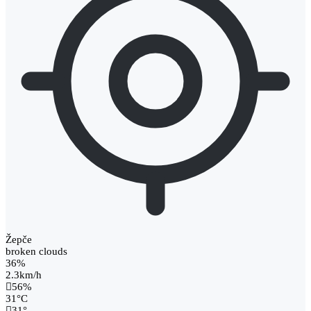
Žepče
broken clouds
36%
2.3km/h
56%
31
°
C
31
°