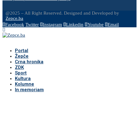
@2025 – All Right Reserved. Designed and Developed by
Zepce.ba
Facebook
Twitter
Instagram
Linkedin
Youtube
Email
Portal
Žepče
Crna hronika
ZDK
Sport
Kultura
Kolumne
In memoriam