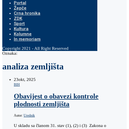
Portal
Žepče
Crna hronika
ZDK
Sport
Kultura
Kolumne
In memoriam
Copyright 2021 - All Right Reserved
Oznaka:
analiza zemljišta
23
okt, 2025
BIH
Obavijest o obavezi kontrole
plodnosti zemljišta
Autor:
Urednik
U skladu sa članom 31. stav (1), (2) i (3) Zakona o