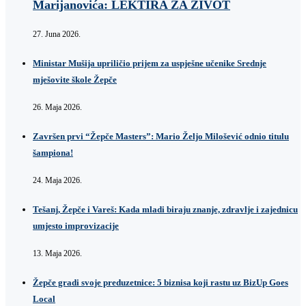
Marijanovića: LEKTIRA ZA ŽIVOT
27. Juna 2026.
Ministar Mušija upriličio prijem za uspješne učenike Srednje
mješovite škole Žepče
26. Maja 2026.
Završen prvi “Žepče Masters”: Mario Željo Milošević odnio titulu
šampiona!
24. Maja 2026.
Tešanj, Žepče i Vareš: Kada mladi biraju znanje, zdravlje i zajednicu
umjesto improvizacije
13. Maja 2026.
Žepče gradi svoje preduzetnice: 5 biznisa koji rastu uz BizUp Goes
Local