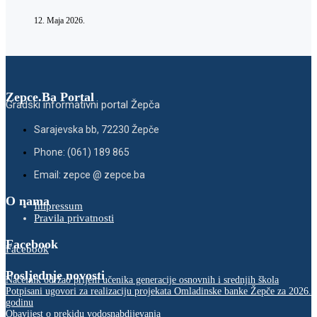
12. Maja 2026.
Zepce.Ba Portal
Gradski informativni portal Žepča
Sarajevska bb, 72230 Žepče
Phone: (061) 189 865
Email: zepce @ zepce.ba
O nama
Impressum
Pravila privatnosti
Facebook
Facebook
Posljednje novosti
Načelnik održao prijem učenika generacije osnovnih i srednjih škola
Potpisani ugovori za realizaciju projekata Omladinske banke Žepče za 2026.
godinu
Obavijest o prekidu vodosnabdijevanja