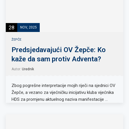
28
NOV, 2025
ŽEPČE
Predsjedavajući OV Žepče: Ko
kaže da sam protiv Adventa?
Autor:
Urednik
Zbog pogrešne interpretacije mojih riječi na sjednici OV
Žepče, a vezano za vijećničku inicijativu kluba vijećnika
HDS za promjenu aktuelnog naziva manifestacije …