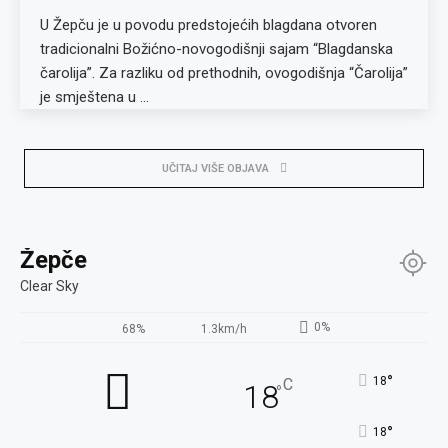
U Žepču je u povodu predstojećih blagdana otvoren
tradicionalni Božićno-novogodišnji sajam “Blagdanska
čarolija”. Za razliku od prethodnih, ovogodišnja “Čarolija”
je smještena u …
UČITAJ VIŠE OBJAVA
Žepče
Clear Sky
0%
68%
1.3km/h
°
18
C
18
°
°
18