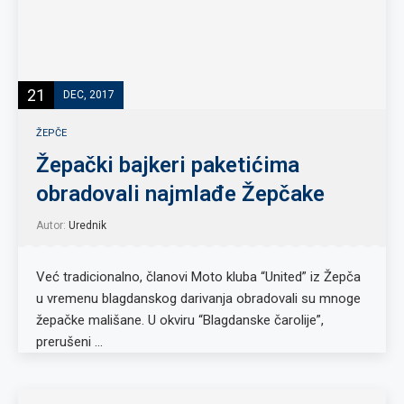
21
DEC, 2017
ŽEPČE
Žepački bajkeri paketićima
obradovali najmlađe Žepčake
Autor:
Urednik
Već tradicionalno, članovi Moto kluba “United” iz Žepča
u vremenu blagdanskog darivanja obradovali su mnoge
žepačke mališane. U okviru “Blagdanske čarolije”,
prerušeni …