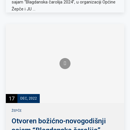
sajam “Blagdanska čarolija 2024”, u organizaciji Općine
Žepče i JU …
17
DEC, 2022
ŽEPČE
Otvoren božićno-novogodišnji