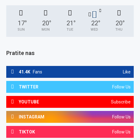
17
°
20
°
21
°
22
°
20
°
SUN
MON
TUE
WED
THU
Pratite nas
41.4K
Fans
Like
TWITTER
Follow Us
YOUTUBE
Subscribe
INSTAGRAM
Follow Us
TIKTOK
Follow Us