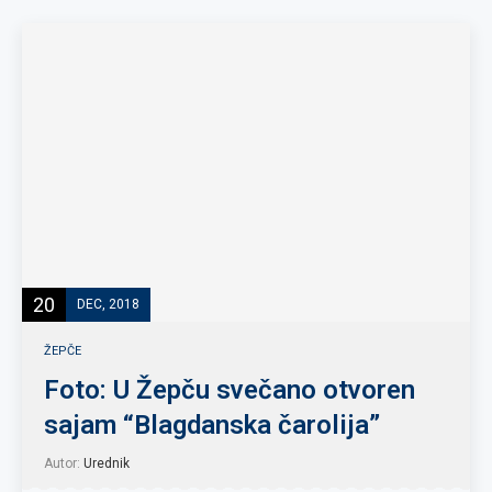
20
DEC, 2018
ŽEPČE
Foto: U Žepču svečano otvoren
sajam “Blagdanska čarolija”
Autor:
Urednik