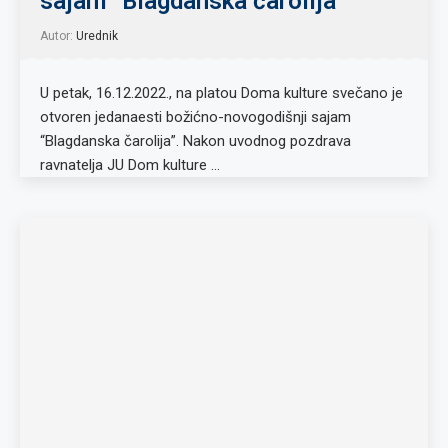
sajam “Blagdanska čarolija”
Autor:
Urednik
U petak, 16.12.2022., na platou Doma kulture svečano je
otvoren jedanaesti božićno-novogodišnji sajam
“Blagdanska čarolija”. Nakon uvodnog pozdrava
ravnatelja JU Dom kulture …