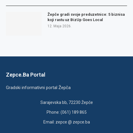
Žepče gradi svoje preduzetnice: 5 biznisa
koji rastu uz BizUp Goes Local
12. Maja 2026.
Zepce.Ba Portal
Gradski informativni portal Žepča
Sarajevska bb, 72230 Žepče
Phone: (061) 189 865
Email: zepce @ zepce.ba