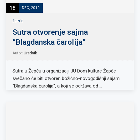
18
DEC, 2019
ŽEPČE
Sutra otvorenje sajma
“Blagdanska čarolija”
Autor:
Urednik
Sutra u Žepču u organizaciji JU Dom kulture Žepče
svečano će biti otvoren božićno-novogodišnji sajam
“Blagdanska čarolija”, a koji se održava od …