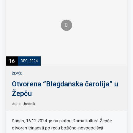
16
DEC, 2024
ŽEPČE
Otvorena “Blagdanska čarolija” u
Žepču
Autor:
Urednik
Danas, 16.12.2024. je na platou Doma kulture Žepče
otvoren trinaesti po redu božićno-novogodišnji