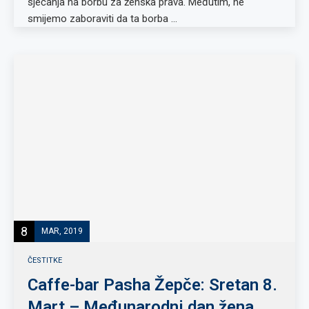
sjećanja na borbu za ženska prava. Međutim, ne
smijemo zaboraviti da ta borba …
8
MAR, 2019
ČESTITKE
Caffe-bar Pasha Žepče: Sretan 8.
Mart – Međunarodni dan žena