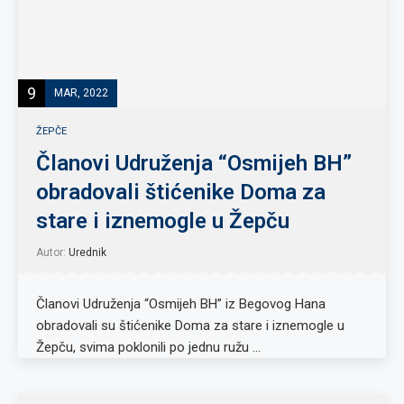
9
MAR, 2022
ŽEPČE
Članovi Udruženja “Osmijeh BH”
obradovali štićenike Doma za
stare i iznemogle u Žepču
Autor:
Urednik
Članovi Udruženja “Osmijeh BH” iz Begovog Hana
obradovali su štićenike Doma za stare i iznemogle u
Žepču, svima poklonili po jednu ružu …