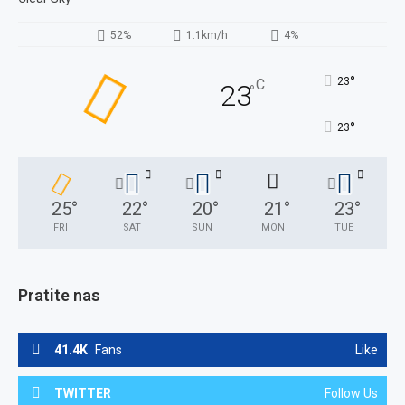
52%
1.1km/h
4%
°
23
C
23
°
°
23
25
°
22
°
20
°
21
°
23
°
FRI
SAT
SUN
MON
TUE
Pratite nas
41.4K
Fans
Like
TWITTER
Follow Us