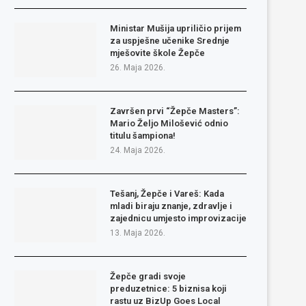
Ministar Mušija upriličio prijem
za uspješne učenike Srednje
mješovite škole Žepče
26. Maja 2026.
Završen prvi “Žepče Masters”:
Mario Željo Milošević odnio
titulu šampiona!
24. Maja 2026.
Tešanj, Žepče i Vareš: Kada
mladi biraju znanje, zdravlje i
zajednicu umjesto improvizacije
13. Maja 2026.
Žepče gradi svoje
preduzetnice: 5 biznisa koji
rastu uz BizUp Goes Local