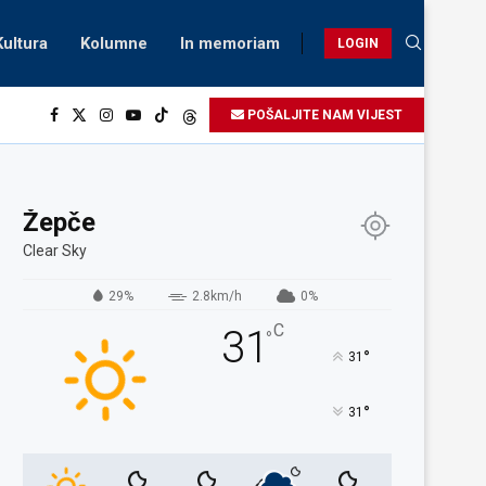
Kultura
Kolumne
In memoriam
LOGIN
POŠALJITE NAM VIJEST
Žepče
Clear Sky
29%
2.8km/h
0%
C
31
°
°
31
°
31