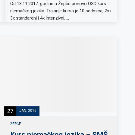
Od 13.11.2017. godine u Žepču ponovo ÖSD kurs
njemačkog jezika. Trajanje kursa je 10 sedmica, 2x i
3x standardni i 4x intenzivni. …
27
JAN, 2016
ŽEPČE
Kurs njemačkog jezika – SMŠ