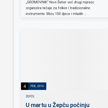
„GROMOVNIK“ Novi Šeher već drugi mjesec
organizira tečaje za folkor i tradicionalne
instrumente. Blizu 100 djece i mladih …
4
FEB, 2016
ŽEPČE
U martu u Žepču počinju