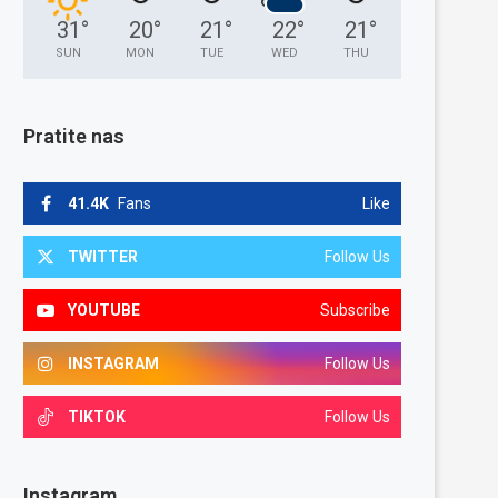
31
°
20
°
21
°
22
°
21
°
SUN
MON
TUE
WED
THU
Pratite nas
41.4K
Fans
Like
TWITTER
Follow Us
YOUTUBE
Subscribe
INSTAGRAM
Follow Us
TIKTOK
Follow Us
Instagram