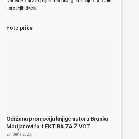
Načelnik održao prijem učenika generacije osnovnih
i srednjih škola
Foto priče
Održana promocija knjige autora Branka
Marijanovića: LEKTIRA ZA ŽIVOT
27. Juna 2026.