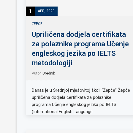
1
APR, 2023
ŽEPČE
Upriličena dodjela certifikata
za polaznike programa Učenje
engleskog jezika po IELTS
metodologiji
Autor:
Urednik
Danas je u Srednjoj mješovitoj školi “Žepče” Žepče
upriličena dodjela certifikata za polaznike
programa Učenje engleskog jezika po IELTS
(International English Language …