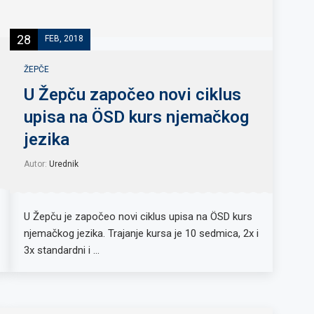
28
FEB, 2018
ŽEPČE
U Žepču započeo novi ciklus
upisa na ÖSD kurs njemačkog
jezika
Autor:
Urednik
U Žepču je započeo novi ciklus upisa na ÖSD kurs
njemačkog jezika. Trajanje kursa je 10 sedmica, 2x i
3x standardni i …