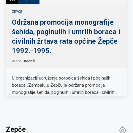
ŽEPČE
Održana promocija monografije
šehida, poginulih i umrlih boraca i
civilnih žrtava rata općine Žepče
1992.-1995.
Autor:
Urednik
U organizaciji udruženja porodica šehida i poginulih
boraca „Zambak„ u Žepču je održana promocija
monografije šehida, poginulih i umrlih boraca i civilnih …
Žepče