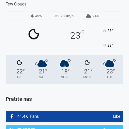
Few Clouds
45%
2.9km/h
24%
°
23
C
23
°
°
23
22
°
21
°
18
°
21
°
23
°
FRI
SAT
SUN
MON
TUE
Pratite nas
41.4K
Fans
Like