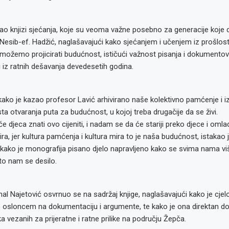
ao knjizi sjećanja, koje su veoma važne posebno za generacije koje 
a Nesib-ef. Hadžić, naglašavajući kako sjećanjem i učenjem iz prošlos
 možemo projicirati budućnost, ističući važnost pisanja i dokumento
li iz ratnih dešavanja devedesetih godina.
 kako je kazao profesor Lavić arhivirano naše kolektivno pamćenje i iz 
sta otvaranja puta za budućnost, u kojoj treba drugačije da se živi.
 djeca znati ovo cijeniti, i nadam se da će stariji preko djece i omlad
o: Radno
ira, jer kultura pamćenja i kultura mira to je naša budućnost, istakao 
glas za
glas za
: Referent
or kvalitete,
 kako je monografija pisano djelo napravljeno kako se svima nama viš
to nam se desilo.
l Najetović osvrnuo se na sadržaj knjige, naglašavajući kako je cje
o osloncem na dokumentaciju i argumente, te kako je ona direktan d
ka vezanih za prijeratne i ratne prilike na području Žepča.