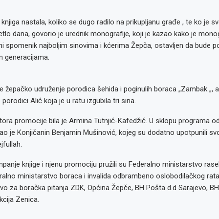
knjiga nastala, koliko se dugo radilo na prikupljanu građe , te ko je
etlo dana, govorio je urednik monografije, koji je kazao kako je monog
ni spomenik najboljim sinovima i kćerima Žepča, ostavljen da bude po
 generacijama.
je žepačko udruženje porodica šehida i poginulih boraca „Zambak „, a 
porodici Alić koja je u ratu izgubila tri sina.
tora promocije bila je Armina Tutnjić-Kafedžić. U sklopu programa o
tao je Konjičanin Benjamin Mušinović, kojeg su dodatno upotpunili s
jfullah.
nje knjige i njenu promociju pružili su Federalno ministarstvo raselje
eralno ministarstvo boraca i invalida odbrambeno oslobodilačkog rata
tvo za boračka pitanja ZDK, Općina Žepče, BH Pošta d.d Sarajevo, BH
kcija Zenica.