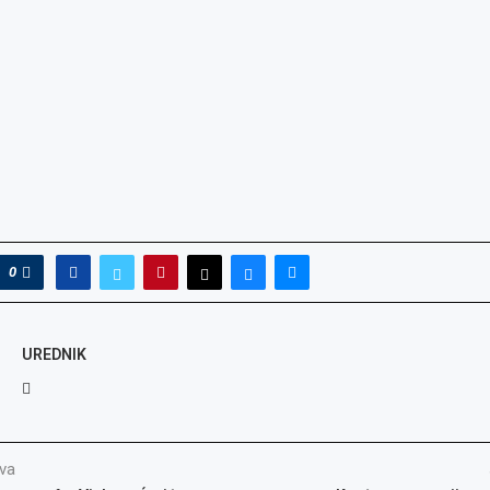
0
UREDNIK
va