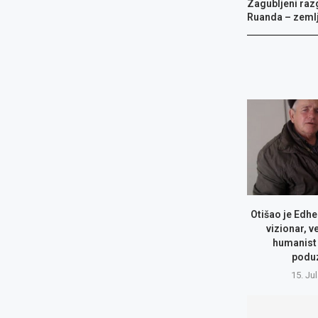
Zagubljeni raz
Ruanda – zeml
Otišao je Edhe
vizionar, v
humanist 
podu
15. Ju