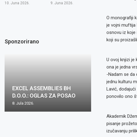
10. Juna 2026.
9. Juna 2026.
O monografiji k
je vojni muftij
osnovu iz koje
koji su proizaš
Sponzorirano
U ovoj knjizi je
ona je jedna vr
-Nadam se da će
Oglas za posa
jednu kulturu m
EXCEL ASSEMBLIES BH
Zovko Žepče: O
Zovko d.o.o.: O
Oglas za posao
mjesto: Inspekt
Lavić, dodajući
D.O.O.: OGLAS ZA POSAO
posao
posao
nabave m/ž
1...
ponovilo ono š
8. Jula 2026.
2. Juna 2026.
15. Maja 2026.
15. Maja 2026.
8. Aprila 2026.
Akademik Džema
pisanje prožet
izučavanju prili