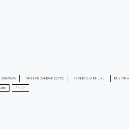
OGRAFIJA
OPŠ I PB ZAMBAK ŽEPČE
PROMOCIJA KNJIGE
RUSMIR A
VORE
ŽEPČE