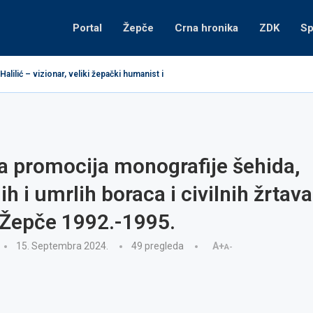
Portal
Žepče
Crna hronika
ZDK
Sp
lilić – vizionar, veliki žepački humanist i...
BH D.O.O.: OGLAS ZA POSAO
njige autora Branka Marijanovića: LEKTIRA ZA ŽIVOT
em učenika generacije osnovnih i srednjih škola
 realizaciju projekata Omladinske banke Žepče za 2026. godinu
vodosnabdijevanja
vodosnabdijevanja
Izbora za Fotomodela Zeničko-dobojskog kantona 2026
za posao
 promocija monografije šehida,
ih i umrlih boraca i civilnih žrtava
 Žepče 1992.-1995.
15. Septembra 2024.
49
pregleda
A+
A-