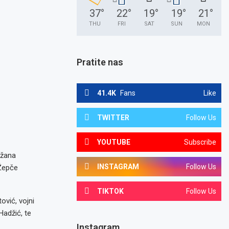
37
°
22
°
19
°
19
°
21
°
THU
FRI
SAT
SUN
MON
Pratite nas
41.4K
Fans
Like
TWITTER
Follow Us
YOUTUBE
Subscribe
ržana
INSTAGRAM
Follow Us
 Žepče
TIKTOK
Follow Us
ović, vojni
Hadžić, te
Instagram