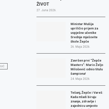
ŽIVOT
27. Juna 2026.
Ministar Mušija
upriličio prijem za
uspješne učenike
Srednje mješovite
škole Žepče
26. Maja 2026.
Završen prvi “Žepče
Masters”: Mario Željo
GIĆ
Milošević odnio titulu
šampiona!
24. Maja 2026.
Tešanj, Žepče i Vareš:
Kada mladi biraju
znanje, zdravlje i
zajednicu umjesto