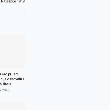
a NK Žepče 1919
ržao prijem
cije osnovnih i
h škola
a 2026.