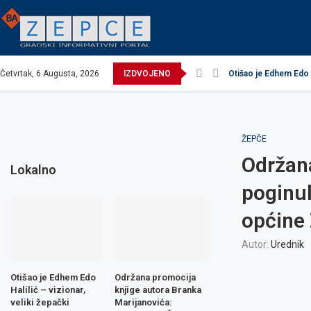
Četvrtak, 6 Augusta, 2026
IZDVOJENO
Otišao je Edhem Edo Ha
EXCEL ASSEMBLIES 
Održana promocija k
Načelnik održao prij
Potpisani ugovori za
Obavijest o prekidu 
Obavijest o prekidu 
Zavidovići domaćin 
Zovko Žepče: Oglas 
ŽEPČE
Održana
Lokalno
poginul
općine
Autor:
Urednik
Otišao je Edhem Edo
Održana promocija
Halilić – vizionar,
knjige autora Branka
veliki žepački
Marijanovića: