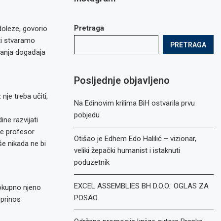
Pretraga
doleze, govorio
ti stvaramo
PRETRAGA
vanja događaja
Posljednje objavljeno
nje treba učiti,
Na Edinovim krilima BiH ostvarila prvu
pobjedu
ine razvijati
je profesor
Otišao je Edhem Edo Halilić – vizionar,
e nikada ne bi
veliki žepački humanist i istaknuti
poduzetnik
EXCEL ASSEMBLIES BH D.O.O.: OGLAS ZA
lokupno njeno
POSAO
oprinos