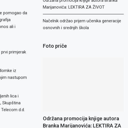
Održana promocija knjige autora Branka
Marijanovića: LEKTIRA ZA ŽIVOT
 sve pomogao da
rafija
Načelnik održao prijem učenika generacije
nos ali i
osnovnih i srednjih škola
Foto priče
prvi primjerak
dlomke iz
vojim nastupom
nih lica i
, Skupština
 Telecom d.d.
Održana promocija knjige autora
Branka Marijanovića: LEKTIRA ZA