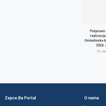
Potpisani
realizacij
Omladinske b
2026.
10. Ju
Zepce.Ba Portal
O nama