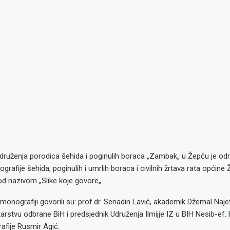
udruženja porodica šehida i poginulih boraca „Zambak„ u Žepču je od
rafije šehida, poginulih i umrlih boraca i civilnih žrtava rata općine
od nazivom „Slike koje govore„.
monografiji govorili su: prof.dr. Senadin Lavić, akademik Džemal Najet
tarstvu odbrane BiH i predsjednik Udruženja Ilmijje IZ u BIH Nesib-ef. 
afije Rusmir Agić.