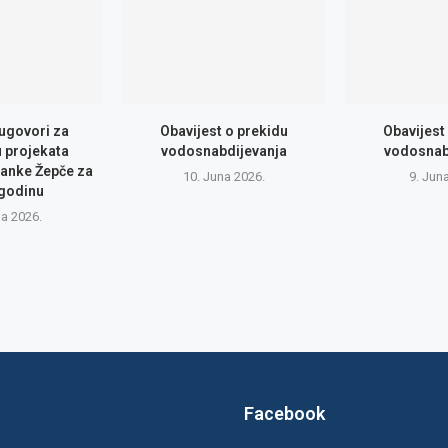
 ugovori za
Obavijest o prekidu
Obavijest
u projekata
vodosnabdijevanja
vodosnab
anke Žepče za
10. Juna 2026.
9. Jun
 godinu
na 2026.
Facebook