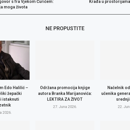
govor s fra Vjekom Ćurićem:
Krađa u prostorijam
ja moga života
NE PROPUSTITE
m Edo Halilić –
Održana promocija knjige
Načelnik od
eliki žepački
autora Branka Marijanovića:
učenika genera
i istaknuti
LEKTIRA ZA ŽIVOT
srednji
zetnik
27. Juna 2026.
22. Jun
la 2026.