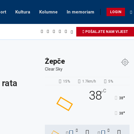
ort
Kultura
Kolumne
In memoriam
LOGIN
POŠALJITE NAM VIJEST
Žepče
Clear Sky
 rata
15%
1.7km/h
5%
C
38
°
°
38
°
38