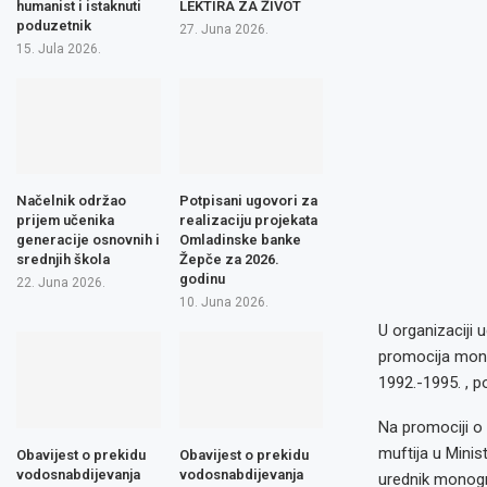
humanist i istaknuti
LEKTIRA ZA ŽIVOT
poduzetnik
27. Juna 2026.
15. Jula 2026.
Načelnik održao
Potpisani ugovori za
prijem učenika
realizaciju projekata
generacije osnovnih i
Omladinske banke
srednjih škola
Žepče za 2026.
godinu
22. Juna 2026.
10. Juna 2026.
U organizaciji 
promocija monog
1992.-1995. , p
Na promociji o 
muftija u Minis
Obavijest o prekidu
Obavijest o prekidu
vodosnabdijevanja
vodosnabdijevanja
urednik monogr