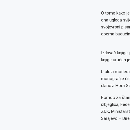
O tome kako je 
ona ugleda svij
svojevrsni pisa
opema budućim
Izdavač knjige 
knjige uručen je 
U ulozi modera
monografije či
članovi Hora Se
Pomoć za štampa
izbjeglica, Fed
ZDK, Ministars
Sarajevo – Dire