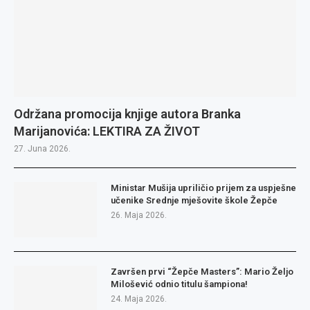
Održana promocija knjige autora Branka
Marijanovića: LEKTIRA ZA ŽIVOT
27. Juna 2026.
Ministar Mušija upriličio prijem za uspješne
učenike Srednje mješovite škole Žepče
26. Maja 2026.
Završen prvi “Žepče Masters”: Mario Željo
Milošević odnio titulu šampiona!
24. Maja 2026.