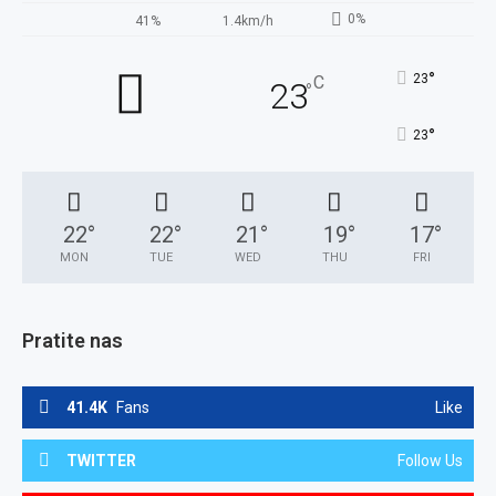
0%
41%
1.4km/h
°
23
C
23
°
°
23
22
°
22
°
21
°
19
°
17
°
MON
TUE
WED
THU
FRI
Pratite nas
41.4K
Fans
Like
TWITTER
Follow Us