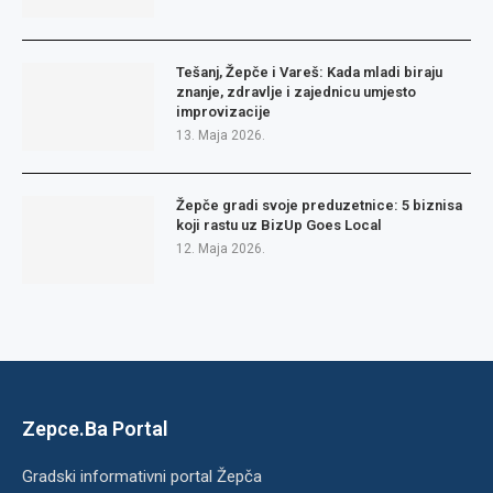
Tešanj, Žepče i Vareš: Kada mladi biraju
znanje, zdravlje i zajednicu umjesto
improvizacije
13. Maja 2026.
Žepče gradi svoje preduzetnice: 5 biznisa
koji rastu uz BizUp Goes Local
12. Maja 2026.
Zepce.Ba Portal
Gradski informativni portal Žepča