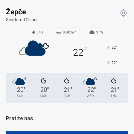
Žepče
Scattered Clouds
64%
0.8km/h
31%
°
22
C
22
°
°
22
20
°
20
°
21
°
22
°
21
°
SUN
MON
TUE
WED
THU
Pratite nas