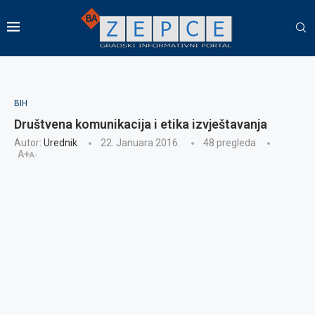
BIH
Društvena komunikacija i etika izvještavanja
Autor:
Urednik
22. Januara 2016.
48
pregleda
A+
A-