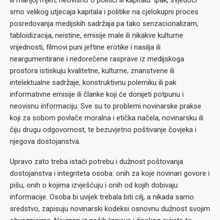
ili manjoj mjeri, neovisno o politici ili kapitalu. Ipak, svjedoci
smo velikog utjecaja kapitala i politike na cjelokupni proces
posredovanja medijskih sadržaja pa tako senzacionalizam,
tabloidizacija, neistine, emisije male ili nikakve kulturne
vrijednosti, filmovi puni jeftine erotike i nasilja ili
neargumentirane i nedorečene rasprave iz medijskoga
prostora istiskuju kvalitetne, kulturne, znanstvene ili
intelektualne sadržaje, konstruktivnu polemiku ili pak
informativne emisije ili članke koji će donijeti potpunu i
neovisnu informaciju. Sve su to problemi novinarske prakse
koji za sobom povlače moralna i etička načela, novinarsku ili
čiju drugu odgovornost, te bezuvjetno poštivanje čovjeka i
njegova dostojanstva.
Upravo zato treba istaći potrebu i dužnost poštovanja
dostojanstva i integriteta osoba: onih za koje novinari govore i
pišu, onih o kojima izvješćuju i onih od kojih dobivaju
informacije. Osoba bi uvijek trebala biti cilj, a nikada samo
sredstvo, zapisuju novinarski kodeksi osnovnu dužnost svojim