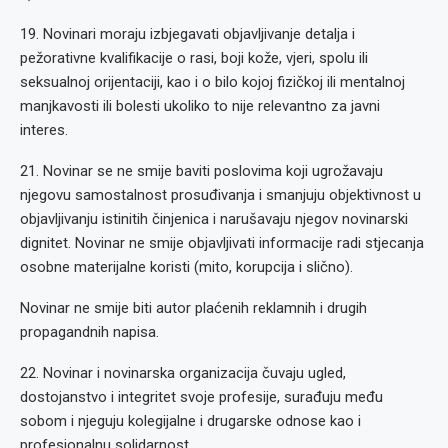
19. Novinari moraju izbjegavati objavljivanje detalja i
pežorativne kvalifikacije o rasi, boji kože, vjeri, spolu ili
seksualnoj orijentaciji, kao i o bilo kojoj fizičkoj ili mentalnoj
manjkavosti ili bolesti ukoliko to nije relevantno za javni
interes.
21. Novinar se ne smije baviti poslovima koji ugrožavaju
njegovu samostalnost prosuđivanja i smanjuju objektivnost u
objavljivanju istinitih činjenica i narušavaju njegov novinarski
dignitet. Novinar ne smije objavljivati informacije radi stjecanja
osobne materijalne koristi (mito, korupcija i slično).
Novinar ne smije biti autor plaćenih reklamnih i drugih
propagandnih napisa.
22. Novinar i novinarska organizacija čuvaju ugled,
dostojanstvo i integritet svoje profesije, surađuju među
sobom i njeguju kolegijalne i drugarske odnose kao i
profesionalnu solidarnost.