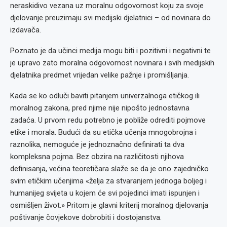
neraskidivo vezana uz moralnu odgovornost koju za svoje
djelovanje preuzimaju svi medijski djelatnici – od novinara do
izdavača.
Poznato je da učinci medija mogu biti i pozitivni i negativni te
je upravo zato moralna odgovornost novinara i svih medijskih
djelatnika predmet vrijedan velike pažnje i promišljanja.
Kada se ko odluči baviti pitanjem univerzalnoga etičkog ili
moralnog zakona, pred njime nije nipošto jednostavna
zadaća. U prvom redu potrebno je pobliže odrediti pojmove
etike i morala. Budući da su etička učenja mnogobrojna i
raznolika, nemoguće je jednoznačno definirati ta dva
kompleksna pojma. Bez obzira na različitosti njihova
definisanja, većina teoretičara slaže se da je ono zajedničko
svim etičkim učenjima «želja za stvaranjem jednoga boljeg i
humanijeg svijeta u kojem će svi pojedinci imati ispunjen i
osmišljen život.» Pritom je glavni kriterij moralnog djelovanja
poštivanje čovjekove dobrobiti i dostojanstva.