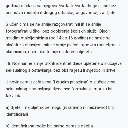
godina) o pitanjima njegova života ili života druge djece bez
prisustva roditelja ili drugog odraslog odgovornog za dijete.
S učenicima se ne smije razgovarati niti ih se smije
fotografirati u školi bez odobrenja školskih službi. Djeci i
mlađim maloljetnicima (od 14 do 16 godina) ne smije se
plaćati za obavijesti niti se smije plaćati njihovim roditeljima ili
skrbnicima, osim ako to nije u interesu djeteta.
18. Novinar ne smije otkriti identitet djece upletene u slučajeve
seksualnog zlostavljanja, bez obzira jesu li svjedoci ili žrtve.
U novinskim izvještajima (i drugim prilozima) o slučajevima
seksualnog zlostavljanja djece sve formulacije moraju biti
takve da:
a) dijete i maloljetnik ne mogu (ni izravno ni neizravno) biti
identificirani
b) identificirana može biti samo odrasla osoba.