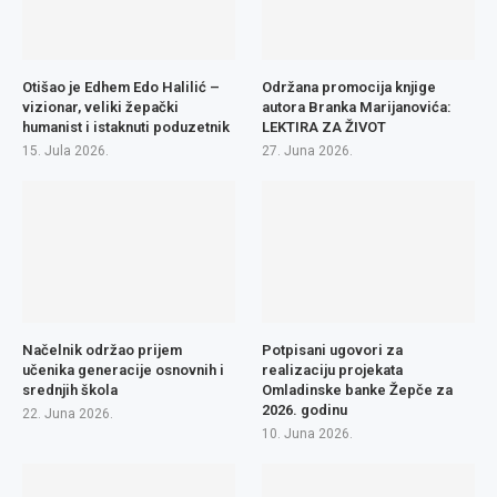
Otišao je Edhem Edo Halilić –
Održana promocija knjige
vizionar, veliki žepački
autora Branka Marijanovića:
humanist i istaknuti poduzetnik
LEKTIRA ZA ŽIVOT
15. Jula 2026.
27. Juna 2026.
Načelnik održao prijem
Potpisani ugovori za
učenika generacije osnovnih i
realizaciju projekata
srednjih škola
Omladinske banke Žepče za
2026. godinu
22. Juna 2026.
10. Juna 2026.