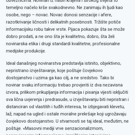
obveznicima. Novinari iz naših krajeva i širokog svijeta to
temeljno načelo krše svakodnevno. Ne zanimaju ih ljudi kao
osobe, nego – novac. Novac donosi senzacije i afere,
razotkrivanje ličnosti i delikatnih posebnosti. Tržište potiče
informacijsku robu takve vrste. Pijaca pokazuje šta se može
dobro prodati, a ne ono šta je kvalitetno, dobro, šta želi
novinarska etika i drugi standardi kvalitetne, profesionalne
medijske produkcije.
Ideal današnjeg novinarstva predstavlja istinito, objektivno,
nepristrano izvještavanje, koje poštuje čovjekovo
dostojanstvo i uzima ga kao cilj, a ne sredstvo. Tako bi
novinar svaku informaciju trebao provjeriti iz dva nezavisna
izvora, prilikom prikupljanja informacija i pisanja vijesti isključiti
sva lična uvjerenja i predrasude, u izvještavanju biti nepristran i
distanciran od vlastitih i tuđih interesa, te izbjegavati klevetu,
laž, napad na ugled i ostale moralne prekršaje koji ugrožavaju
čovjekovo dostojanstvo. U stvarnosti se taj ideal, međutim, ne
poštuje. «Masovni mediji vrve senzacionalizmom,