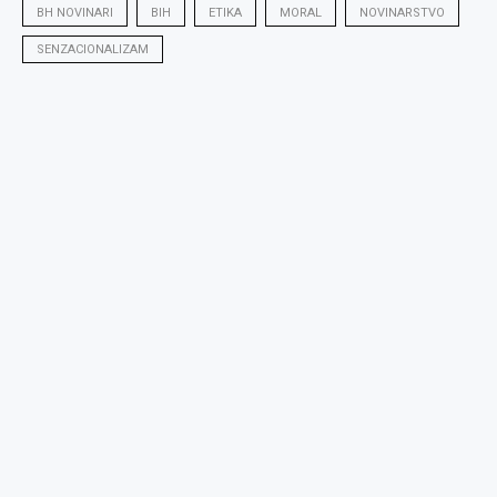
BH NOVINARI
BIH
ETIKA
MORAL
NOVINARSTVO
SENZACIONALIZAM