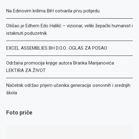
Na Edinovim krilima BiH ostvarila prvu pobjedu
Otišao je Edhem Edo Halilić – vizionar, veliki žepački humanist i
istaknuti poduzetnik
EXCEL ASSEMBLIES BH D.O.O.: OGLAS ZA POSAO
Održana promocija knjige autora Branka Marijanovića:
LEKTIRA ZA ŽIVOT
Načelnik održao prijem učenika generacije osnovnih i srednjih
škola
Foto priče