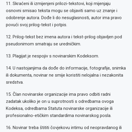
11. Skraćeni ili izmijenjeni prilozi-tekstovi, koji mijenjaju
osnovni smisao teksta mogu se objaviti samo uz znanje i
odobrenje autora. Dođe li do nesuglasnosti, autor ima pravo
povući svoj prilog-tekst i potpis.
12. Prilog-tekst bez imena autora i tekst-prilog objavljen pod
pseudonimom smatraju se uredničkim.
13. Plagijat je nespojiv s novinarskim Kodeksom.
14. U nastojanjima da dođe do informacije, fotografije, snimka
ili dokumenta, novinar ne smije koristiti nelojalna i nezakonita
sredstva.
15. Član novinarske organizacije ima pravo odbiti radni
zadatak ukoliko je on u suprotnosti s odredbama ovoga
Kodeksa, odredbama Statuta novinarske organizacije ili
profesionalno-etičkim standardima novinarskog posla.
16. Novinar treba štititi čovjekovu intimu od neopravdanog ili