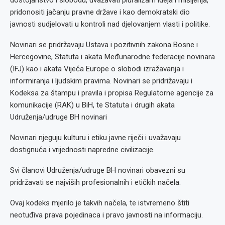
dostojanstvo i slobodu, uvažavati pluralizam ideja i mišljenja,
pridonositi jačanju pravne države i kao demokratski dio
javnosti sudjelovati u kontroli nad djelovanjem vlasti i politike.
Novinari se pridržavaju Ustava i pozitivnih zakona Bosne i
Hercegovine, Statuta i akata Međunarodne federacije novinara
(IFJ) kao i akata Vijeća Europe o slobodi izražavanja i
informiranja i ljudskim pravima. Novinari se pridrižavaju i
Kodeksa za štampu i pravila i propisa Regulatorne agencije za
komunikacije (RAK) u BiH, te Statuta i drugih akata
Udruženja/udruge BH novinari
Novinari njeguju kulturu i etiku javne riječi i uvažavaju
dostignuća i vrijednosti napredne civilizacije.
Svi članovi Udruženja/udruge BH novinari obavezni su
pridržavati se najviših profesionalnih i etičkih načela.
Ovaj kodeks mjerilo je takvih načela, te istvremeno štiti
neotuđiva prava pojedinaca i pravo javnosti na informaciju.