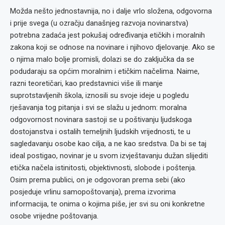
Možda nešto jednostavnija, no i dalje vrlo složena, odgovorna
i prije svega (u ozračju današnjeg razvoja novinarstva)
potrebna zadaća jest pokušaj određivanja etičkih i moralnih
zakona koji se odnose na novinare i njihovo djelovanje. Ako se
o njima malo bolje promisli, dolazi se do zaključka da se
podudaraju sa općim moralnim i etičkim načelima. Naime,
razni teoretičari, kao predstavnici više ili manje
suprotstavljenih škola, iznosili su svoje ideje u pogledu
rješavanja tog pitanja i svi se slažu u jednom: moralna
odgovornost novinara sastoji se u poštivanju ljudskoga
dostojanstva i ostalih temeljnih ljudskih vrijednosti, te u
sagledavanju osobe kao cilja, a ne kao sredstva. Da bi se taj
ideal postigao, novinar je u svom izvještavanju dužan slijediti
etička načela istinitosti, objektivnosti, slobode i poštenja.
Osim prema publici, on je odgovoran prema sebi (ako
posjeduje vrlinu samopoštovanja), prema izvorima
informacija, te onima o kojima piše, jer svi su oni konkretne
osobe vrijedne poštovanja.