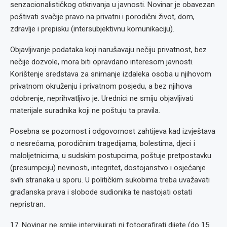
senzacionalističkog otkrivanja u javnosti. Novinar je obavezan
poštivati svačije pravo na privatni i porodični život, dom,
zdravlje i prepisku (intersubjektivnu komunikaciju).
Objavljivanje podataka koji narušavaju nečiju privatnost, bez
nečije dozvole, mora biti opravdano interesom javnosti.
Korištenje sredstava za snimanje izdaleka osoba u njihovom
privatnom okruženju i privatnom posjedu, a bez njihova
odobrenje, neprihvatljivo je. Urednici ne smiju objavljivati
materijale suradnika koji ne poštuju ta pravila.
Posebna se pozornost i odgovornost zahtijeva kad izvještava
o nesrećama, porodičnim tragedijama, bolestima, djeci i
maloljetnicima, u sudskim postupcima, poštuje pretpostavku
(presumpciju) nevinosti, integritet, dostojanstvo i osjećanje
svih stranaka u sporu. U političkim sukobima treba uvažavati
građanska prava i slobode sudionika te nastojati ostati
nepristran.
17. Novinar ne smije intervijuirati ni fotografirati dijete (do 15