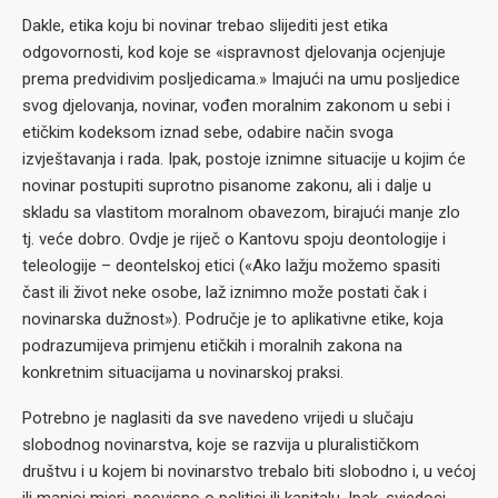
Dakle, etika koju bi novinar trebao slijediti jest etika
odgovornosti, kod koje se «ispravnost djelovanja ocjenjuje
prema predvidivim posljedicama.» Imajući na umu posljedice
svog djelovanja, novinar, vođen moralnim zakonom u sebi i
etičkim kodeksom iznad sebe, odabire način svoga
izvještavanja i rada. Ipak, postoje iznimne situacije u kojim će
novinar postupiti suprotno pisanome zakonu, ali i dalje u
skladu sa vlastitom moralnom obavezom, birajući manje zlo
tj. veće dobro. Ovdje je riječ o Kantovu spoju deontologije i
teleologije – deontelskoj etici («Ako lažju možemo spasiti
čast ili život neke osobe, laž iznimno može postati čak i
novinarska dužnost»). Područje je to aplikativne etike, koja
podrazumijeva primjenu etičkih i moralnih zakona na
konkretnim situacijama u novinarskoj praksi.
Potrebno je naglasiti da sve navedeno vrijedi u slučaju
slobodnog novinarstva, koje se razvija u pluralističkom
društvu i u kojem bi novinarstvo trebalo biti slobodno i, u većoj