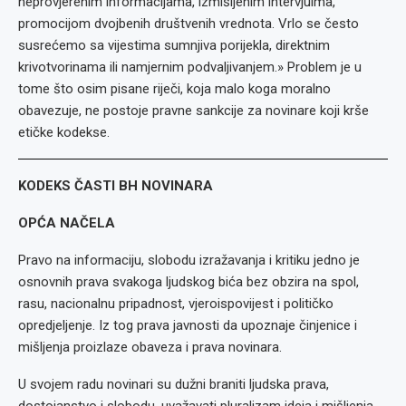
neprovjerenim informacijama, izmišljenim intervjuima,
promocijom dvojbenih društvenih vrednota. Vrlo se često
susrećemo sa vijestima sumnjiva porijekla, direktnim
krivotvorinama ili namjernim podvaljivanjem.» Problem je u
tome što osim pisane riječi, koja malo koga moralno
obavezuje, ne postoje pravne sankcije za novinare koji krše
etičke kodekse.
KODEKS ČASTI BH NOVINARA
OPĆA NAČELA
Pravo na informaciju, slobodu izražavanja i kritiku jedno je
osnovnih prava svakoga ljudskog bića bez obzira na spol,
rasu, nacionalnu pripadnost, vjeroispovijest i političko
opredjeljenje. Iz tog prava javnosti da upoznaje činjenice i
mišljenja proizlaze obaveza i prava novinara.
U svojem radu novinari su dužni braniti ljudska prava,