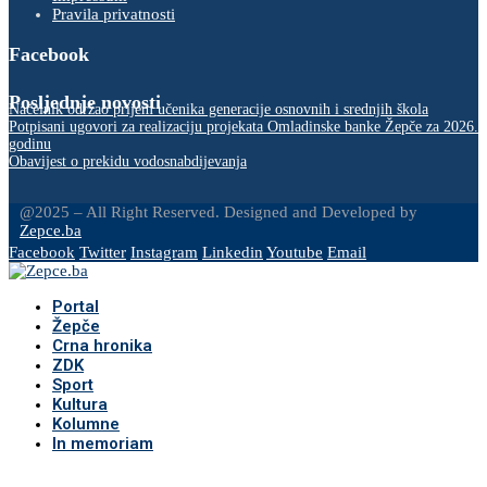
Pravila privatnosti
Facebook
Posljednje novosti
Načelnik održao prijem učenika generacije osnovnih i srednjih škola
Potpisani ugovori za realizaciju projekata Omladinske banke Žepče za 2026.
godinu
Obavijest o prekidu vodosnabdijevanja
@2025 – All Right Reserved. Designed and Developed by
Zepce.ba
Facebook
Twitter
Instagram
Linkedin
Youtube
Email
Portal
Žepče
Crna hronika
ZDK
Sport
Kultura
Kolumne
In memoriam