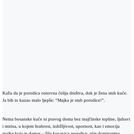
Kažu da je porodica osnovna ćelija društva, dok je žena stub kuće.
Ja bih to kazao malo ljepše: “Majka je stub porodice!”.
Nema bosanske kuće ni pravog doma bez majčinske topline, ljubavi
i mirisa, u kojem hrabrost, izdržljivost, upornost, kao i emocija
majke koja je damar – žila kucavica porodice, nije dominantna.