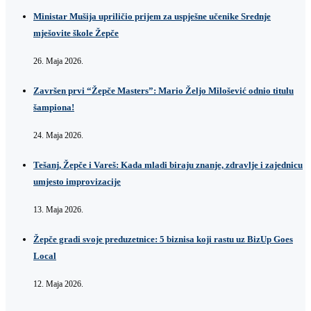
Ministar Mušija upriličio prijem za uspješne učenike Srednje
mješovite škole Žepče
26. Maja 2026.
Završen prvi “Žepče Masters”: Mario Željo Milošević odnio titulu
šampiona!
24. Maja 2026.
Tešanj, Žepče i Vareš: Kada mladi biraju znanje, zdravlje i zajednicu
umjesto improvizacije
13. Maja 2026.
Žepče gradi svoje preduzetnice: 5 biznisa koji rastu uz BizUp Goes
Local
12. Maja 2026.