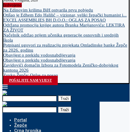
Subota, 8 Augusta, 2026
Izdvojeno
Na Edinovim krilima BiH ostvarila prvu pobjedu
Otišao je Edhem Edo Halilić – vizionar, veliki žepački humanist i...
EXCEL ASSEMBLIES BH D.O.O.: OGLAS ZA POSAO
Održana promocija knjige autora Branka Marijanovića: LEKTIRA
ZA ŽIVOT
Načelnik održao prijem učenika generacije osnovnih i srednjih
škola
Potpisani ugovori za realizaciju projekata Omladinske banke Žepče
za 2026. godinu
Obavijest o prekidu vodosnabdijevanja
Obavijest o prekidu vodosnabdijevanja
Zavidovići domaćin Izbora za Fotomodela Zeničko-dobojskog
kantona 2026
Zovko Žepče: Oglas za posao
POŠALJITE NAM VIJEST
Traži
Traži
Portal
Žepče
Crna hronika