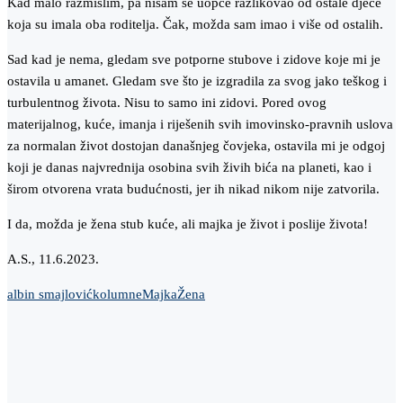
Kad malo razmislim, pa nisam se uopće razlikovao od ostale djece
koja su imala oba roditelja. Čak, možda sam imao i više od ostalih.
Sad kad je nema, gledam sve potporne stubove i zidove koje mi je
ostavila u amanet. Gledam sve što je izgradila za svog jako teškog i
turbulentnog života. Nisu to samo ini zidovi. Pored ovog
materijalnog, kuće, imanja i riješenih svih imovinsko-pravnih uslova
za normalan život dostojan današnjeg čovjeka, ostavila mi je odgoj
koji je danas najvrednija osobina svih živih bića na planeti, kao i
širom otvorena vrata budućnosti, jer ih nikad nikom nije zatvorila.
I da, možda je žena stub kuće, ali majka je život i poslije života!
A.S., 11.6.2023.
albin smajlović
kolumne
Majka
Žena