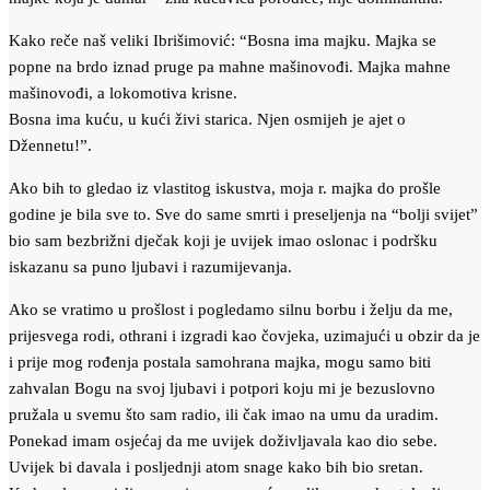
Kako reče naš veliki Ibrišimović: “Bosna ima majku. Majka se
popne na brdo iznad pruge pa mahne mašinovođi. Majka mahne
mašinovođi, a lokomotiva krisne.
Bosna ima kuću, u kući živi starica. Njen osmijeh je ajet o
Džennetu!”.
Ako bih to gledao iz vlastitog iskustva, moja r. majka do prošle
godine je bila sve to. Sve do same smrti i preseljenja na “bolji svijet”
bio sam bezbrižni dječak koji je uvijek imao oslonac i podršku
iskazanu sa puno ljubavi i razumijevanja.
Ako se vratimo u prošlost i pogledamo silnu borbu i želju da me,
prijesvega rodi, othrani i izgradi kao čovjeka, uzimajući u obzir da je
i prije mog rođenja postala samohrana majka, mogu samo biti
zahvalan Bogu na svoj ljubavi i potpori koju mi je bezuslovno
pružala u svemu što sam radio, ili čak imao na umu da uradim.
Ponekad imam osjećaj da me uvijek doživljavala kao dio sebe.
Uvijek bi davala i posljednji atom snage kako bih bio sretan.