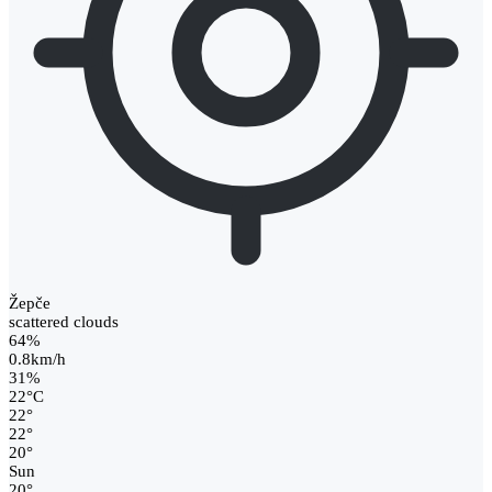
Žepče
scattered clouds
64%
0.8km/h
31%
22
°
C
22
°
22
°
20
°
Sun
20
°