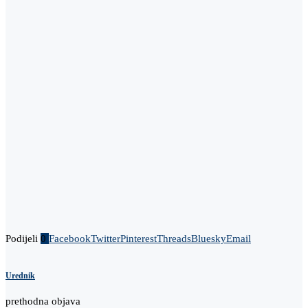
Podijeli
0
Facebook
Twitter
Pinterest
Threads
Bluesky
Email
Urednik
prethodna objava