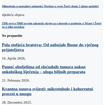
Olimpijada u mentalnoj aritmetici: Dorijan u svoje Žepče donio 2 zlatne medalje!
sljedeća objava
ZDK prvi u FBiH usvojio zakonske okvire za e-dozvole u građenju a Tešanj i Žepče
su u pilot projektu
Ne propustite
Pola stoljeća bratstva: Od nabujale Bosne do vječnog
prijateljstva
16. Aprila 2026.
Pomoć oboljelima od zloćudnih tumora nakon
onkološkog liječenja – uloga biljnih preparata
21. Februara 2026.
Kvantna osnova svijesti: mikrotubule i koherentni
procesi u mozgu
28. Decembra 2025.