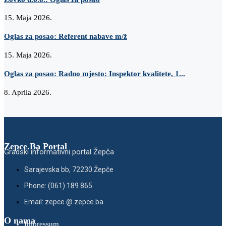
15. Maja 2026.
Oglas za posao: Referent nabave m/ž
15. Maja 2026.
Oglas za posao: Radno mjesto: Inspektor kvalitete, 1...
8. Aprila 2026.
Zepce.Ba Portal
Gradski informativni portal Žepča
Sarajevska bb, 72230 Žepče
Phone: (061) 189 865
Email: zepce @ zepce.ba
O nama
Impressum