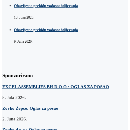
Obavijest o prekidu vodosnabdijevanja
10. Juna 2026.
Obavijest o prekidu vodosnabdijevanja
9. Juna 2026.
Sponzorirano
EXCEL ASSEMBLIES BH D.O.O.: OGLAS ZA POSAO
8. Jula 2026.
Zovko Žepče: Oglas za posao
2. Juna 2026.
Zovko d.o.o.: Oglas za posao