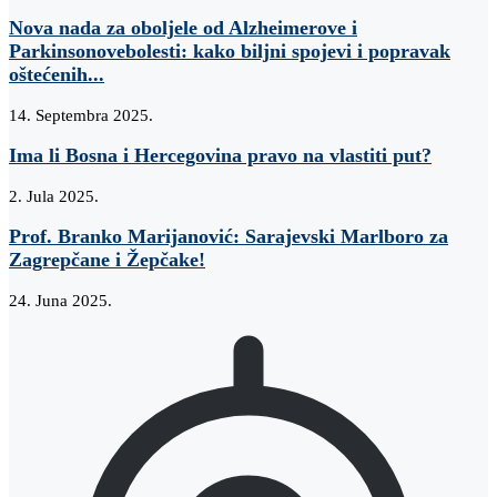
Nova nada za oboljele od Alzheimerove i
Parkinsonovebolesti: kako biljni spojevi i popravak
oštećenih...
14. Septembra 2025.
Ima li Bosna i Hercegovina pravo na vlastiti put?
2. Jula 2025.
Prof. Branko Marijanović: Sarajevski Marlboro za
Zagrepčane i Žepčake!
24. Juna 2025.