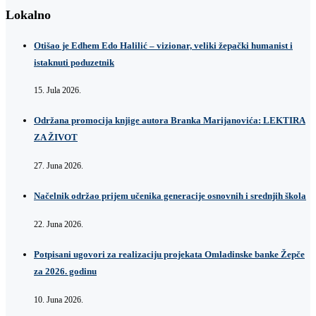
Lokalno
Otišao je Edhem Edo Halilić – vizionar, veliki žepački humanist i
istaknuti poduzetnik
15. Jula 2026.
Održana promocija knjige autora Branka Marijanovića: LEKTIRA
ZA ŽIVOT
27. Juna 2026.
Načelnik održao prijem učenika generacije osnovnih i srednjih škola
22. Juna 2026.
Potpisani ugovori za realizaciju projekata Omladinske banke Žepče
za 2026. godinu
10. Juna 2026.