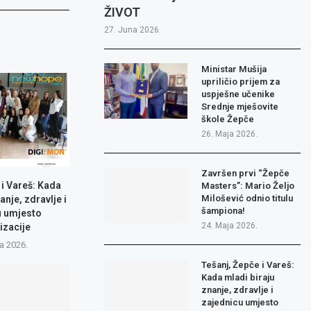
ŽIVOT
27. Juna 2026.
Ministar Mušija
upriličio prijem za
uspješne učenike
Srednje mješovite
škole Žepče
26. Maja 2026.
Završen prvi “Žepče
 i Vareš: Kada
Masters”: Mario Željo
Milošević odnio titulu
anje, zdravlje i
šampiona!
u umjesto
24. Maja 2026.
izacije
a 2026.
Tešanj, Žepče i Vareš:
Kada mladi biraju
znanje, zdravlje i
zajednicu umjesto