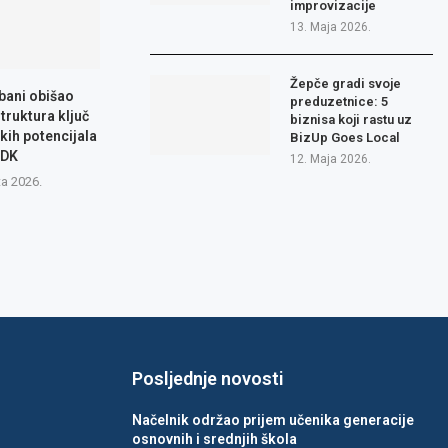
improvizacije
13. Maja 2026.
Žepče gradi svoje
bani obišao
preduzetnice: 5
truktura ključ
biznisa koji rastu uz
čkih potencijala
BizUp Goes Local
ZDK
12. Maja 2026.
ta 2026.
Posljednje novosti
Načelnik održao prijem učenika generacije
osnovnih i srednjih škola