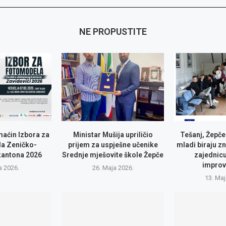
NE PROPUSTITE
maćin Izbora za
Ministar Mušija upriličio
Tešanj, Žepče
a Zeničko-
prijem za uspješne učenike
mladi biraju zn
kantona 2026
Srednje mješovite škole Žepče
zajednic
improv
a 2026.
26. Maja 2026.
13. Maj