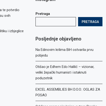
a te potvrdio
Pretraga
su svih
PRETRAGA
tiku i izbjeglice
Posljednje objavljeno
Na Edinovim krilima BiH ostvarila prvu
pobjedu
Otišao je Edhem Edo Halilić – vizionar,
veliki žepački humanist i istaknuti
poduzetnik
EXCEL ASSEMBLIES BH D.O.O.: OGLAS ZA
POSAO