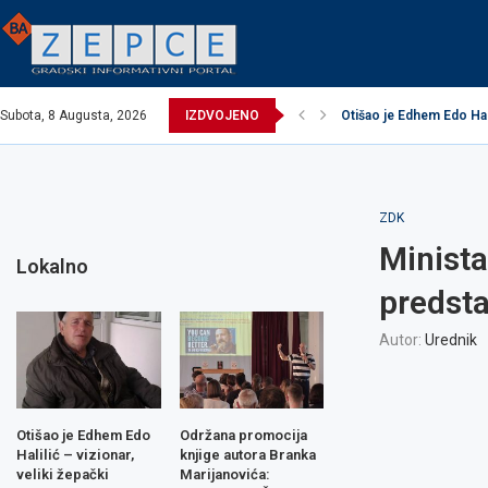
Subota, 8 Augusta, 2026
IZDVOJENO
Otišao je Edhem Edo Halil
EXCEL ASSEMBLIES BH
Održana promocija knji
Načelnik održao prijem 
Potpisani ugovori za re
Obavijest o prekidu vo
Obavijest o prekidu vo
Zavidovići domaćin Iz
Zovko Žepče: Oglas za
ZDK
Minista
Lokalno
predsta
Autor:
Urednik
Otišao je Edhem Edo
Održana promocija
Halilić – vizionar,
knjige autora Branka
veliki žepački
Marijanovića: