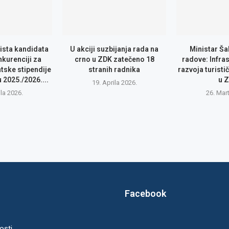
lista kandidata
U akciji suzbijanja rada na
Ministar Ša
nkurenciji za
crno u ZDK zatečeno 18
radove: Infras
tske stipendije
stranih radnika
razvoja turisti
2025./2026....
u 
19. Aprila 2026.
ila 2026.
26. Mar
Facebook
osti