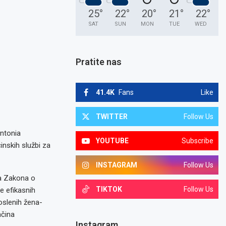
25
°
22
°
20
°
21
°
22
°
SAT
SUN
MON
TUE
WED
Pratite nas
41.4K
Fans
Like
TWITTER
Follow Us
Antonia
YOUTUBE
Subscribe
inskih službi za
INSTAGRAM
Follow Us
a Zakona o
TIKTOK
Follow Us
je efikasnih
oslenih žena-
ačina
Instagram