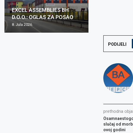
Oglas za posa
EXCEL ASSEMBLIES BH
Zovko Žepče: O
Zovko d.o.o.: O
Oglas za posao
mjesto: Inspekt
D.O.O.: OGLAS ZA POSAO
posao
posao
nabave m/ž
1...
8. Jula 2026.
2. Juna 2026.
15. Maja 2026.
15. Maja 2026.
8. Aprila 2026.
PODIJELI
prethodna obja
Osamnaestogodi
slučaj od morbi
ovoj godini