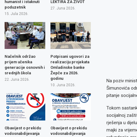
humanist i istaknuti
LEKTIRA ZA ŽIVOT
poduzetnik
27. Juna 2026.
15. Jula 2026.
Načelnik održao
Potpisani ugovori za
prijem učenika
realizaciju projekata
generacije osnovnih i
Omladinske banke
srednjih škola
Žepče za 2026.
godinu
22. Juna 2026.
Na poziv minist
10. Juna 2026.
Šimunovića održ
pitanje socijal
Tokom sastank
socijalnoj zašti
rješenja u dije
Obavijest o prekidu
Obavijest o prekidu
majki za vrije
vodosnabdijevanja
vodosnabdijevanja