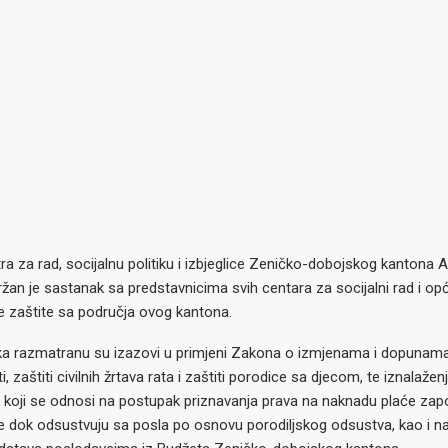
ra za rad, socijalnu politiku i izbjeglice Zeničko-dobojskog kantona 
an je sastanak sa predstavnicima svih centara za socijalni rad i opć
ne zaštite sa područja ovog kantona.
a razmatranu su izazovi u primjeni Zakona o izmjenama i dopunam
ti, zaštiti civilnih žrtava rata i zaštiti porodice sa djecom, te iznalažen
lu koji se odnosi na postupak priznavanja prava na naknadu plaće zap
me dok odsustvuju sa posla po osnovu porodiljskog odsustva, kao i n