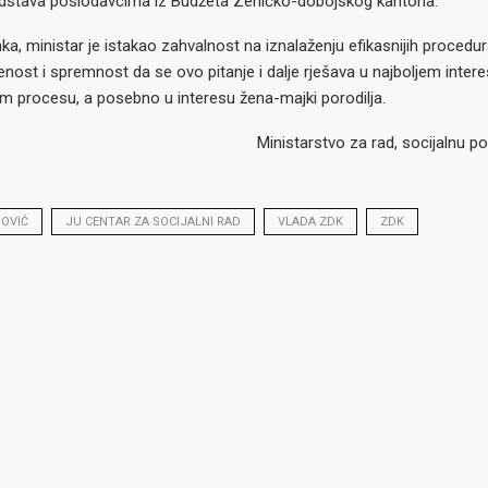
edstava poslodavcima iz Budžeta Zeničko-dobojskog kantona.
ka, ministar je istakao zahvalnost na iznalaženju efikasnijih procedur
jenost i spremnost da se ovo pitanje i dalje rješava u najboljem intere
m procesu, a posebno u interesu žena-majki porodilja.
Ministarstvo za rad, socijalnu poli
OVIĆ
JU CENTAR ZA SOCIJALNI RAD
VLADA ZDK
ZDK