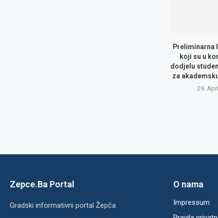
Preliminarna 
koji su u ko
dodjelu studen
za akademsku 
29. Apr
Zepce.Ba Portal
O nama
Impressum
Gradski informativni portal Žepča
Pravila privatn