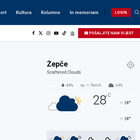
ort
Kultura
Kolumne
In memoriam
LOGIN
POŠALJITE NAM VIJEST
Žepče
Scattered Clouds
44%
1.7km/h
34%
C
28
°
°
28
°
28