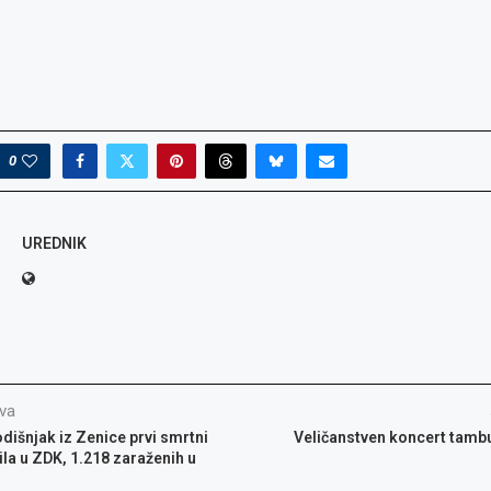
o: Radno
glas za
glas za
: Referent
or kvalitete,
0
UREDNIK
va
šnjak iz Zenice prvi smrtni
Veličanstven koncert tamb
la u ZDK, 1.218 zaraženih u