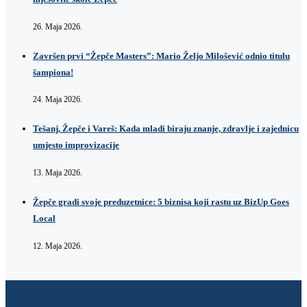
26. Maja 2026.
Završen prvi “Žepče Masters”: Mario Željo Milošević odnio titulu
šampiona!
24. Maja 2026.
Tešanj, Žepče i Vareš: Kada mladi biraju znanje, zdravlje i zajednicu
umjesto improvizacije
13. Maja 2026.
Žepče gradi svoje preduzetnice: 5 biznisa koji rastu uz BizUp Goes
Local
12. Maja 2026.