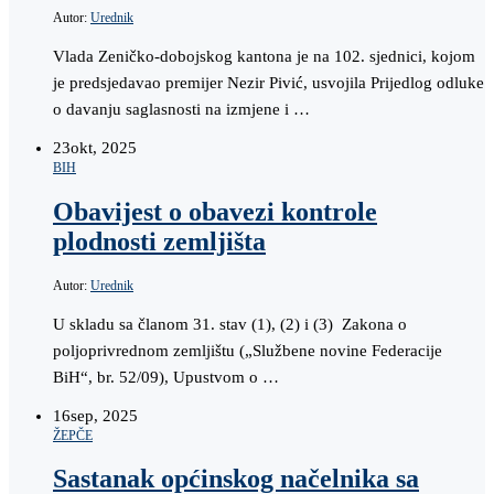
Autor:
Urednik
Vlada Zeničko-dobojskog kantona je na 102. sjednici, kojom
je predsjedavao premijer Nezir Pivić, usvojila Prijedlog odluke
o davanju saglasnosti na izmjene i …
23
okt, 2025
BIH
Obavijest o obavezi kontrole
plodnosti zemljišta
Autor:
Urednik
U skladu sa članom 31. stav (1), (2) i (3) Zakona o
poljoprivrednom zemljištu („Službene novine Federacije
BiH“, br. 52/09), Upustvom o …
16
sep, 2025
ŽEPČE
Sastanak općinskog načelnika sa