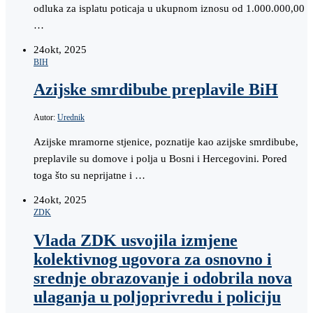
odluka za isplatu poticaja u ukupnom iznosu od 1.000.000,00
…
24
okt, 2025
BIH
Azijske smrdibube preplavile BiH
Autor:
Urednik
Azijske mramorne stjenice, poznatije kao azijske smrdibube,
preplavile su domove i polja u Bosni i Hercegovini. Pored
toga što su neprijatne i …
24
okt, 2025
ZDK
Vlada ZDK usvojila izmjene
kolektivnog ugovora za osnovno i
srednje obrazovanje i odobrila nova
ulaganja u poljoprivredu i policiju