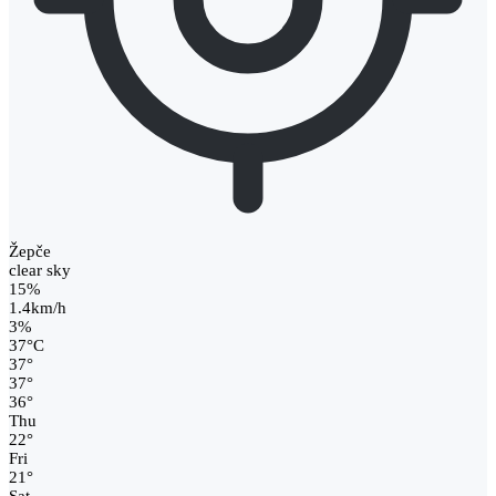
Žepče
clear sky
15%
1.4km/h
3%
37
°
C
37
°
37
°
36
°
Thu
22
°
Fri
21
°
Sat