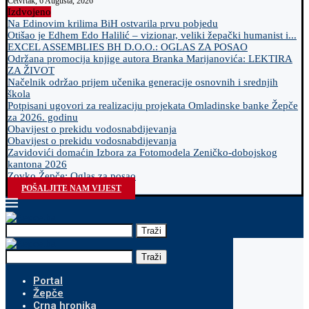
Četvrtak, 6 Augusta, 2026
Izdvojeno
Na Edinovim krilima BiH ostvarila prvu pobjedu
Otišao je Edhem Edo Halilić – vizionar, veliki žepački humanist i...
EXCEL ASSEMBLIES BH D.O.O.: OGLAS ZA POSAO
Održana promocija knjige autora Branka Marijanovića: LEKTIRA
ZA ŽIVOT
Načelnik održao prijem učenika generacije osnovnih i srednjih
škola
Potpisani ugovori za realizaciju projekata Omladinske banke Žepče
za 2026. godinu
Obavijest o prekidu vodosnabdijevanja
Obavijest o prekidu vodosnabdijevanja
Zavidovići domaćin Izbora za Fotomodela Zeničko-dobojskog
kantona 2026
Zovko Žepče: Oglas za posao
POŠALJITE NAM VIJEST
Traži
Traži
Portal
Žepče
Crna hronika