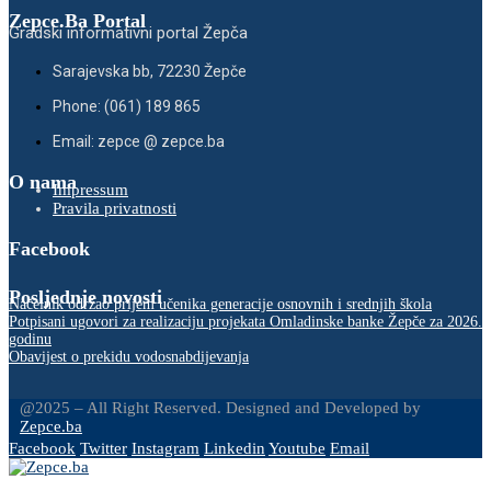
Zepce.Ba Portal
Gradski informativni portal Žepča
Sarajevska bb, 72230 Žepče
Phone: (061) 189 865
Email: zepce @ zepce.ba
O nama
Impressum
Pravila privatnosti
Facebook
Posljednje novosti
Načelnik održao prijem učenika generacije osnovnih i srednjih škola
Potpisani ugovori za realizaciju projekata Omladinske banke Žepče za 2026.
godinu
Obavijest o prekidu vodosnabdijevanja
@2025 – All Right Reserved. Designed and Developed by
Zepce.ba
Facebook
Twitter
Instagram
Linkedin
Youtube
Email