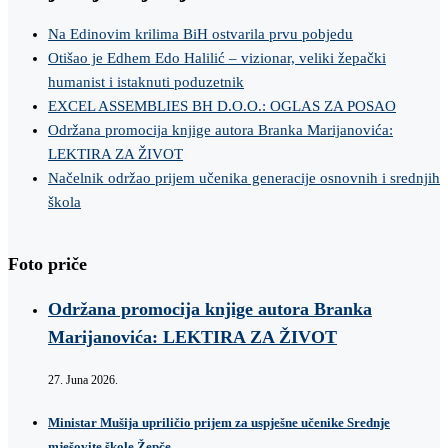
Na Edinovim krilima BiH ostvarila prvu pobjedu
Otišao je Edhem Edo Halilić – vizionar, veliki žepački
humanist i istaknuti poduzetnik
EXCEL ASSEMBLIES BH D.O.O.: OGLAS ZA POSAO
Održana promocija knjige autora Branka Marijanovića:
LEKTIRA ZA ŽIVOT
Načelnik održao prijem učenika generacije osnovnih i srednjih
škola
Foto priče
Održana promocija knjige autora Branka
Marijanovića: LEKTIRA ZA ŽIVOT
27. Juna 2026.
Ministar Mušija upriličio prijem za uspješne učenike Srednje
mješovite škole Žepče