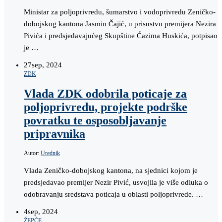
Ministar za poljoprivredu, šumarstvo i vodoprivredu Zeničko-
dobojskog kantona Jasmin Čajić, u prisustvu premijera Nezira
Pivića i predsjedavajućeg Skupštine Ćazima Huskića, potpisao
je …
27
sep, 2024
ZDK
Vlada ZDK odobrila poticaje za
poljoprivredu, projekte podrške
povratku te osposobljavanje
pripravnika
Autor:
Urednik
Vlada Zeničko-dobojskog kantona, na sjednici kojom je
predsjedavao premijer Nezir Pivić, usvojila je više odluka o
odobravanju sredstava poticaja u oblasti poljoprivrede. …
4
sep, 2024
ŽEPČE