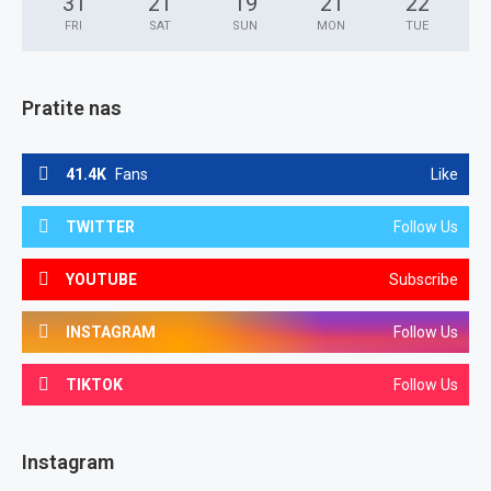
31
°
21
°
19
°
21
°
22
°
FRI
SAT
SUN
MON
TUE
Pratite nas
41.4K
Fans
Like
TWITTER
Follow Us
YOUTUBE
Subscribe
INSTAGRAM
Follow Us
TIKTOK
Follow Us
Instagram