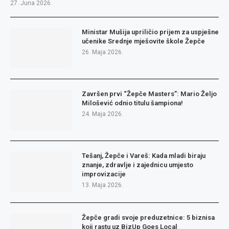
27. Juna 2026.
Ministar Mušija upriličio prijem za uspješne
učenike Srednje mješovite škole Žepče
26. Maja 2026.
Završen prvi “Žepče Masters”: Mario Željo
Milošević odnio titulu šampiona!
24. Maja 2026.
Tešanj, Žepče i Vareš: Kada mladi biraju
znanje, zdravlje i zajednicu umjesto
improvizacije
13. Maja 2026.
Žepče gradi svoje preduzetnice: 5 biznisa
koji rastu uz BizUp Goes Local