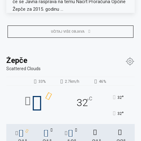
će se Javna rasprava na temu Nacrt Proračuna Općine
Žepče za 2015. godinu …
UČITAJ VIŠE OBJAVA
Žepče
Scattered Clouds
33%
2.7km/h
46%
°
32
C
32
°
°
32