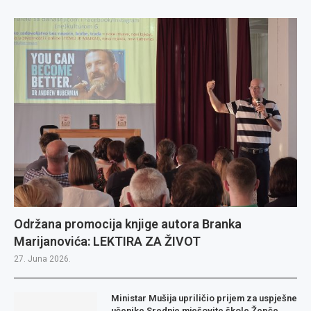
Održana promocija knjige autora Branka
Marijanovića: LEKTIRA ZA ŽIVOT
27. Juna 2026.
Ministar Mušija upriličio prijem za uspješne
učenike Srednje mješovite škole Žepče