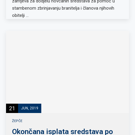
zahtjeva za dodjelu novčanih sredstava za pomoć u
stambenom zbrinjavanju branitelja i članova njihovih
obitelji …
21
JUN, 2019
ŽEPČE
Okončana isplata sredstava po