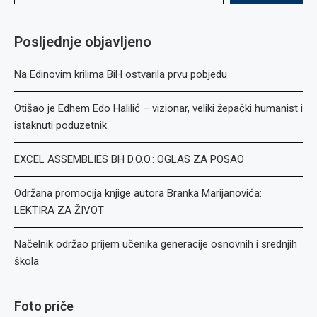
Posljednje objavljeno
Na Edinovim krilima BiH ostvarila prvu pobjedu
Otišao je Edhem Edo Halilić – vizionar, veliki žepački humanist i
istaknuti poduzetnik
EXCEL ASSEMBLIES BH D.O.O.: OGLAS ZA POSAO
Održana promocija knjige autora Branka Marijanovića:
LEKTIRA ZA ŽIVOT
Načelnik održao prijem učenika generacije osnovnih i srednjih
škola
Foto priče