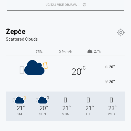
UČITAJ VIŠE OBJAVA
Žepče
Scattered Clouds
27%
75%
0.9km/h
°
20
C
20
°
°
20
21
°
20
°
21
°
21
°
23
°
SAT
SUN
MON
TUE
WED