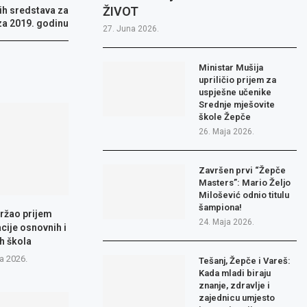
ŽIVOT
ih sredstava za
a 2019. godinu
27. Juna 2026.
Ministar Mušija
upriličio prijem za
uspješne učenike
Srednje mješovite
škole Žepče
26. Maja 2026.
Završen prvi “Žepče
Masters”: Mario Željo
Milošević odnio titulu
šampiona!
ržao prijem
24. Maja 2026.
cije osnovnih i
h škola
a 2026.
Tešanj, Žepče i Vareš:
Kada mladi biraju
znanje, zdravlje i
zajednicu umjesto