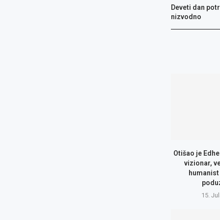
Deveti dan pot
nizvodno
Otišao je Edhe
vizionar, v
humanist 
podu
15. Ju