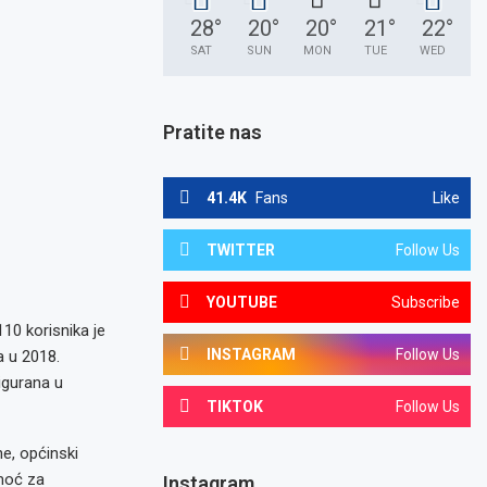
28
°
20
°
20
°
21
°
22
°
SAT
SUN
MON
TUE
WED
Pratite nas
41.4K
Fans
Like
TWITTER
Follow Us
YOUTUBE
Subscribe
10 korisnika je
INSTAGRAM
Follow Us
a u 2018.
igurana u
TIKTOK
Follow Us
ne, općinski
omoć za
Instagram