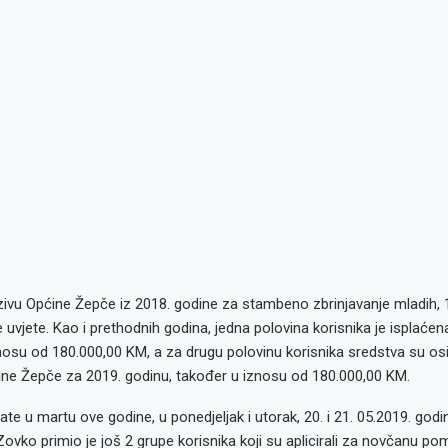
vu Općine Žepče iz 2018. godine za stambeno zbrinjavanje mladih, 1
e uvjete. Kao i prethodnih godina, jedna polovina korisnika je isplaćen
iznosu od 180.000,00 KM, a za drugu polovinu korisnika sredstva su os
ne Žepče za 2019. godinu, također u iznosu od 180.000,00 KM.
ate u martu ove godine, u ponedjeljak i utorak, 20. i 21. 05.2019. godi
ovko primio je još 2 grupe korisnika koji su aplicirali za novčanu p