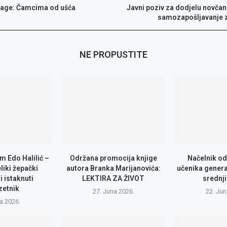
rage: Čamcima od ušća
Javni poziv za dodjelu novčan
samozapošljavanje z
NE PROPUSTITE
m Edo Halilić –
Održana promocija knjige
Načelnik od
eliki žepački
autora Branka Marijanovića:
učenika genera
i istaknuti
LEKTIRA ZA ŽIVOT
srednji
zetnik
27. Juna 2026.
22. Jun
la 2026.