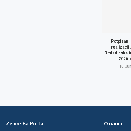
Potpisani
realizacij
Omladinske b
2026.
10. Ju
Zepce.Ba Portal
O nama