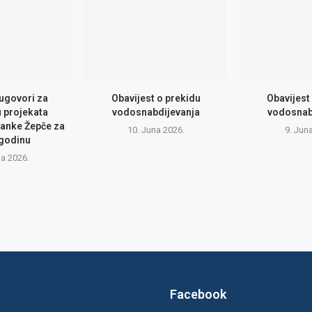
 ugovori za
Obavijest o prekidu
Obavijest
u projekata
vodosnabdijevanja
vodosnab
anke Žepče za
10. Juna 2026.
9. Jun
 godinu
na 2026.
Facebook