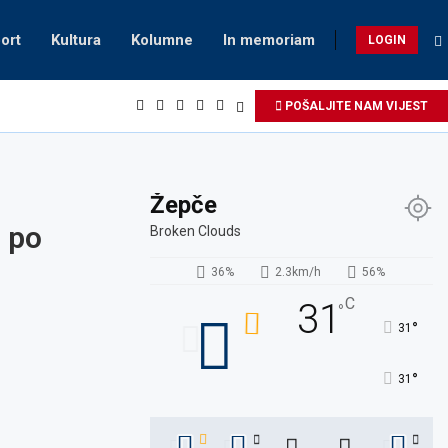
ort
Kultura
Kolumne
In memoriam
LOGIN
POŠALJITE NAM VIJEST
Žepče
a po
Broken Clouds
36%
2.3km/h
56%
C
31
°
°
31
°
31