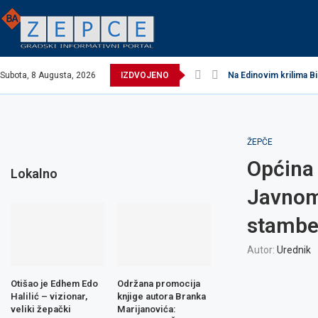
Subota, 8 Augusta, 2026
IZDVOJENO
Na Edinovim krilima Bi
ŽEPČE
Općina 
Lokalno
Javnom
stamben
Autor:
Urednik
Otišao je Edhem Edo
Održana promocija
Halilić – vizionar,
knjige autora Branka
veliki žepački
Marijanovića: