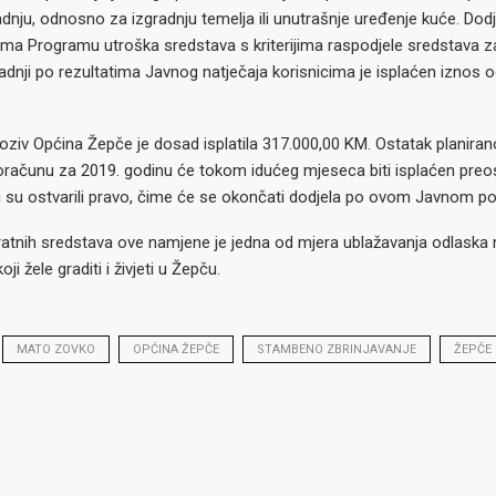
nju, odnosno za izgradnju temelja ili unutrašnje uređenje kuće. Dod
ema Programu utroška sredstava s kriterijima raspodjele sredstava 
dnji po rezultatima Javnog natječaja korisnicima je isplaćen iznos o
oziv Općina Žepče je dosad isplatila 317.000,00 KM. Ostatak planira
oračunu za 2019. godinu će tokom idućeg mjeseca biti isplaćen preo
i su ostvarili pravo, čime će se okončati dodjela po ovom Javnom po
atnih sredstava ove namjene je jedna od mjera ublažavanja odlaska m
 žele graditi i živjeti u Žepču.
MATO ZOVKO
OPĆINA ŽEPČE
STAMBENO ZBRINJAVANJE
ŽEPČE