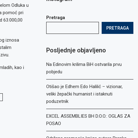
jelom Odluka u
za pomoć pri
Pretraga
d 63.000,00
PRETRAGA
nog iznosa
stalim
Posljednje objavljeno
zivu.
Na Edinovim krilima BiH ostvarila prvu
ladih, kao i
pobjedu
Otišao je Edhem Edo Halilić – vizionar,
veliki žepački humanist i istaknuti
poduzetnik
EXCEL ASSEMBLIES BH D.O.O.: OGLAS ZA
POSAO