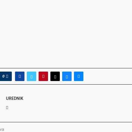
0
UREDNIK
va