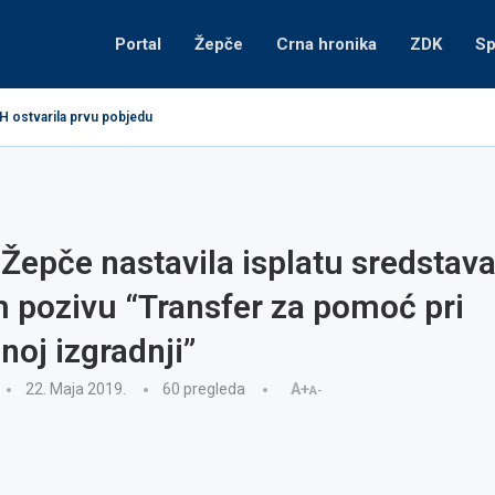
Portal
Žepče
Crna hronika
ZDK
Sp
H ostvarila prvu pobjedu
Žepče nastavila isplatu sredstav
 pozivu “Transfer za pomoć pri
oj izgradnji”
22. Maja 2019.
60
pregleda
A+
A-