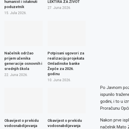
humanist i istaknuti
LEKTIRA ZA ŽIVOT
poduzetnik
27. Juna 2026.
15. Jula 2026.
Načelnik održao
Potpisani ugovori za
prijem učenika
realizaciju projekata
generacije osnovnih i
Omladinske banke
srednjih škola
Žepče za 2026.
godinu
22. Juna 2026.
10. Juna 2026.
Po Javnom pozi
ispunilo tražen
godini, i to u 
Proračunu Opći
Nakon prve ispl
Obavijest o prekidu
Obavijest o prekidu
vodosnabdijevanja
vodosnabdijevanja
načelnik Mato Z