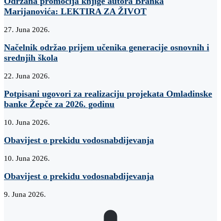
Održana promocija knjige autora Branka
Marijanovića: LEKTIRA ZA ŽIVOT
27. Juna 2026.
Načelnik održao prijem učenika generacije osnovnih i
srednjih škola
22. Juna 2026.
Potpisani ugovori za realizaciju projekata Omladinske
banke Žepče za 2026. godinu
10. Juna 2026.
Obavijest o prekidu vodosnabdijevanja
10. Juna 2026.
Obavijest o prekidu vodosnabdijevanja
9. Juna 2026.