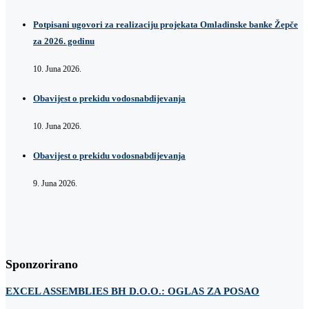
Potpisani ugovori za realizaciju projekata Omladinske banke Žepče
za 2026. godinu
10. Juna 2026.
Obavijest o prekidu vodosnabdijevanja
10. Juna 2026.
Obavijest o prekidu vodosnabdijevanja
9. Juna 2026.
Sponzorirano
EXCEL ASSEMBLIES BH D.O.O.: OGLAS ZA POSAO