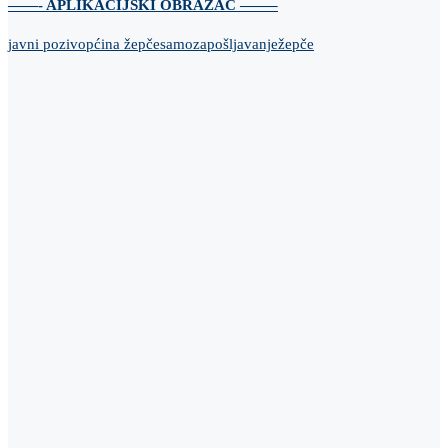
——- APLIKACIJSKI OBRAZAC ——–
javni poziv
općina žepče
samozapošljavanje
žepče