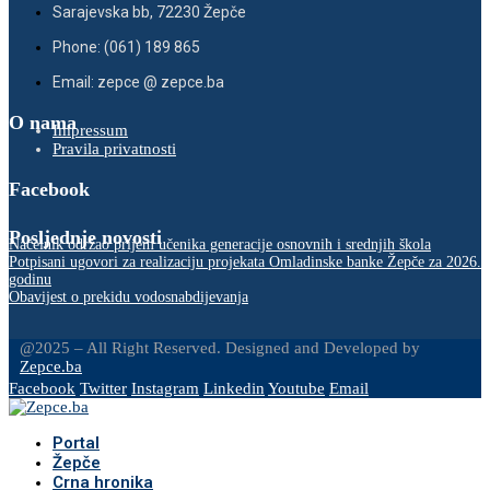
Sarajevska bb, 72230 Žepče
Phone: (061) 189 865
Email: zepce @ zepce.ba
O nama
Impressum
Pravila privatnosti
Facebook
Posljednje novosti
Načelnik održao prijem učenika generacije osnovnih i srednjih škola
Potpisani ugovori za realizaciju projekata Omladinske banke Žepče za 2026.
godinu
Obavijest o prekidu vodosnabdijevanja
@2025 – All Right Reserved. Designed and Developed by
Zepce.ba
Facebook
Twitter
Instagram
Linkedin
Youtube
Email
Portal
Žepče
Crna hronika