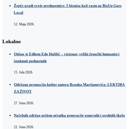
Žepče gradi svoje preduzetnice: 5 biznisa koji rastu uz BizUp Goes
Local
12. Maja 2026.
Lokalno
Otišao je Edhem Edo Halilić – vizionar, veliki žepački humanist i
istaknuti poduzetnik
15. Jula 2026.
Održana promocija knjige autora Branka Marijanovića: LEKTIRA
ZA ŽIVOT
27. Juna 2026.
Načelnik održao prijem učenika generacije osnovnih i srednjih škola
22. Juna 2026.