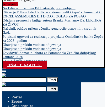
Ponedjeljak, 10 Augusta, 2026
Izdvojeno
Na Edinovim krilima BiH ostvarila prvu pobjedu
Otišao je Edhem Edo Halilić – vizionar, veliki žepački humanist i...
EXCEL ASSEMBLIES BH D.O.O.: OGLAS ZA POSAO
Održana promocija knjige autora Branka Marijanovića: LEKTIRA
ZA ŽIVOT
Načelnik održao prijem učenika generacije osnovnih i srednjih
škola
Potpisani ugovori za realizaciju projekata Omladinske banke Žepče
za 2026. godinu
Obavijest o prekidu vodosnabdijevanja
Obavijest o prekidu vodosnabdijevanja
Zavidovići domaćin Izbora za Fotomodela Zeničko-dobojskog
kantona 2026
Zovko Žepče: Oglas za posao
POŠALJITE NAM VIJEST
Traži
Traži
Portal
Žepče
Crna hronika