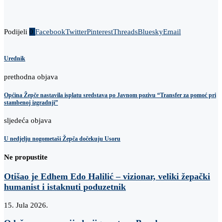
Podijeli
0
Facebook
Twitter
Pinterest
Threads
Bluesky
Email
Urednik
prethodna objava
Općina Žepče nastavila isplatu sredstava po Javnom pozivu “Transfer za pomoć pri
stambenoj izgradnji”
sljedeća objava
U nedjelju nogometaši Žepča dočekuju Usoru
Ne propustite
Otišao je Edhem Edo Halilić – vizionar, veliki žepački
humanist i istaknuti poduzetnik
15. Jula 2026.