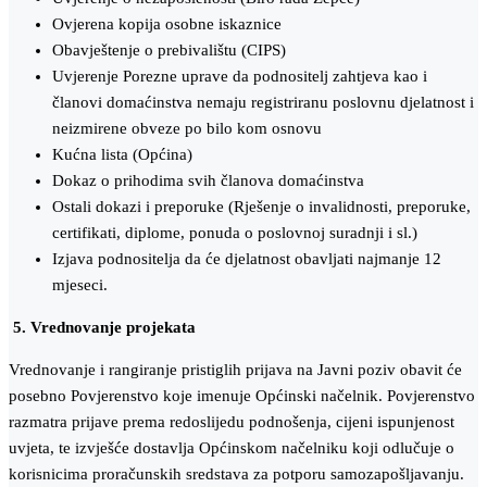
Ovjerena kopija osobne iskaznice
Obavještenje o prebivalištu (CIPS)
Uvjerenje Porezne uprave da podnositelj zahtjeva kao i
članovi domaćinstva nemaju registriranu poslovnu djelatnost i
neizmirene obveze po bilo kom osnovu
Kućna lista (Općina)
Dokaz o prihodima svih članova domaćinstva
Ostali dokazi i preporuke (Rješenje o invalidnosti, preporuke,
certifikati, diplome, ponuda o poslovnoj suradnji i sl.)
Izjava podnositelja da će djelatnost obavljati najmanje 12
mjeseci.
5. Vrednovanje projekata
Vrednovanje i rangiranje pristiglih prijava na Javni poziv obavit će
posebno Povjerenstvo koje imenuje Općinski načelnik. Povjerenstvo
razmatra prijave prema redoslijedu podnošenja, cijeni ispunjenost
uvjeta, te izvješće dostavlja Općinskom načelniku koji odlučuje o
korisnicima proračunskih sredstava za potporu samozapošljavanju.