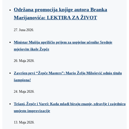
Održana promocija knjige autora Branka
Marijanovića: LEKTIRA ZA ŽIVOT
27. Juna 2026.
Ministar Mušija upriličio prijem za uspješne učenike Srednje
mješovite škole Žepče
26. Maja 2026.
Završen prvi “Žepče Masters”: Mario Željo Milošević odnio titulu
šampiona!
24. Maja 2026.
Tešanj, Žepče i Vareš: Kada mladi biraju znanje, zdravlje i zajednicu
umjesto improvizacije
13. Maja 2026.