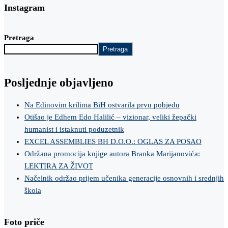
Instagram
Pretraga
Pretraga
Posljednje objavljeno
Na Edinovim krilima BiH ostvarila prvu pobjedu
Otišao je Edhem Edo Halilić – vizionar, veliki žepački
humanist i istaknuti poduzetnik
EXCEL ASSEMBLIES BH D.O.O.: OGLAS ZA POSAO
Održana promocija knjige autora Branka Marijanovića:
LEKTIRA ZA ŽIVOT
Načelnik održao prijem učenika generacije osnovnih i srednjih
škola
Foto priče