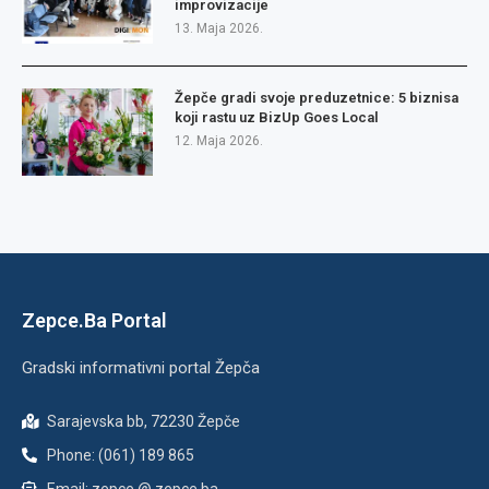
improvizacije
13. Maja 2026.
Žepče gradi svoje preduzetnice: 5 biznisa
koji rastu uz BizUp Goes Local
12. Maja 2026.
Zepce.Ba Portal
Gradski informativni portal Žepča
Sarajevska bb, 72230 Žepče
Phone: (061) 189 865