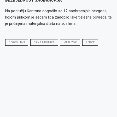
BEZBJEDNOST SAOBRAĆAJA
Na području Kantona dogodilo se 12 saobraćajnih nezgoda,
kojom prilikom je sedam lica zadobilo lake tjelesne povrede, te
je pričinjena materijalna šteta na vozilima.
BEGOV HAN
CRNA HRONIKA
MUP ZDK
ŽEPČE