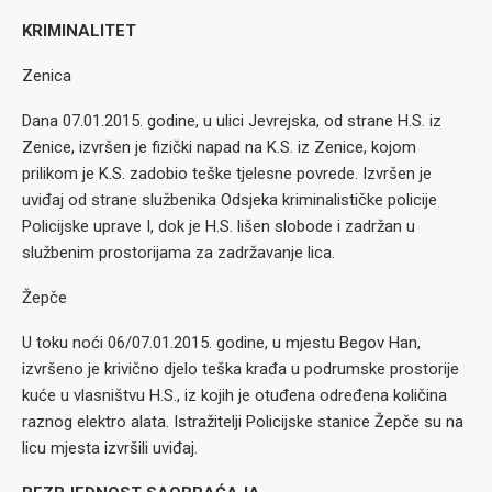
KRIMINALITET
Zenica
Dana 07.01.2015. godine, u ulici Jevrejska, od strane H.S. iz
Zenice, izvršen je fizički napad na K.S. iz Zenice, kojom
prilikom je K.S. zadobio teške tjelesne povrede. Izvršen je
uviđaj od strane službenika Odsjeka kriminalističke policije
Policijske uprave I, dok je H.S. lišen slobode i zadržan u
službenim prostorijama za zadržavanje lica.
Žepče
U toku noći 06/07.01.2015. godine, u mjestu Begov Han,
izvršeno je krivično djelo teška krađa u podrumske prostorije
kuće u vlasništvu H.S., iz kojih je otuđena određena količina
raznog elektro alata. Istražitelji Policijske stanice Žepče su na
licu mjesta izvršili uviđaj.