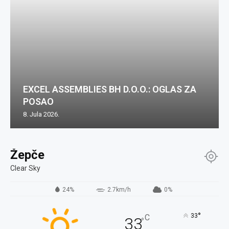
EXCEL ASSEMBLIES BH D.O.O.: OGLAS ZA
POSAO
8. Jula 2026.
Žepče
Clear Sky
24%
2.7km/h
0%
°
33
C
33
°