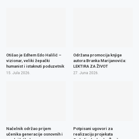
Otišao je Edhem Edo Halilić –
Održana promocija knjige
vizionar, veliki žepački
autora Branka Marijanovića:
humanist i istaknuti poduzetnik
LEKTIRA ZA ŽIVOT
15. Jula 2026.
27. Juna 2026.
Načelnik održao prijem
Potpisani ugovori za
učenika generacije osnovnih i
realizaciju projekata