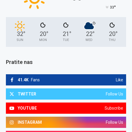
°
33
32
°
20
°
21
°
22
°
20
°
SUN
MON
TUE
WED
THU
Pratite nas
41.4K
Fans
Like
TWITTER
Follow Us
YOUTUBE
Subscribe
INSTAGRAM
Follow Us