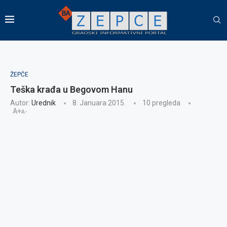
ŽEPČE
Teška krađa u Begovom Hanu
Autor:
Urednik
8. Januara 2015.
10
pregleda
A+
A-