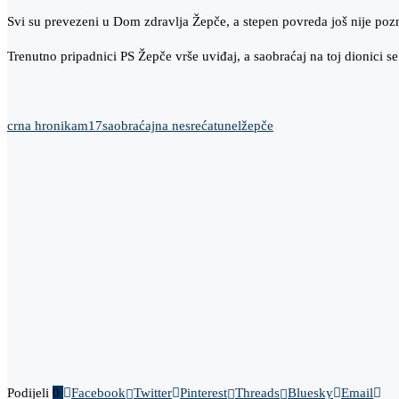
Svi su prevezeni u Dom zdravlja Žepče, a stepen povreda još nije pozn
Trenutno pripadnici PS Žepče vrše uviđaj, a saobraćaj na toj dionici s
crna hronika
m17
saobraćajna nesreća
tunel
žepče
Podijeli
0
Facebook
Twitter
Pinterest
Threads
Bluesky
Email