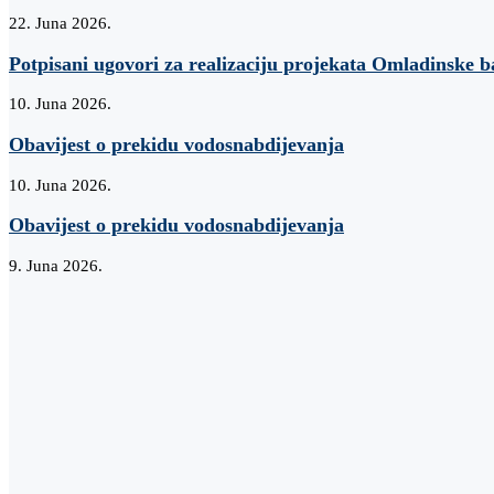
22. Juna 2026.
Potpisani ugovori za realizaciju projekata Omladinske 
10. Juna 2026.
Obavijest o prekidu vodosnabdijevanja
10. Juna 2026.
Obavijest o prekidu vodosnabdijevanja
9. Juna 2026.