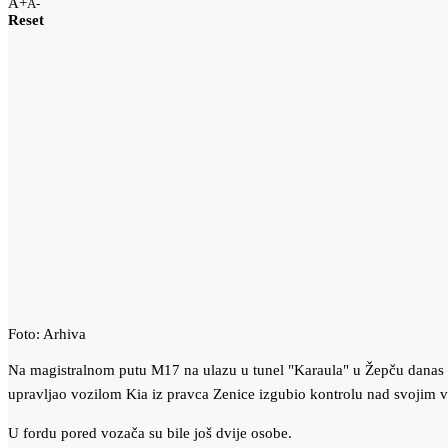
A+
A-
Reset
Foto: Arhiva
Na magistralnom putu M17 na ulazu u tunel "Karaula" u Žepču danas oko
upravljao vozilom Kia iz pravca Zenice izgubio kontrolu nad svojim vo
U fordu pored vozača su bile još dvije osobe.