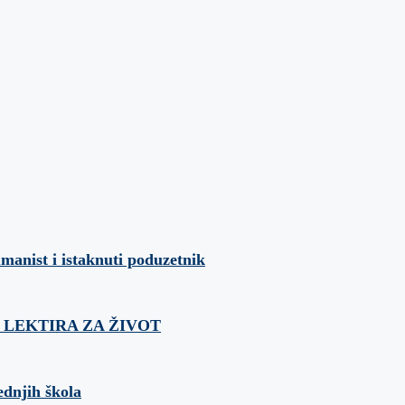
umanist i istaknuti poduzetnik
ća: LEKTIRA ZA ŽIVOT
ednjih škola