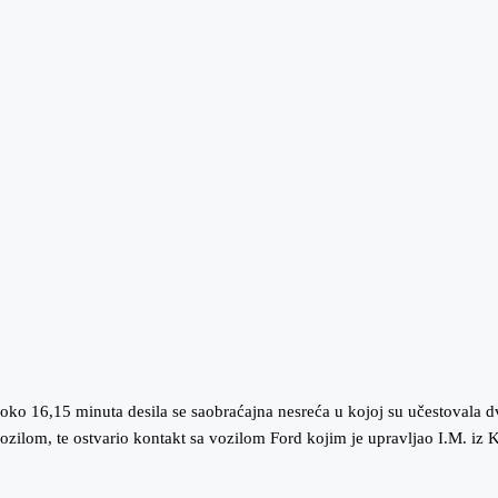
 16,15 minuta desila se saobraćajna nesreća u kojoj su učestovala dva v
zilom, te ostvario kontakt sa vozilom Ford kojim je upravljao I.M. iz K