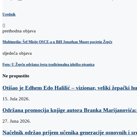
Urednik
prethodna objava
Multimedia: Šef Misije OSCE-a u BiH Jonathan Moore posjetio Žepče
sljedeća objava
Foto: U Žepču održana šesta tradicionalna izložba pisanica
Ne propustite
Otišao je Edhem Edo Halilić – vizionar, veliki žepački h
15. Jula 2026.
Održana promocija knjige autora Branka Marijanovi
27. Juna 2026.
Načelnik održao prijem učenika generacije osnovnih i sr