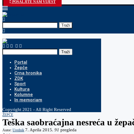
godinu
POŠALJITE NAM VIJEST
Traži
Traži
Portal
Žepče
Crna hronika
ZDK
Sport
Kultura
Kolumne
In memoriam
Copyright 2021 - All Right Reserved
ŽEPČE
Teška saobraćajna nesreća u žep
7. Aprila 2015.
91
pregleda
Autor:
Urednik