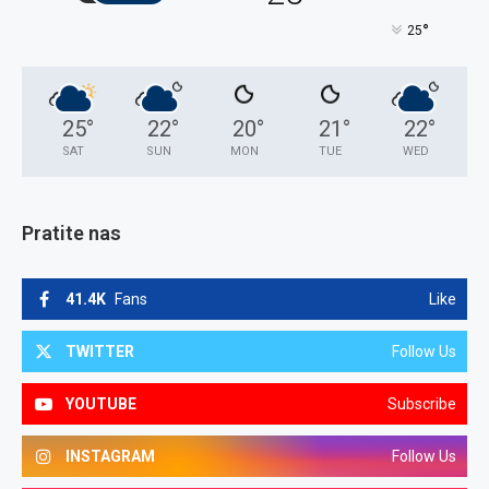
°
25
25
°
22
°
20
°
21
°
22
°
SAT
SUN
MON
TUE
WED
Pratite nas
41.4K
Fans
Like
TWITTER
Follow Us
YOUTUBE
Subscribe
INSTAGRAM
Follow Us