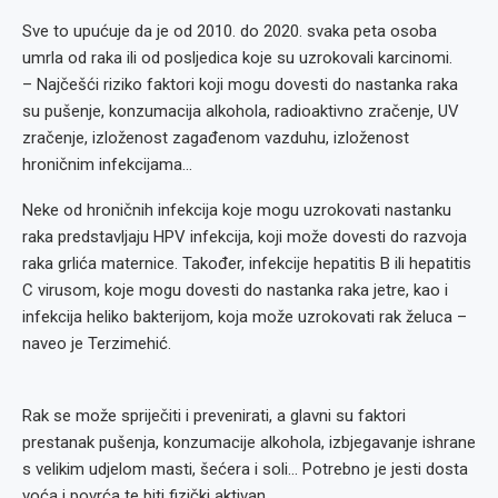
Sve to upućuje da je od 2010. do 2020. svaka peta osoba
umrla od raka ili od posljedica koje su uzrokovali karcinomi.
– Najčešći riziko faktori koji mogu dovesti do nastanka raka
su pušenje, konzumacija alkohola, radioaktivno zračenje, UV
zračenje, izloženost zagađenom vazduhu, izloženost
hroničnim infekcijama…
Neke od hroničnih infekcija koje mogu uzrokovati nastanku
raka predstavljaju HPV infekcija, koji može dovesti do razvoja
raka grlića maternice. Također, infekcije hepatitis B ili hepatitis
C virusom, koje mogu dovesti do nastanka raka jetre, kao i
infekcija heliko bakterijom, koja može uzrokovati rak želuca –
naveo je Terzimehić.
Rak se može spriječiti i prevenirati, a glavni su faktori
prestanak pušenja, konzumacije alkohola, izbjegavanje ishrane
s velikim udjelom masti, šećera i soli… Potrebno je jesti dosta
voća i povrća te biti fizički aktivan.