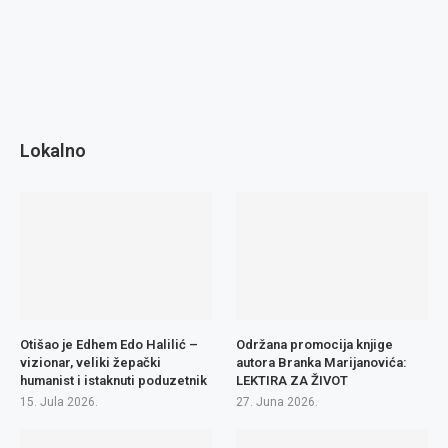
Lokalno
Otišao je Edhem Edo Halilić –
Održana promocija knjige
vizionar, veliki žepački
autora Branka Marijanovića:
humanist i istaknuti poduzetnik
LEKTIRA ZA ŽIVOT
15. Jula 2026.
27. Juna 2026.