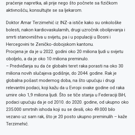
praćenje napretka, ali prije nego što počnete sa fizičkom
aktivnošću, konsultujte se sa ljekarom.
Doktor Amar Terzimehić iz INZ-a ističe kako su onkološke
bolesti, nakon kardiovaskularnih, drugi uzročnik obolijevanja i
smrti stanovništva u svijetu, pa i u populaciji u Bosni i
Hercegovini te Zeničko-dobojskom kantonu.
Procjena je da je u 2022. godini oko 20 miliona ljudi u svijetu
oboljelo, a da je oko 10 miliona preminulo.
– Predviđanja su da će globalni teret raka porasti na oko 30
miliona novih slučajeva godišnje, do 2044. godine. Rak je
globalna pošast modernog doba, na što upućuju i drugi
relevantni podaci, koji kažu da u Evropi svake godine od raka
umire oko 1,9 miliona ljudi. Što se tiče stanja u Federaciji BiH,
podaci upućuju da je od 2010. do 2020. godine, od ukupno oko
235.000 smrtnih ishoda koji su se desili, oko 49.000 bilo
vezano uz sam rak, što je 20 posto ukupno preminulih – kaže
Terzimehić.