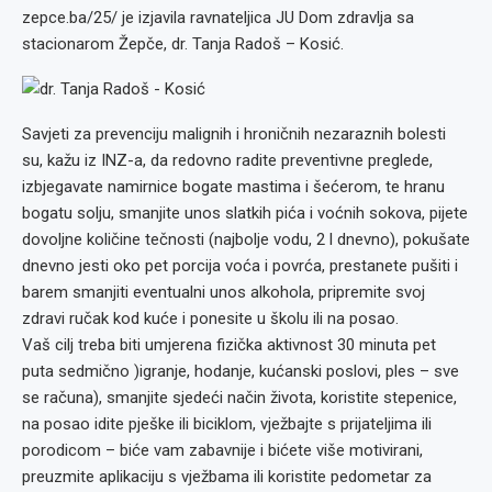
zepce.ba/25/ je izjavila ravnateljica JU Dom zdravlja sa
stacionarom Žepče, dr. Tanja Radoš – Kosić.
Savjeti za prevenciju malignih i hroničnih nezaraznih bolesti
su, kažu iz INZ-a, da redovno radite preventivne preglede,
izbjegavate namirnice bogate mastima i šećerom, te hranu
bogatu solju, smanjite unos slatkih pića i voćnih sokova, pijete
dovoljne količine tečnosti (najbolje vodu, 2 l dnevno), pokušate
dnevno jesti oko pet porcija voća i povrća, prestanete pušiti i
barem smanjiti eventualni unos alkohola, pripremite svoj
zdravi ručak kod kuće i ponesite u školu ili na posao.
Vaš cilj treba biti umjerena fizička aktivnost 30 minuta pet
puta sedmično )igranje, hodanje, kućanski poslovi, ples – sve
se računa), smanjite sjedeći način života, koristite stepenice,
na posao idite pješke ili biciklom, vježbajte s prijateljima ili
porodicom – biće vam zabavnije i bićete više motivirani,
preuzmite aplikaciju s vježbama ili koristite pedometar za