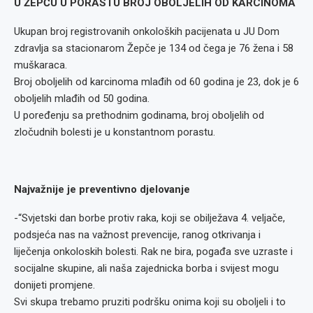
U ŽEPČU U PORASTU BROJ OBOLJELIH OD KARCINOMA
Ukupan broj registrovanih onkoloških pacijenata u JU Dom
zdravlja sa stacionarom Žepče je 134 od čega je 76 žena i 58
muškaraca.
Broj oboljelih od karcinoma mlađih od 60 godina je 23, dok je 6
oboljelih mlađih od 50 godina.
U poređenju sa prethodnim godinama, broj oboljelih od
zločudnih bolesti je u konstantnom porastu.
Najvažnije je preventivno djelovanje
-“Svjetski dan borbe protiv raka, koji se obilježava 4. veljače,
podsjeća nas na važnost prevencije, ranog otkrivanja i
liječenja onkoloskih bolesti. Rak ne bira, pogađa sve uzraste i
socijalne skupine, ali naša zajednicka borba i svijest mogu
donijeti promjene.
Svi skupa trebamo pruziti podršku onima koji su oboljeli i to