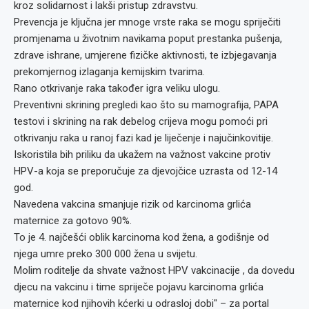
kroz solidarnost i lakši pristup zdravstvu.
Prevencja je ključna jer mnoge vrste raka se mogu spriječiti
promjenama u životnim navikama poput prestanka pušenja,
zdrave ishrane, umjerene fizičke aktivnosti, te izbjegavanja
prekomjernog izlaganja kemijskim tvarima.
Rano otkrivanje raka također igra veliku ulogu.
Preventivni skrining pregledi kao što su mamografija, PAPA
testovi i skrining na rak debelog crijeva mogu pomoći pri
otkrivanju raka u ranoj fazi kad je liječenje i najučinkovitije.
Iskoristila bih priliku da ukažem na važnost vakcine protiv
HPV-a koja se preporučuje za djevojčice uzrasta od 12-14
god.
Navedena vakcina smanjuje rizik od karcinoma grlića
maternice za gotovo 90%.
To je 4. najčešći oblik karcinoma kod žena, a godišnje od
njega umre preko 300 000 žena u svijetu.
Molim roditelje da shvate važnost HPV vakcinacije , da dovedu
djecu na vakcinu i time spriječe pojavu karcinoma grlića
maternice kod njihovih kćerki u odrasloj dobi" – za portal