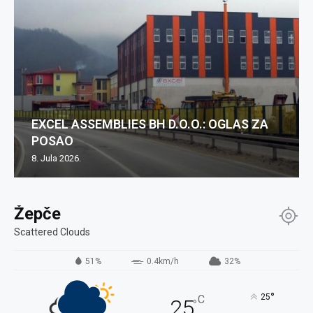
EXCEL ASSEMBLIES BH D.O.O.: OGLAS ZA
POSAO
8. Jula 2026.
Žepče
Scattered Clouds
51%
0.4km/h
32%
°
25
C
25
°