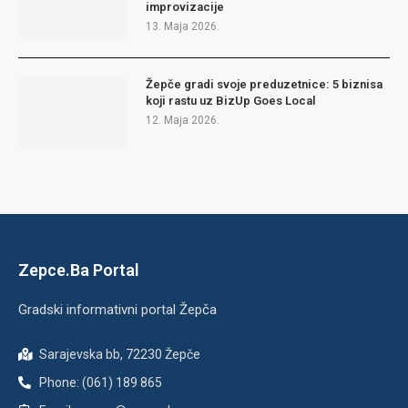
improvizacije
13. Maja 2026.
Žepče gradi svoje preduzetnice: 5 biznisa
koji rastu uz BizUp Goes Local
12. Maja 2026.
Zepce.Ba Portal
Gradski informativni portal Žepča
Sarajevska bb, 72230 Žepče
Phone: (061) 189 865