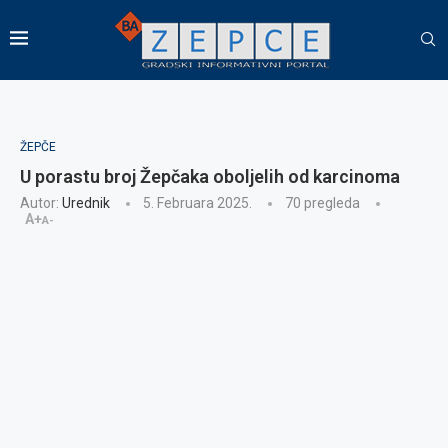
ŽEPČE
U porastu broj Žepčaka oboljelih od karcinoma
Autor:
Urednik
5. Februara 2025.
70
pregleda
A+
A-