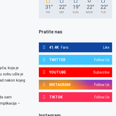
31
°
22
°
19
°
22
°
22
°
FRI
SAT
SUN
MON
TUE
Pratite nas
41.4K
Fans
Like
TWITTER
Follow Us
ča, koja je
YOUTUBE
Subscribe
u sobu ušla je
apad nakon kojeg
INSTAGRAM
Follow Us
 da sam
TIKTOK
Follow Us
mplikacija –
Instagram