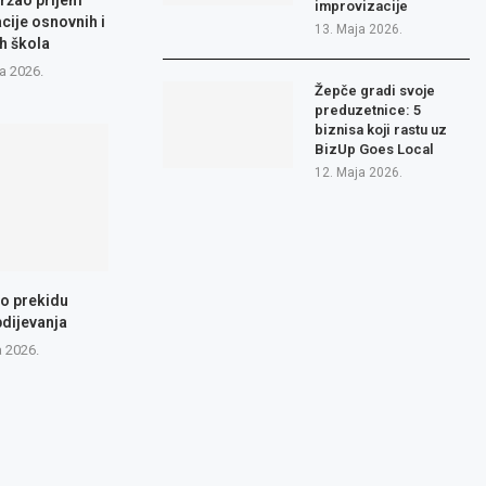
ržao prijem
improvizacije
cije osnovnih i
13. Maja 2026.
h škola
a 2026.
Žepče gradi svoje
preduzetnice: 5
biznisa koji rastu uz
BizUp Goes Local
12. Maja 2026.
 o prekidu
dijevanja
a 2026.