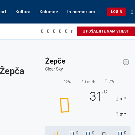
ort
Kultura
Kolumne
In memoriam
LOGIN
POŠALJITE NAM VIJEST
Žepče
 Žepča
Clear Sky
7%
32%
3.1km/h
C
31
°
°
31
°
31