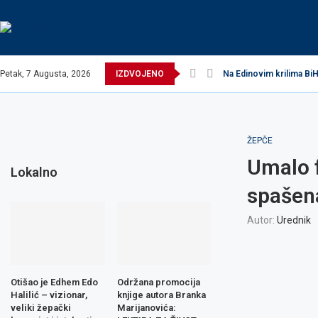
Petak, 7 Augusta, 2026
IZDVOJENO
Na Edinovim krilima BiH
ŽEPČE
Umalo f
Lokalno
spašen
Autor:
Urednik
Otišao je Edhem Edo
Održana promocija
Halilić – vizionar,
knjige autora Branka
veliki žepački
Marijanovića: