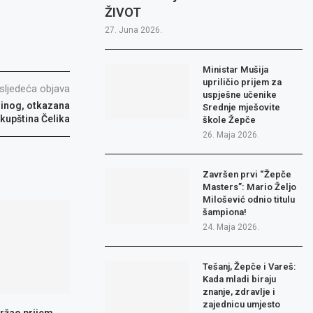
ŽIVOT
27. Juna 2026.
Ministar Mušija
upriličio prijem za
sljedeća objava
uspješne učenike
linog, otkazana
Srednje mješovite
kupština Čelika
škole Žepče
26. Maja 2026.
Završen prvi “Žepče
Masters”: Mario Željo
Milošević odnio titulu
šampiona!
24. Maja 2026.
Tešanj, Žepče i Vareš:
Kada mladi biraju
znanje, zdravlje i
zajednicu umjesto