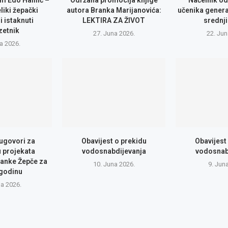
m Edo Halilić –
Održana promocija knjige
Načelnik od
eliki žepački
autora Branka Marijanovića:
učenika genera
i istaknuti
LEKTIRA ZA ŽIVOT
srednji
zetnik
27. Juna 2026.
22. Jun
la 2026.
 ugovori za
Obavijest o prekidu
Obavijest
u projekata
vodosnabdijevanja
vodosnab
anke Žepče za
10. Juna 2026.
9. Jun
 godinu
na 2026.