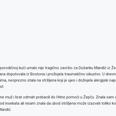
porodičnoj kući umalo nije tragično završio za Dušanku Mandić iz Žep
dana doputovala iz Bostona i proživjela traumatično iskustvo. U dnevn
ima, neoprezno stala na stršljena koji je ujeo i doživjela alergijski n
st.
me muž i brat odmah prebacili do Hitne pomoći u Žepču. Znala sam
od insekata ali nisam znala da ubod stršljena može izazvati toliko ko
Mandić.