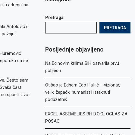
ciju adrenalina
Pretraga
ki Antolović i
PRETRAGA
 pažnju i
Posljednje objavljeno
a Huremović
reporuku da se
Na Edinovim krilima BiH ostvarila prvu
pobjedu
eve. Često sam
Otišao je Edhem Edo Halilić – vizionar,
 Svaka čast
veliki žepački humanist i istaknuti
mu spasili život
poduzetnik
EXCEL ASSEMBLIES BH D.O.O.: OGLAS ZA
POSAO