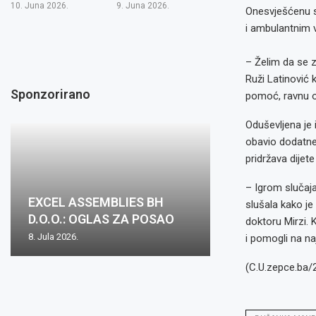
10. Juna 2026.
9. Juna 2026.
Onesvješćenu su
i ambulantnim 
– Želim da se 
Ruži Latinović 
Sponzorirano
pomoć, ravnu on
Oduševljena je 
obavio dodatne 
pridržava dijet
– Igrom slučaj
EXCEL ASSEMBLIES BH
slušala kako je
D.O.O.: OGLAS ZA POSAO
doktoru Mirzi. 
8. Jula 2026.
i pomogli na na
(C.U.zepce.ba/