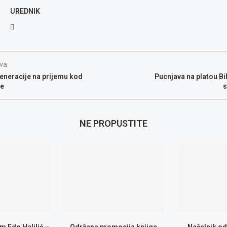
UREDNIK
va
generacije na prijemu kod
Pucnjava na platou Bi
ke
s
NE PROPUSTITE