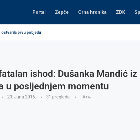
Portal
Žepče
Crna hronika
ZDK
Sp
 ostvarila prvu pobjedu
atalan ishod: Dušanka Mandić iz
a u posljednjem momentu
23. Juna 2016.
31
pregleda
A+
A-