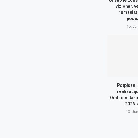
Otišao je Edhe
vizionar, v
humanist 
podu
15. Ju
Potpisani
realizacij
Omladinske b
2026.
10. Ju