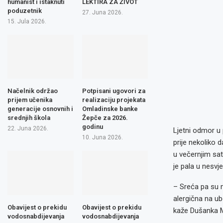
humanist i istaknuti
LEKTIRA ZA ŽIVOT
poduzetnik
27. Juna 2026.
15. Jula 2026.
Načelnik održao
Potpisani ugovori za
prijem učenika
realizaciju projekata
generacije osnovnih i
Omladinske banke
srednjih škola
Žepče za 2026.
godinu
22. Juna 2026.
Ljetni odmor u 
10. Juna 2026.
prije nekoliko 
u večernjim sat
je pala u nesvje
– Sreća pa su 
alergična na ub
Obavijest o prekidu
Obavijest o prekidu
kaže Dušanka 
vodosnabdijevanja
vodosnabdijevanja