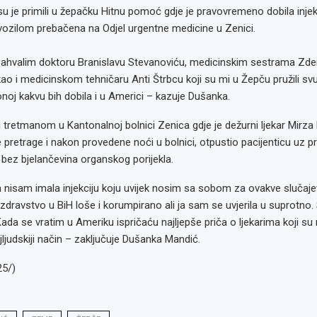
 je primili u žepačku Hitnu pomoć gdje je pravovremeno dobila injek
vozilom prebačena na Odjel urgentne medicine u Zenici.
zahvalim doktoru Branislavu Stevanoviću, medicinskim sestrama Zden
kao i medicinskom tehničaru Anti Štrbcu koji su mi u Žepču pružili svu
oj kakvu bih dobila i u Americi – kazuje Dušanka.
i tretmanom u Kantonalnoj bolnici Zenica gdje je dežurni ljekar Mirz
pretrage i nakon provedene noći u bolnici, otpustio pacijenticu uz p
e bez bjelančevina organskog porijekla.
a nisam imala injekciju koju uvijek nosim sa sobom za ovakve slučaj
 zdravstvo u BiH loše i korumpirano ali ja sam se uvjerila u suprotno.
Kada se vratim u Ameriku ispričaću najljepše priča o ljekarima koji su 
jljudskiji način – zaključuje Dušanka Mandić.
25/)