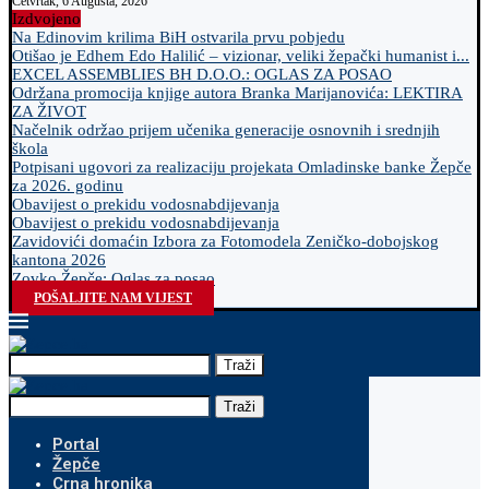
Četvrtak, 6 Augusta, 2026
Izdvojeno
Na Edinovim krilima BiH ostvarila prvu pobjedu
Otišao je Edhem Edo Halilić – vizionar, veliki žepački humanist i...
EXCEL ASSEMBLIES BH D.O.O.: OGLAS ZA POSAO
Održana promocija knjige autora Branka Marijanovića: LEKTIRA
ZA ŽIVOT
Načelnik održao prijem učenika generacije osnovnih i srednjih
škola
Potpisani ugovori za realizaciju projekata Omladinske banke Žepče
za 2026. godinu
Obavijest o prekidu vodosnabdijevanja
Obavijest o prekidu vodosnabdijevanja
Zavidovići domaćin Izbora za Fotomodela Zeničko-dobojskog
kantona 2026
Zovko Žepče: Oglas za posao
POŠALJITE NAM VIJEST
Traži
Traži
Portal
Žepče
Crna hronika