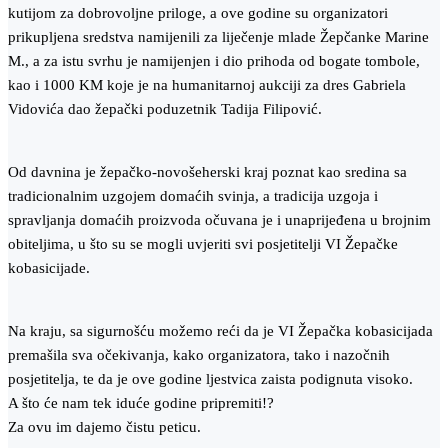
kutijom za dobrovoljne priloge, a ove godine su organizatori
prikupljena sredstva namijenili za liječenje mlade Žepčanke Marine
M., a za istu svrhu je namijenjen i dio prihoda od bogate tombole,
kao i 1000 KM koje je na humanitarnoj aukciji za dres Gabriela
Vidovića dao žepački poduzetnik Tadija Filipović.
Od davnina je žepačko-novošeherski kraj poznat kao sredina sa
tradicionalnim uzgojem domaćih svinja, a tradicija uzgoja i
spravljanja domaćih proizvoda očuvana je i unaprijeđena u brojnim
obiteljima, u što su se mogli uvjeriti svi posjetitelji VI Žepačke
kobasicijade.
Na kraju, sa sigurnošću možemo reći da je VI Žepačka kobasicijada
premašila sva očekivanja, kako organizatora, tako i nazočnih
posjetitelja, te da je ove godine ljestvica zaista podignuta visoko.
A što će nam tek iduće godine pripremiti!?
Za ovu im dajemo čistu peticu.