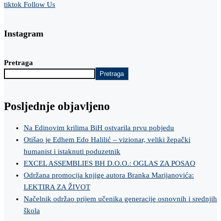
tiktok
Follow Us
Instagram
Pretraga
Pretraga
Posljednje objavljeno
Na Edinovim krilima BiH ostvarila prvu pobjedu
Otišao je Edhem Edo Halilić – vizionar, veliki žepački
humanist i istaknuti poduzetnik
EXCEL ASSEMBLIES BH D.O.O.: OGLAS ZA POSAO
Održana promocija knjige autora Branka Marijanovića:
LEKTIRA ZA ŽIVOT
Načelnik održao prijem učenika generacije osnovnih i srednjih
škola