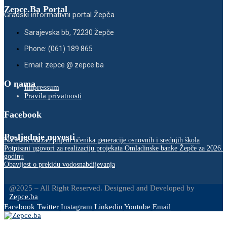
Zepce.Ba Portal
Gradski informativni portal Žepča
Sarajevska bb, 72230 Žepče
Phone: (061) 189 865
Email: zepce @ zepce.ba
O nama
Impressum
Pravila privatnosti
Facebook
Posljednje novosti
Načelnik održao prijem učenika generacije osnovnih i srednjih škola
Potpisani ugovori za realizaciju projekata Omladinske banke Žepče za 2026.
godinu
Obavijest o prekidu vodosnabdijevanja
@2025 – All Right Reserved. Designed and Developed by
Zepce.ba
Facebook
Twitter
Instagram
Linkedin
Youtube
Email