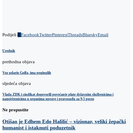
Podijeli
0
Facebook
Twitter
Pinterest
Threads
Bluesky
Email
Urednik
prethodna objava
Voz udario Golfa, ima poginulih
sljedeća objava
Vlada ZDK i sindikat dogovorili povećanje plate državnim službenicima i
namještenicima u organima uprave i pravosuđu za 9,5 posto
Ne propustite
Otišao je Edhem Edo Halilić – vizionar, veliki žepački
humanist i istaknuti poduzetnik