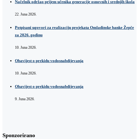
Načelnik održao prijem učenika generacije osnovnih i srednjih škola
22. Juna 2026.
Potpisani ugovori za realizaciju projekata Omladinske banke Žepče
za 2026. godinu
10. Juna 2026.
Obavijest o prekidu vodosnabdijevanja
10. Juna 2026.
Obavijest o prekidu vodosnabdijevanja
9. Juna 2026.
Sponzorirano