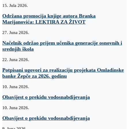
15. Jula 2026.
Održana promocija knjige autora Branka
Marijanovića: LEKTIRA ZA ŽIVOT
27. Juna 2026.
Načelnik održao prijem učenika generacije osnovnih i
srednjih škola
22. Juna 2026.
Potpisani ugovori za realizaciju projekata Omladinske
banke Žepče za 2026. godinu
10. Juna 2026.
Obavijest o prekidu vodosnabdijevanja
10. Juna 2026.
Obavijest o prekidu vodosnabdijevanja
9. Juna 2026.