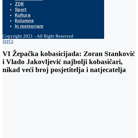
ZDK
Sport
Kultura
Kolumne
In memoriam
Copyright 2021 - All Right Reserved
ŽEPČE
VI Žepačka kobasicijada: Zoran Stanković
i Vlado Jakovljević najbolji kobasičari,
nikad veći broj posjetitelja i natjecatelja