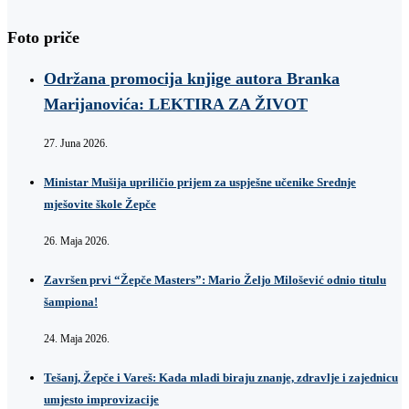
Foto priče
Održana promocija knjige autora Branka
Marijanovića: LEKTIRA ZA ŽIVOT
27. Juna 2026.
Ministar Mušija upriličio prijem za uspješne učenike Srednje
mješovite škole Žepče
26. Maja 2026.
Završen prvi “Žepče Masters”: Mario Željo Milošević odnio titulu
šampiona!
24. Maja 2026.
Tešanj, Žepče i Vareš: Kada mladi biraju znanje, zdravlje i zajednicu
umjesto improvizacije