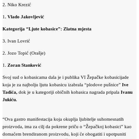
2. Niko Krezić
1
. Vlado Jakovljević
Kategorija “Ljute kobasice”: Zlatna mjesta
3. Ivan Lovrić
2. Jozo Topić (Orašje)
1.
Zoran Stanković
Svoj sud o kobasicama dala je i publika VI Žepačke kobasicijade
koja je za najbolju ljutu kobasicu izabrala “plodove pušnice”
Ive
Tadića,
dok je u kategoriji običnih kobasica nagrada pripala
Ivanu
Jukiću.
“Ova gastro manifestacija koja okuplja ljubitelje suhomesnatih
proizvoda, ima za cilj da pokrene priču o “Žepačkoj kobasici” kao
domaćem brendiranom proizvodu, koji će obogatiti i upotpuniti