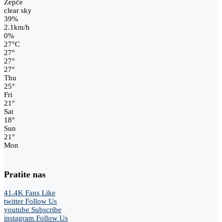
Žepče
clear sky
39%
2.1km/h
0%
27
°
C
27
°
27
°
27
°
Thu
25
°
Fri
21
°
Sat
18
°
Sun
21
°
Mon
Pratite nas
41.4K
Fans
Like
twitter
Follow Us
youtube
Subscribe
instagram
Follow Us