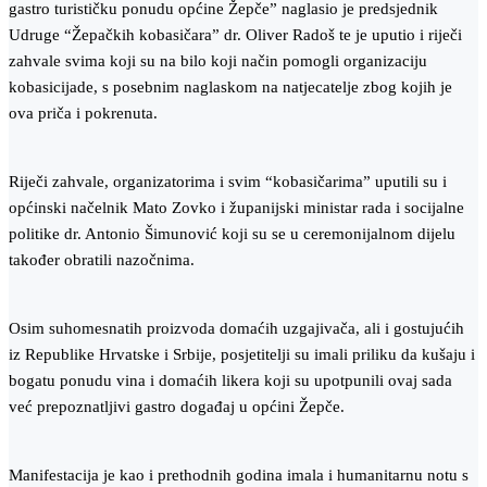
gastro turističku ponudu općine Žepče” naglasio je predsjednik
Udruge “Žepačkih kobasičara” dr. Oliver Radoš te je uputio i riječi
zahvale svima koji su na bilo koji način pomogli organizaciju
kobasicijade, s posebnim naglaskom na natjecatelje zbog kojih je
ova priča i pokrenuta.
Riječi zahvale, organizatorima i svim “kobasičarima” uputili su i
općinski načelnik Mato Zovko i županijski ministar rada i socijalne
politike dr. Antonio Šimunović koji su se u ceremonijalnom dijelu
također obratili nazočnima.
Osim suhomesnatih proizvoda domaćih uzgajivača, ali i gostujućih
iz Republike Hrvatske i Srbije, posjetitelji su imali priliku da kušaju i
bogatu ponudu vina i domaćih likera koji su upotpunili ovaj sada
već prepoznatljivi gastro događaj u općini Žepče.
Manifestacija je kao i prethodnih godina imala i humanitarnu notu s