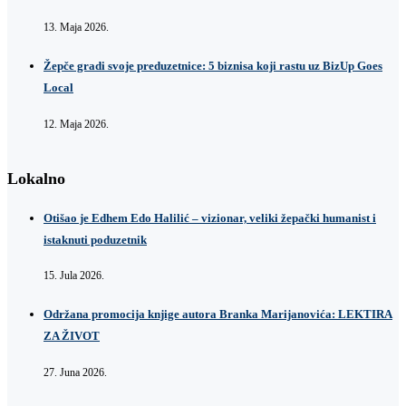
13. Maja 2026.
Žepče gradi svoje preduzetnice: 5 biznisa koji rastu uz BizUp Goes
Local
12. Maja 2026.
Lokalno
Otišao je Edhem Edo Halilić – vizionar, veliki žepački humanist i
istaknuti poduzetnik
15. Jula 2026.
Održana promocija knjige autora Branka Marijanovića: LEKTIRA
ZA ŽIVOT
27. Juna 2026.