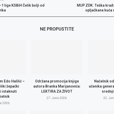
1 lige KSBiH Čelik bolji od
MUP ZDK: Teška krađa
vika
opljačkana kuća u
NE PROPUSTITE
m Edo Halilić –
Održana promocija knjige
Načelnik od
eliki žepački
autora Branka Marijanovića:
učenika genera
i istaknuti
LEKTIRA ZA ŽIVOT
srednji
zetnik
27. Juna 2026.
22. Jun
la 2026.