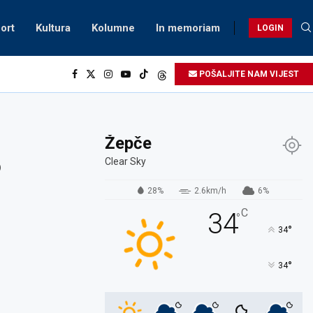
ort
Kultura
Kolumne
In memoriam
LOGIN
POŠALJITE NAM VIJEST
Žepče
o
Clear Sky
28%
2.6km/h
6%
C
34
°
°
34
°
34