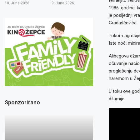
temeljito renov
10. Juna 2026.
9. Juna 2026.
1986. godine, k
je posljednji v
Gradaščevića.
Tokom agresije 
Iste noći minir
Alibegova džami
očuvanje nacion
proglašenju de
haremom u Že
U toku ove godi
džamije.
Sponzorirano