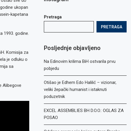
e ostao sve do
. godine ukopan
Husein-kapetana
Pretraga
PRETRAGA
ta 1993. godine.
Posljednje objavljeno
BiH. Komisija za
ela je odluku o
Na Edinovim krilima BiH ostvarila prvu
mija sa
pobjedu
Otišao je Edhem Edo Halilić – vizionar,
e Alibegove
veliki žepački humanist i istaknuti
poduzetnik
EXCEL ASSEMBLIES BH D.O.O.: OGLAS ZA
POSAO