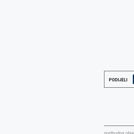
PODIJELI
prethodna obja