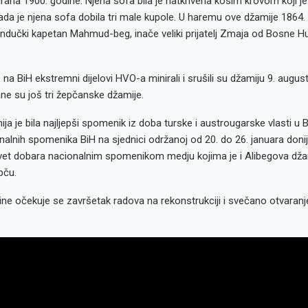
irana 1900. godine. Njena sofa bila je natkrivena kosim krovom koji j
ada je njena sofa dobila tri male kupole. U haremu ove džamije 1864
randučki kapetan Mahmud-beg, inače veliki prijatelj Zmaja od Bosne 
na BiH ekstremni dijelovi HVO-a minirali i srušili su džamiju 9. augus
ane su još tri žepčanske džamije.
ja je bila najljepši spomenik iz doba turske i austrougarske vlasti u 
alnih spomenika BiH na sjednici održanoj od 20. do 26. januara donij
vet dobara nacionalnim spomenikom medju kojima je i Alibegova dža
pču.
ne očekuje se završetak radova na rekonstrukciji i svečano otvaranj