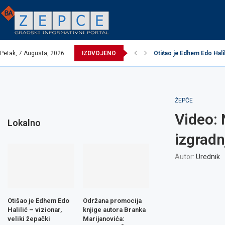
Petak, 7 Augusta, 2026
IZDVOJENO
EXCEL ASSEMBLIES BH 
Održana promocija knjig
Načelnik održao prijem u
Potpisani ugovori za rea
Obavijest o prekidu vod
Obavijest o prekidu vod
Zavidovići domaćin Izbo
Zovko Žepče: Oglas za 
ŽEPČE
Video: 
Lokalno
izgradn
Autor:
Urednik
Otišao je Edhem Edo
Održana promocija
Halilić – vizionar,
knjige autora Branka
veliki žepački
Marijanovića: