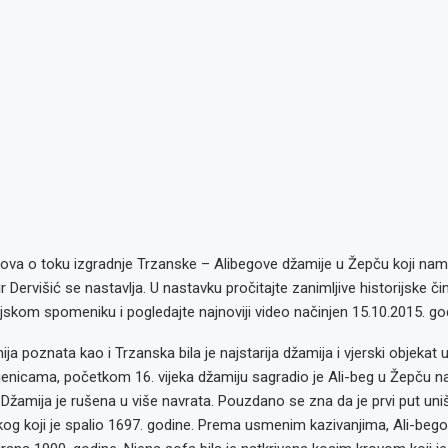
ipova o toku izgradnje Trzanske – Alibegove džamije u Žepču koji nam
 Dervišić se nastavlja. U nastavku pročitajte zanimljive historijske č
ijskom spomeniku i pogledajte najnoviji video načinjen 15.10.2015. go
ja poznata kao i Trzanska bila je najstarija džamija i vjerski objekat
njenicama, početkom 16. vijeka džamiju sagradio je Ali-beg u Žepču n
žamija je rušena u više navrata. Pouzdano se zna da je prvi put uni
og koji je spalio 1697. godine. Prema usmenim kazivanjima, Ali-bego