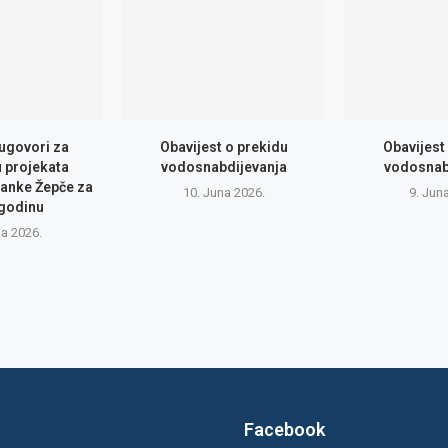
 ugovori za
Obavijest o prekidu
Obavijest
u projekata
vodosnabdijevanja
vodosnab
anke Žepče za
10. Juna 2026.
9. Jun
 godinu
na 2026.
Facebook