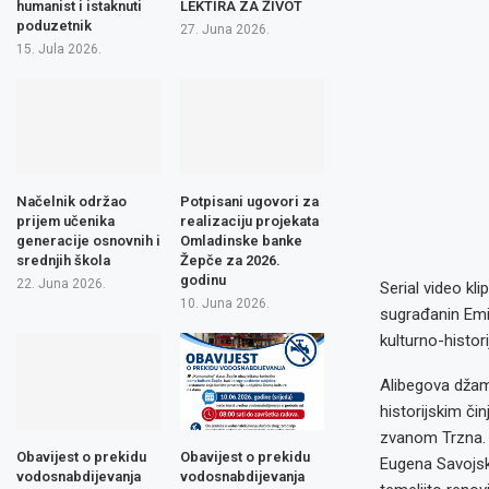
humanist i istaknuti
LEKTIRA ZA ŽIVOT
poduzetnik
27. Juna 2026.
15. Jula 2026.
Načelnik održao
Potpisani ugovori za
prijem učenika
realizaciju projekata
generacije osnovnih i
Omladinske banke
srednjih škola
Žepče za 2026.
godinu
22. Juna 2026.
Serial video kl
10. Juna 2026.
sugrađanin Emir
kulturno-histor
Alibegova džami
historijskim či
zvanom Trzna. D
Obavijest o prekidu
Obavijest o prekidu
Eugena Savojsk
vodosnabdijevanja
vodosnabdijevanja