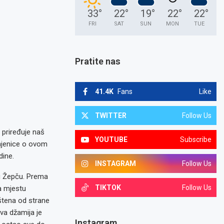
33
°
22
°
19
°
22
°
22
°
FRI
SAT
SUN
MON
TUE
Pratite nas
41.4K
Fans
Like
TWITTER
Follow Us
 priređuje naš
YOUTUBE
Subscribe
injenice o ovom
dine.
INSTAGRAM
Follow Us
 u Žepču. Prema
TIKTOK
Follow Us
a mjestu
štena od strane
va džamija je
Instagram