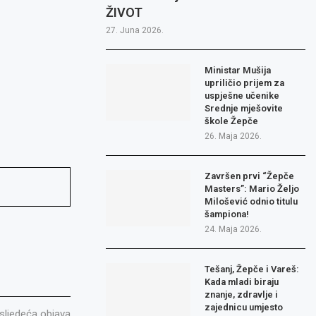
ŽIVOT
27. Juna 2026.
Ministar Mušija
upriličio prijem za
uspješne učenike
Srednje mješovite
škole Žepče
26. Maja 2026.
Završen prvi “Žepče
Masters”: Mario Željo
Milošević odnio titulu
šampiona!
24. Maja 2026.
Tešanj, Žepče i Vareš:
Kada mladi biraju
znanje, zdravlje i
zajednicu umjesto
sljedeća objava