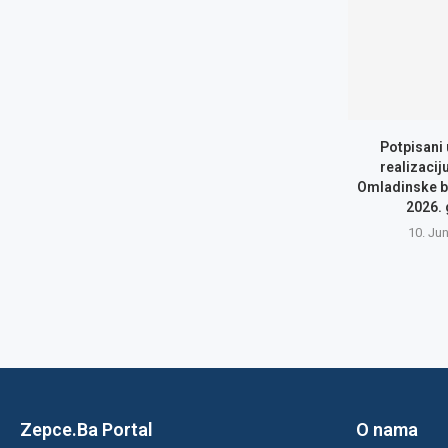
Potpisani
realizacij
Omladinske b
2026.
10. Ju
Zepce.Ba Portal
O nama