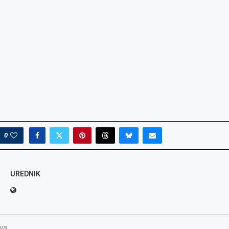
0
UREDNIK
va