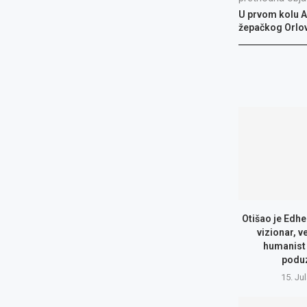
U prvom kolu A-
žepačkog Orlo
Otišao je Edhe
vizionar, v
humanist 
podu
15. Ju