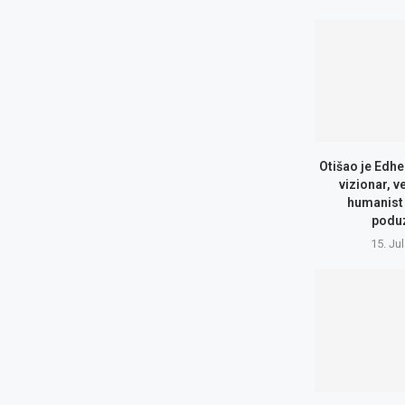
Otišao je Edhe
vizionar, v
humanist 
podu
15. Ju