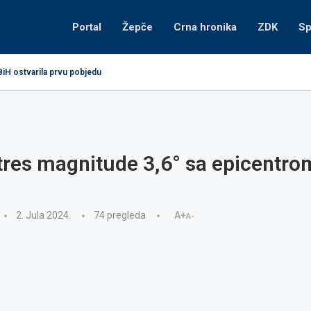
Portal
Žepče
Crna hronika
ZDK
Sp
BiH ostvarila prvu pobjedu
res magnitude 3,6° sa epicentro
2. Jula 2024.
74
pregleda
A+
A-