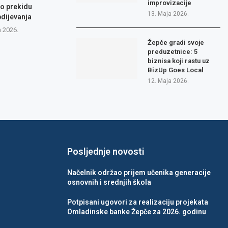
improvizacije
 o prekidu
13. Maja 2026.
dijevanja
a 2026.
Žepče gradi svoje
preduzetnice: 5
biznisa koji rastu uz
BizUp Goes Local
12. Maja 2026.
Posljednje novosti
Načelnik održao prijem učenika generacije
osnovnih i srednjih škola
Potpisani ugovori za realizaciju projekata
Omladinske banke Žepče za 2026. godinu