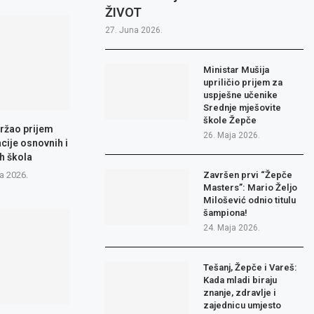
ŽIVOT
27. Juna 2026.
Ministar Mušija
upriličio prijem za
uspješne učenike
Srednje mješovite
škole Žepče
ržao prijem
26. Maja 2026.
cije osnovnih i
h škola
a 2026.
Završen prvi “Žepče
Masters”: Mario Željo
Milošević odnio titulu
šampiona!
24. Maja 2026.
Tešanj, Žepče i Vareš:
Kada mladi biraju
znanje, zdravlje i
zajednicu umjesto