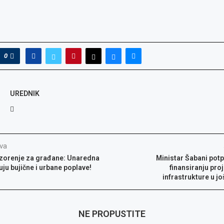
0
UREDNIK
va
zorenje za građane: Unaredna
Ministar Šabani pot
ju bujične i urbane poplave!
finansiranju pro
infrastrukture u j
NE PROPUSTITE