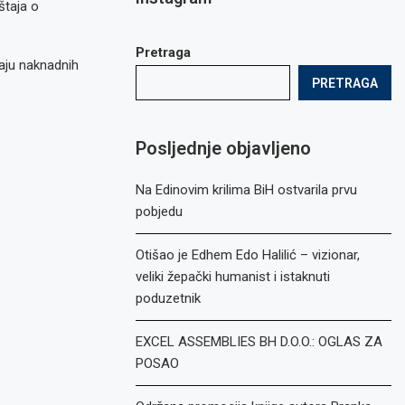
štaja o
Pretraga
čaju naknadnih
PRETRAGA
Posljednje objavljeno
Na Edinovim krilima BiH ostvarila prvu
pobjedu
Otišao je Edhem Edo Halilić – vizionar,
veliki žepački humanist i istaknuti
poduzetnik
EXCEL ASSEMBLIES BH D.O.O.: OGLAS ZA
POSAO