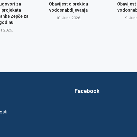
 ugovori za
Obavijest o prekidu
Obavijest
u projekata
vodosnabdijevanja
vodosnab
anke Žepče za
10. Juna 2026.
9. Jun
 godinu
na 2026.
Facebook
osti