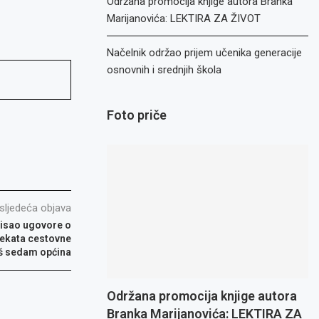
Održana promocija knjige autora Branka
Marijanovića: LEKTIRA ZA ŽIVOT
Načelnik održao prijem učenika generacije
osnovnih i srednjih škola
Foto priče
sljedeća objava
pisao ugovore o
jekata cestovne
oš sedam općina
Održana promocija knjige autora
Branka Marijanovića: LEKTIRA ZA