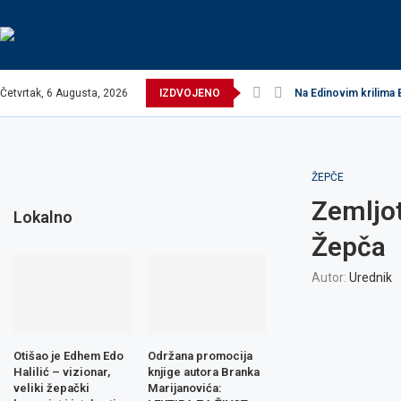
Četvrtak, 6 Augusta, 2026
IZDVOJENO
Na Edinovim krilima 
ŽEPČE
Zemljot
Lokalno
Žepča
Autor:
Urednik
Otišao je Edhem Edo
Održana promocija
Halilić – vizionar,
knjige autora Branka
veliki žepački
Marijanovića: