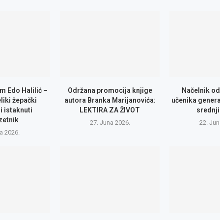
m Edo Halilić –
Održana promocija knjige
Načelnik od
eliki žepački
autora Branka Marijanovića:
učenika genera
i istaknuti
LEKTIRA ZA ŽIVOT
srednji
zetnik
27. Juna 2026.
22. Jun
la 2026.