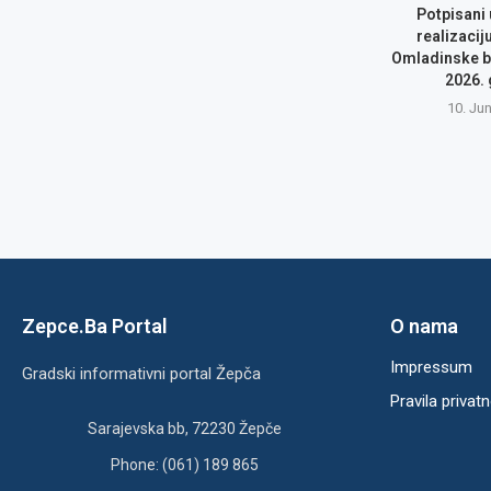
Potpisani
realizacij
Omladinske b
2026.
10. Ju
Zepce.Ba Portal
O nama
Impressum
Gradski informativni portal Žepča
Pravila privatn
Sarajevska bb, 72230 Žepče
Phone: (061) 189 865