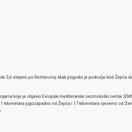
de 3,6 stepeni po Richterovoj skali pogodio je područje kod Žepča d
ijama koje je objavio Evropski mediteranski seizmološki centar (EMS
11 kilometara jugozapadno od Žepča i 17 kilometara sjeverno od Zeni
.