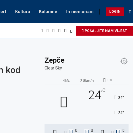
ort
Kultura
Kolumne
In memoriam
LOGIN
POŠALJITE NAM VIJEST
Žepče
m kod
Clear Sky
0%
46%
2.8km/h
C
24
°
°
24
°
24