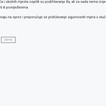
a i okolnih mjesta osjetili su podrhtavanje tla, ali za sada nema izvje
ti ili povrijeđenima.
vaju na oprez i preporučuje se pridržavanje sigurnosnih mjera u slu
ŽEPČE