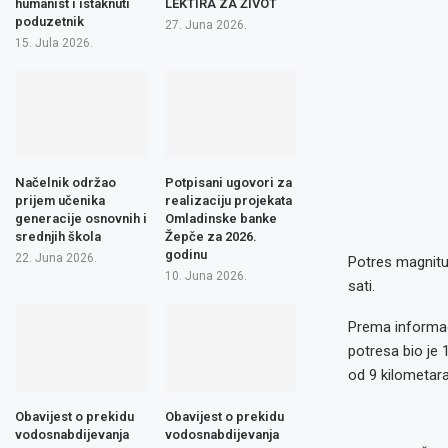
humanist i istaknuti
LEKTIRA ZA ŽIVOT
poduzetnik
27. Juna 2026.
15. Jula 2026.
Načelnik održao
Potpisani ugovori za
prijem učenika
realizaciju projekata
generacije osnovnih i
Omladinske banke
srednjih škola
Žepče za 2026.
godinu
22. Juna 2026.
Potres magnitu
10. Juna 2026.
sati.
Prema informac
potresa bio je 
od 9 kilometara
Obavijest o prekidu
Obavijest o prekidu
vodosnabdijevanja
vodosnabdijevanja