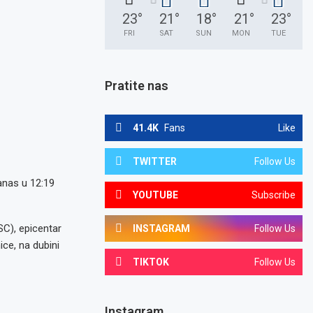
23
°
21
°
18
°
21
°
23
°
FRI
SAT
SUN
MON
TUE
Pratite nas
41.4K
Fans
Like
TWITTER
Follow Us
anas u 12:19
YOUTUBE
Subscribe
C), epicentar
INSTAGRAM
Follow Us
ce, na dubini
TIKTOK
Follow Us
Instagram