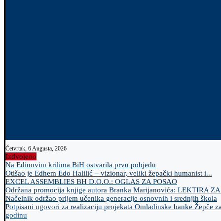
Četvrtak, 6 Augusta, 2026
Izdvojeno
Na Edinovim krilima BiH ostvarila prvu pobjedu
Otišao je Edhem Edo Halilić – vizionar, veliki žepački humanist i...
EXCEL ASSEMBLIES BH D.O.O.: OGLAS ZA POSAO
Održana promocija knjige autora Branka Marijanovića: LEKTIRA Z
Načelnik održao prijem učenika generacije osnovnih i srednjih škola
Potpisani ugovori za realizaciju projekata Omladinske banke Žepče z
godinu