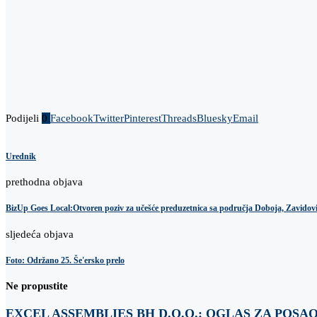
Podijeli
0
Facebook
Twitter
Pinterest
Threads
Bluesky
Email
Urednik
prethodna objava
BizUp Goes Local:Otvoren poziv za učešće preduzetnica sa područja Doboja, Zavidovi
sljedeća objava
Foto: Održano 25. Še'ersko prelo
Ne propustite
EXCEL ASSEMBLIES BH D.O.O.: OGLAS ZA POSA