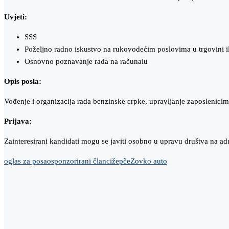
Uvjeti:
SSS
Poželjno radno iskustvo na rukovodećim poslovima u trgovini ili
Osnovno poznavanje rada na računalu
Opis posla:
Vođenje i organizacija rada benzinske crpke, upravljanje zaposlenicim
Prijava:
Zainteresirani kandidati mogu se javiti osobno u upravu društva na ad
oglas za posao
sponzorirani članci
žepče
Zovko auto