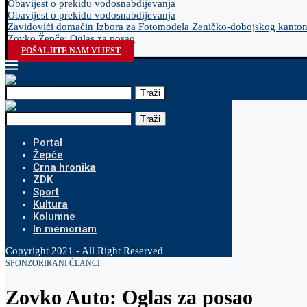
Obavijest o prekidu vodosnabdijevanja
Obavijest o prekidu vodosnabdijevanja
Zavidovići domaćin Izbora za Fotomodela Zeničko-dobojskog kanto
Zovko Žepče: Oglas za posao
POŠALJITE NAM VIJEST
Traži
Traži
Portal
Žepče
Crna hronika
ZDK
Sport
Kultura
Kolumne
In memoriam
Copyright 2021 - All Right Reserved
SPONZORIRANI ČLANCI
Zovko Auto: Oglas za posao