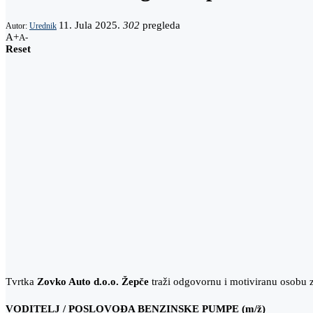
11. Jula 2025.
302
pregleda
Autor:
Urednik
A+
A-
Reset
Tvrtka
Zovko Auto d.o.o. Žepče
traži odgovornu i motiviranu osobu z
VODITELJ / POSLOVOĐA BENZINSKE PUMPE (m/ž)