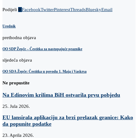
Podijeli
0
Facebook
Twitter
Pinterest
Threads
Bluesky
Email
Urednik
prethodna objava
OO SDP Žepče – Čestitka za nastupajuće praznike
sljedeća objava
OO SDA Žepče: Čestitka u povodu 1. Maja i Vaskrsa
Ne propustite
Na Edinovim krilima BiH ostvarila prvu pobjedu
25. Jula 2026.
EU lansirala aplikaciju za brzi prelazak granice: Kako
da popunite podatke
23. Aprila 2026.