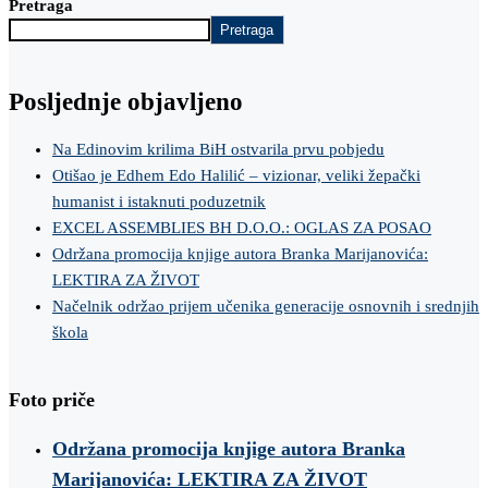
Pretraga
Pretraga
Posljednje objavljeno
Na Edinovim krilima BiH ostvarila prvu pobjedu
Otišao je Edhem Edo Halilić – vizionar, veliki žepački
humanist i istaknuti poduzetnik
EXCEL ASSEMBLIES BH D.O.O.: OGLAS ZA POSAO
Održana promocija knjige autora Branka Marijanovića:
LEKTIRA ZA ŽIVOT
Načelnik održao prijem učenika generacije osnovnih i srednjih
škola
Foto priče
Održana promocija knjige autora Branka
Marijanovića: LEKTIRA ZA ŽIVOT