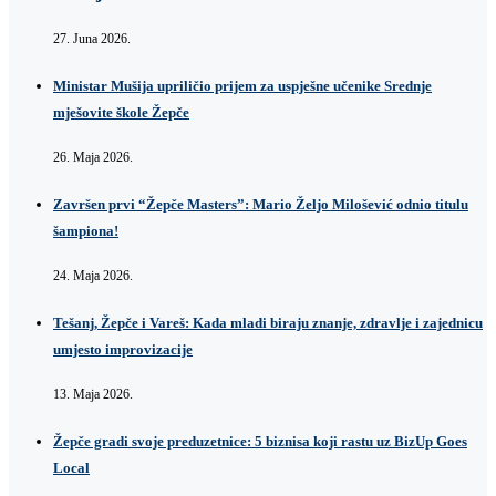
27. Juna 2026.
Ministar Mušija upriličio prijem za uspješne učenike Srednje
mješovite škole Žepče
26. Maja 2026.
Završen prvi “Žepče Masters”: Mario Željo Milošević odnio titulu
šampiona!
24. Maja 2026.
Tešanj, Žepče i Vareš: Kada mladi biraju znanje, zdravlje i zajednicu
umjesto improvizacije
13. Maja 2026.
Žepče gradi svoje preduzetnice: 5 biznisa koji rastu uz BizUp Goes
Local