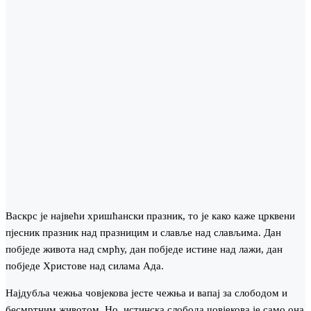
Васкрс је највећи хришћански празник, то је како каже црквени
пјесник празник над празницим и славље над слављима. Дан
побједе живота над смрћу, дан побједе истине над лажи, дан
побједе Христове над силама Ада.
Најдубља чежња човjекова јесте чежња и вапај за слободом и
бесмртним животом. Но, истинска слобода човjекова је само она