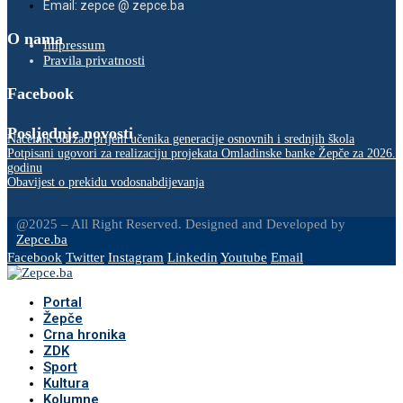
Email: zepce @ zepce.ba
O nama
Impressum
Pravila privatnosti
Facebook
Posljednje novosti
Načelnik održao prijem učenika generacije osnovnih i srednjih škola
Potpisani ugovori za realizaciju projekata Omladinske banke Žepče za 2026.
godinu
Obavijest o prekidu vodosnabdijevanja
@2025 – All Right Reserved. Designed and Developed by
Zepce.ba
Facebook
Twitter
Instagram
Linkedin
Youtube
Email
Portal
Žepče
Crna hronika
ZDK
Sport
Kultura
Kolumne