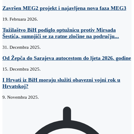
Završen MEG2 projekt i najavljena nova faza MEG3
19. Februara 2026.
Tužilaštvo BiH podiglo optužnicu protiv Mirsada
Šestića, sumnjiči se za ratne zločine na području...
31. Decembra 2025.
Od Žepča do Sarajeva autocestom do ljeta 2026. godine
15. Decembra 2025.
I Hrvati iz BiH moraju služiti obavezni vojni rok u
Hrvatskoj?
9. Novembra 2025.