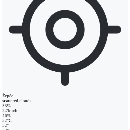
Žepče
scattered clouds
33%
2.7km/h
46%
32
°
C
32
°