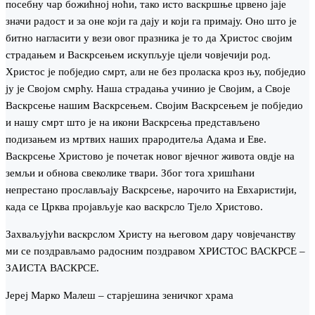
посебну чар божићној ноћи, тако исто васкршње црвено јаје
значи радост и за оне који га дају и који га примају. Оно што је
битно нагласити у вези овог празника је то да Христос својим
страдањем и Васкрсењем искупљује цјели човјечији род.
Христос је побједио смрт, али не без проласка кроз њу, побједио
ју је Својом смрћу. Наша страдања учинио је Својим, а Своје
Васкрсење нашим Васкрсењем. Својим Васкрсењем је побједио
и нашу смрт што је на икони Васкрсења представљено
подизањем из мртвих наших прародитеља Адама и Еве.
Васкрсење Христово је почетак новог вјечног живота овдје на
земљи и обнова свеколике твари. Због тога хришћани
непрестано прослављају Васкрсење, нарочито на Евхаристији,
када се Црква пројављује као васкрсло Тјело Христово.
Захваљујући васкрслом Христу на његовом дару човјечанству
ми се поздрављамо радосним поздравом ХРИСТОС ВАСКРСЕ –
ЗАИСТА ВАСКРСЕ.
Јереј Марко Малеш – старјешина зеничког храма