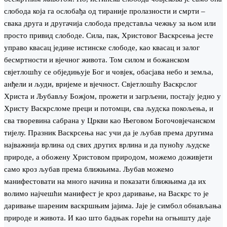
слобода која га ослобађа од тираније пролазности и смрти –
свака друга и другачија слобода представља чежњу за њом или
просто привид слободе. Сила, пак, Христовог Васкрсења јесте
управо квасац једине истинске слободе, као квасац и залог
бесмртности и вjечног живота. Том силом и божанском
свjетлошћу се обједињује Бог и човjек, обасјава небо и земља,
анђели и људи, вриjеме и вjечност. Свjетлошћу Васкрслог
Христа и Љубављу Божјом, прожети и загрљени, постају једно у
Христу Васкрсломе преци и потомци, сва људска покољења, и
сва творевина сабрана у Цркви као Његовом Богочовjечанском
тијелу. Празник Васкрсења нас учи да је љубав према другима
најважнија врлина од свих других врлина и да пуноћу људске
природе, а обожену Христовом природом, можемо доживјети
само кроз љубав према ближњима. Љубав можемо
манифестовати на много начина и показати ближњима да их
волимо најчешћи манифест је кроз даривање, на Васкрс то је
даривање шареним васкршњим јајима. Јаје је симбол обнављања
природе и живота. И као што бадњак горећи на огњишту даје