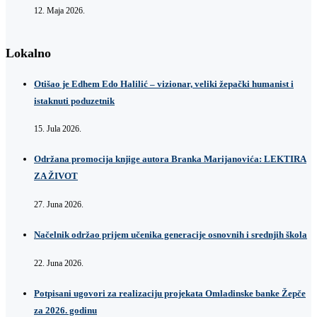
12. Maja 2026.
Lokalno
Otišao je Edhem Edo Halilić – vizionar, veliki žepački humanist i
istaknuti poduzetnik
15. Jula 2026.
Održana promocija knjige autora Branka Marijanovića: LEKTIRA
ZA ŽIVOT
27. Juna 2026.
Načelnik održao prijem učenika generacije osnovnih i srednjih škola
22. Juna 2026.
Potpisani ugovori za realizaciju projekata Omladinske banke Žepče
za 2026. godinu