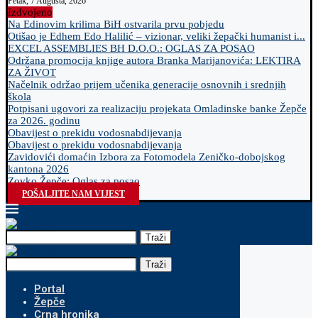
Petak, 7 Augusta, 2026
Izdvojeno
Na Edinovim krilima BiH ostvarila prvu pobjedu
Otišao je Edhem Edo Halilić – vizionar, veliki žepački humanist i...
EXCEL ASSEMBLIES BH D.O.O.: OGLAS ZA POSAO
Održana promocija knjige autora Branka Marijanovića: LEKTIRA
ZA ŽIVOT
Načelnik održao prijem učenika generacije osnovnih i srednjih
škola
Potpisani ugovori za realizaciju projekata Omladinske banke Žepče
za 2026. godinu
Obavijest o prekidu vodosnabdijevanja
Obavijest o prekidu vodosnabdijevanja
Zavidovići domaćin Izbora za Fotomodela Zeničko-dobojskog
kantona 2026
Zovko Žepče: Oglas za posao
POŠALJITE NAM VIJEST
Traži
Traži
Portal
Žepče
Crna hronika