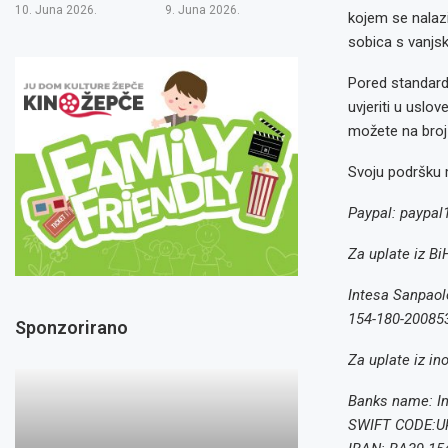
10. Juna 2026.
9. Juna 2026.
kojem se nalazi
sobica s vanjsk
Pored standardn
uvjeriti u uslov
možete na broj
Svoju podršku 
Paypal: paypal
Za uplate iz Bi
Intesa Sanpaol
154-180-20085
Sponzorirano
Za uplate iz in
Banks name: I
SWIFT CODE:U