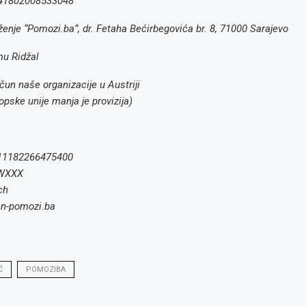
41802008533048
o: Radno
glas za
glas za
: Referent
or kvalitete,
enje “Pomozi.ba”, dr. Fetaha Bećirbegovića br. 8, 71000 Sarajevo
mu Ridžal
čun naše organizacije u Austriji
opske unije manja je provizija)
11182266475400
WXXX
ch
en-pomozi.ba
Ć
POMOZIBA