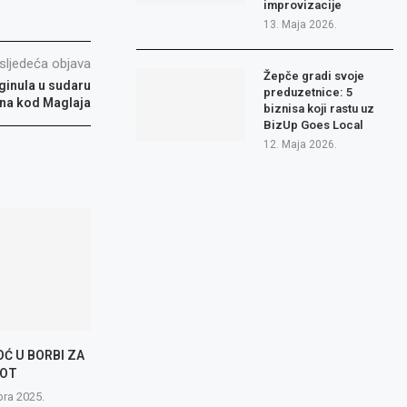
improvizacije
13. Maja 2026.
sljedeća objava
Žepče gradi svoje
ginula u sudaru
preduzetnice: 5
ona kod Maglaja
biznisa koji rastu uz
BizUp Goes Local
12. Maja 2026.
Ć U BORBI ZA
VOT
bra 2025.