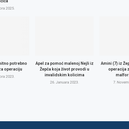
ičića
bra 2025.
 hitno potrebno
Apel za pomoć malenoj Nejli iz
Amini (7) iz Že
za operaciju
Žepča koja život provodi u
operacija 
invalidskim kolicima
malfor
bra 2023.
26. Januara 2023.
7. Novem