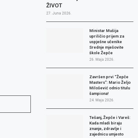
ŽIVOT
27. Juna 2026.
Ministar Mušija
upriličio prijem za
uspješne učenike
Srednje mješovite
škole Žepče
26. Maja 2026.
Završen prvi “Žepče
Masters”: Mario Željo
Milošević odnio titulu
šampiona!
24. Maja 2026.
Tešanj, Žepče i Vareš:
Kada mladi biraju
znanje, zdravlje i
zajednicu umjesto