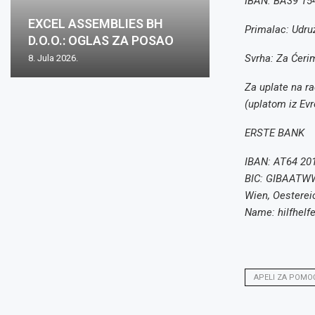
IBAN: BA39 15
Oglas za posa
EXCEL ASSEMBLIES BH
Zovko Žepče: O
Zovko d.o.o.: O
Oglas za posao
mjesto: Inspekt
Primalac: Udruž
D.O.O.: OGLAS ZA POSAO
posao
posao
nabave m/ž
1...
Svrha: Za Ćeri
8. Jula 2026.
2. Juna 2026.
15. Maja 2026.
15. Maja 2026.
8. Aprila 2026.
Za uplate na ra
(uplatom iz Evr
ERSTE BANK
IBAN: AT64 20
BIC: GIBAATW
Wien, Oesterei
Name: hilfhelf
APELI ZA POMO