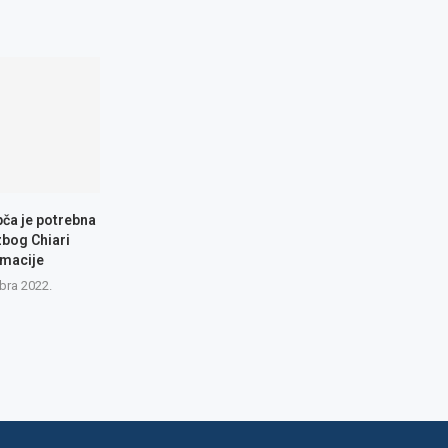
pča je potrebna
zbog Chiari
macije
bra 2022.