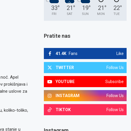
33
°
21
°
19
°
21
°
22
°
FRI
SAT
SUN
MON
TUE
Pratite nas
41.4K
Fans
Like
TWITTER
Follow Us
 noć. Apel
YOUTUBE
Subscribe
v prokišnjava i
malne uslove za
INSTAGRAM
Follow Us
TIKTOK
Follow Us
 koliko-toliko,
va stanje u
Instagram