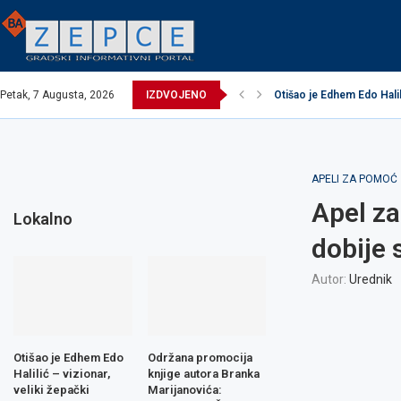
Petak, 7 Augusta, 2026
IZDVOJENO
Otišao je Edhem Edo Halili
EXCEL ASSEMBLIES BH 
Održana promocija knjig
Načelnik održao prijem u
Potpisani ugovori za rea
Obavijest o prekidu vod
Obavijest o prekidu vod
Zavidovići domaćin Izbo
Zovko Žepče: Oglas za 
APELI ZA POMOĆ
Apel za
Lokalno
dobije
Autor:
Urednik
Otišao je Edhem Edo
Održana promocija
Halilić – vizionar,
knjige autora Branka
veliki žepački
Marijanovića: