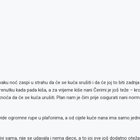
ku noć zaspi u strahu da će se kuća srušiti i da će joj to biti zadnja
enutku kada pada kiša, a za vrijeme kiše nani Čerimi je još teže – kro
tnoća da će se kuća urušiti. Plan nam je čim prije osigurati nani nor
ide ogromne rupe u plafonima, a od cijele kuće nana ima samo jednu,
ivi sama, nije se udavala i nema djece, a to joj sve još dodatno oteža