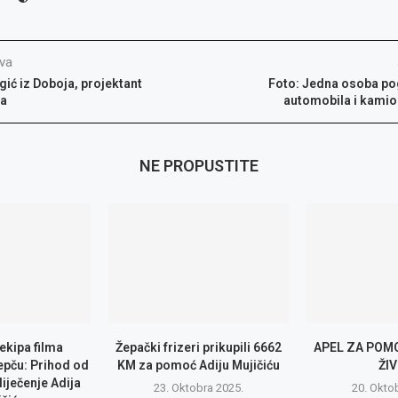
va
ć iz Doboja, projektant
Foto: Jedna osoba po
a
automobila i kami
NE PROPUSTITE
 ekipa filma
Žepački frizeri prikupili 6662
APEL ZA POMO
epču: Prihod od
KM za pomoć Adiju Mujičiću
ŽI
liječenje Adija
23. Oktobra 2025.
20. Okto