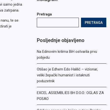
ravi samo jedna
va zatrpana.
Pretraga
 nanu, te se
PRETRAGA
irati je
Posljednje objavljeno
Na Edinovim krilima BiH ostvarila prvu
pobjedu
Otišao je Edhem Edo Halilić – vizionar,
veliki žepački humanist i istaknuti
poduzetnik
EXCEL ASSEMBLIES BH D.O.O.: OGLAS ZA
POSAO