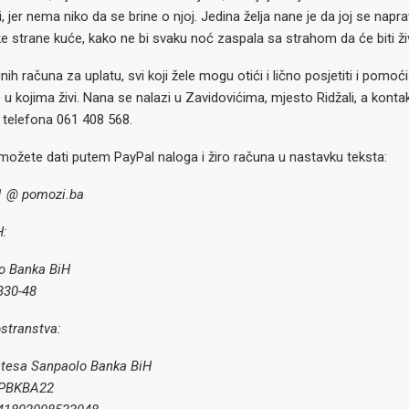
, jer nema niko da se brine o njoj. Jedina želja nane je da joj se nap
e strane kuće, kako ne bi svaku noć zaspala sa strahom da će biti ži
ih računa za uplatu, svi koji žele mogu otići i lično posjetiti i pomoći
e u kojima živi. Nana se nalazi u Zavidovićima, mjesto Ridžali, a kontakt
 telefona 061 408 568.
možete dati putem PayPal naloga i žiro računa u nastavku teksta:
1 @ pomozi.ba
H:
o Banka BiH
330-48
ostranstva:
ntesa Sanpaolo Banka BiH
PBKBA22