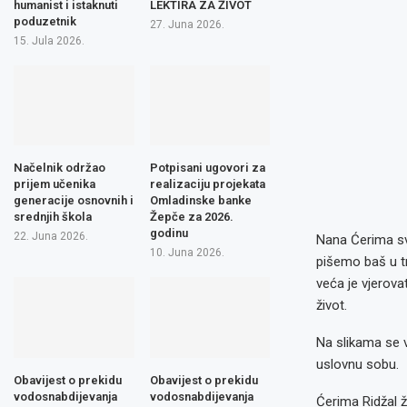
humanist i istaknuti
LEKTIRA ZA ŽIVOT
poduzetnik
27. Juna 2026.
15. Jula 2026.
Načelnik održao
Potpisani ugovori za
prijem učenika
realizaciju projekata
generacije osnovnih i
Omladinske banke
srednjih škola
Žepče za 2026.
godinu
22. Juna 2026.
Nana Ćerima sva
10. Juna 2026.
pišemo baš u tr
veća je vjerova
život.
Na slikama se v
uslovnu sobu.
Obavijest o prekidu
Obavijest o prekidu
vodosnabdijevanja
vodosnabdijevanja
Ćerima Ridžal ž