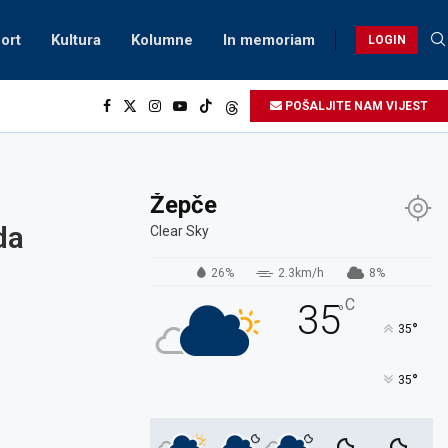
ort
Kultura
Kolumne
In memoriam
LOGIN
POŠALJITE NAM VIJEST
Žepče
da
Clear Sky
26%
2.3km/h
8%
C
35
°
°
35
°
35