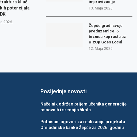
truktura ključ
improvizacije
čkih potencijala
13. Maja 2026.
ZDK
ta 2026.
Žepče gradi svoje
preduzetnice: 5
biznisa koji rastu uz
BizUp Goes Local
12. Maja 2026.
Posljednje novosti
Načelnik održao prijem učenika generacije
osnovnih i srednjih škola
Potpisani ugovori za realizaciju projekata
Omladinske banke Žepče za 2026. godinu