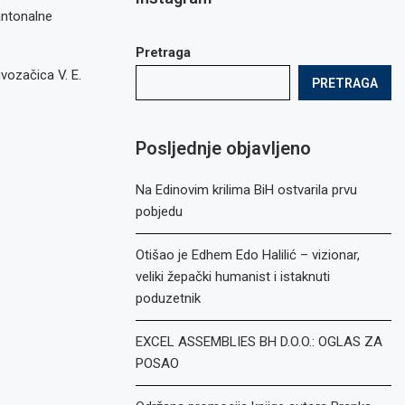
antonalne
Pretraga
uvozačica V. E.
PRETRAGA
Posljednje objavljeno
Na Edinovim krilima BiH ostvarila prvu
pobjedu
Otišao je Edhem Edo Halilić – vizionar,
veliki žepački humanist i istaknuti
poduzetnik
EXCEL ASSEMBLIES BH D.O.O.: OGLAS ZA
POSAO