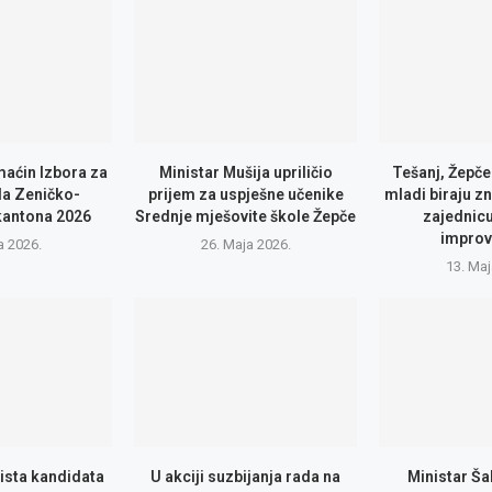
maćin Izbora za
Ministar Mušija upriličio
Tešanj, Žepče
a Zeničko-
prijem za uspješne učenike
mladi biraju zn
kantona 2026
Srednje mješovite škole Žepče
zajednic
improv
a 2026.
26. Maja 2026.
13. Maj
lista kandidata
U akciji suzbijanja rada na
Ministar Ša