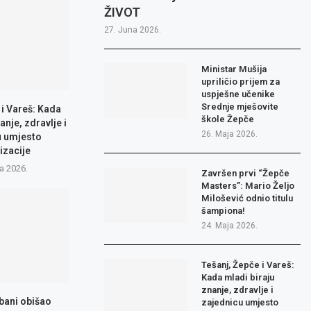
ŽIVOT
27. Juna 2026.
Ministar Mušija
upriličio prijem za
uspješne učenike
Srednje mješovite
 i Vareš: Kada
škole Žepče
anje, zdravlje i
26. Maja 2026.
u umjesto
izacije
a 2026.
Završen prvi “Žepče
Masters”: Mario Željo
Milošević odnio titulu
šampiona!
24. Maja 2026.
Tešanj, Žepče i Vareš:
Kada mladi biraju
znanje, zdravlje i
bani obišao
zajednicu umjesto