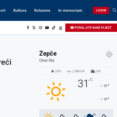
ort
Kultura
Kolumne
In memoriam
LOGIN
POŠALJITE NAM VIJEST
Žepče
reći
Clear Sky
29%
2.8km/h
0%
C
31
°
°
31
°
31