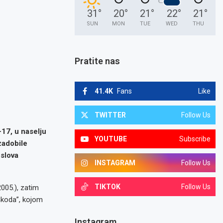
31
°
20
°
21
°
22
°
21
°
SUN
MON
TUE
WED
THU
Pratite nas
41.4K
Fans
Like
TWITTER
Follow Us
17, u naselju
YOUTUBE
Subscribe
zadobile
oslova
INSTAGRAM
Follow Us
TIKTOK
Follow Us
2005.), zatim
 “Škoda”, kojom
Instagram