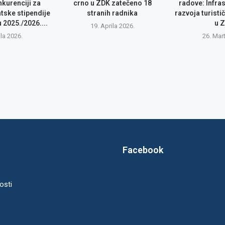
nkurenciji za
crno u ZDK zatečeno 18
radove: Infras
tske stipendije
stranih radnika
razvoja turisti
2025./2026....
u 
19. Aprila 2026.
ila 2026.
26. Mar
Facebook
osti