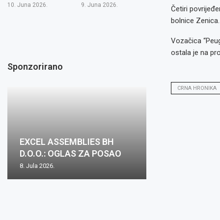
10. Juna 2026.
9. Juna 2026.
Četiri povrijeđ
bolnice Zenica.
Vozačica “Peuge
ostala je na pr
Sponzorirano
CRNA HRONIKA
Oglas za posa
EXCEL ASSEMBLIES BH
Zovko Žepče: O
Zovko d.o.o.: O
Oglas za posao
mjesto: Inspekt
D.O.O.: OGLAS ZA POSAO
posao
posao
nabave m/ž
1...
8. Jula 2026.
2. Juna 2026.
15. Maja 2026.
15. Maja 2026.
8. Aprila 2026.