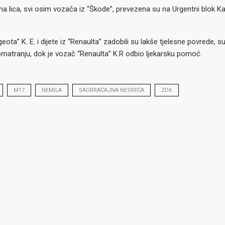
ena lica, svi osim vozača iz “Škode”, prevezena su na Urgentni blok K
ota” K. E. i dijete iz “Renaulta” zadobili su lakše tjelesne povrede, s
omatranju, dok je vozač “Renaulta” K.R odbio ljekarsku pomoć.
M17
NEMILA
SAOBRAĆAJNA NESREĆA
ZDK
o: Radno
glas za
glas za
: Referent
or kvalitete,