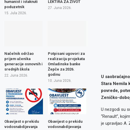
humanist i istaknuti
LEKTIRA ZA ŽIVOT
poduzetnik
27. Juna 2026.
15. Jula 2026.
Načelnik održao
Potpisani ugovori za
prijem učenika
realizaciju projekata
generacije osnovnih i
Omladinske banke
srednjih škola
Žepče za 2026.
godinu
22. Juna 2026.
U saobraćajno
10. Juna 2026.
Stara Nemila k
povrede, potvr
Zeničko-doboj
U nezgodi su sud
“Renault”, kojim
Obavijest o prekidu
Obavijest o prekidu
je upravljao A. 
vodosnabdijevanja
vodosnabdijevanja