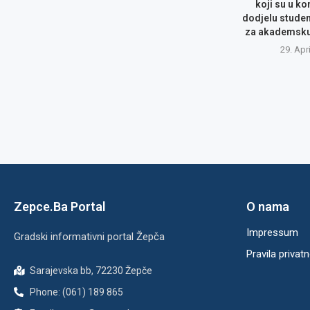
koji su u ko
dodjelu studen
za akademsku 
29. Apr
Zepce.Ba Portal
O nama
Impressum
Gradski informativni portal Žepča
Pravila privatn
Sarajevska bb, 72230 Žepče
Phone: (061) 189 865