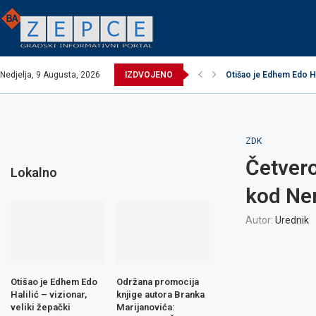
Nedjelja, 9 Augusta, 2026
IZDVOJENO
Otišao je Edhem Edo Hali
EXCEL ASSEMBLIES B
Održana promocija knj
Načelnik održao prijem
Potpisani ugovori za r
Obavijest o prekidu v
Obavijest o prekidu v
Zavidovići domaćin I
Zovko Žepče: Oglas z
ZDK
Četvero
Lokalno
kod Ne
Autor:
Urednik
Otišao je Edhem Edo
Održana promocija
Halilić – vizionar,
knjige autora Branka
veliki žepački
Marijanovića: