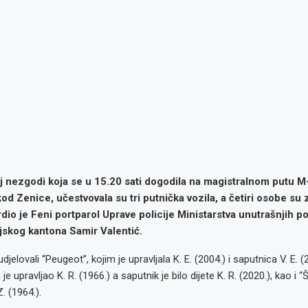
j nezgodi koja se u 15.20 sati dogodila na magistralnom putu M-
od Zenice, učestvovala su tri putnička vozila, a četiri osobe su 
dio je Feni portparol Uprave policije Ministarstva unutrašnjih p
skog kantona Samir Valentić.
jelovali “Peugeot”, kojim je upravljala K. E. (2004.) i saputnica V. E. (
 je upravljao K. R. (1966.) a saputnik je bilo dijete K. R. (2020.), kao i
Z. (1964.).