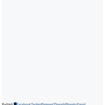
Podijeli
0
Facebook
Twitter
Pinterest
Threads
Bluesky
Email