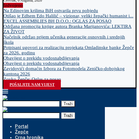
Četvrtak, 6 Augusta, 2026
Izdvojeno
Na Edinovim krilima BiH ostvarila prvu pobjedu
Otišao je Edhem Edo Halilić – vizionar, veliki žepački humanist i...
EXCEL ASSEMBLIES BH D.O.O.: OGLAS ZA POSAO
Održana promocija knjige autora Branka Marijanovića: LEKTIRA
ZA ŽIVOT
Načelnik održao prijem učenika generacije osnovnih i srednjih
škola
Potpisani ugovori za realizaciju projekata Omladinske banke Žepče
za 2026. godinu
Obavijest o prekidu vodosnabdijevanja
Obavijest o prekidu vodosnabdijevanja
Zavidovići domaćin Izbora za Fotomodela Zeničko-dobojskog
kantona 2026
Zovko Žepče: Oglas za posao
POŠALJITE NAM VIJEST
Traži
Traži
Portal
Žepče
Crna hronika