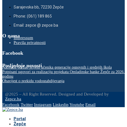
Sarajevska bb, 72230 Žepče
Phone: (061) 189 865
Email: zepce @ zepce.ba
O nama
Impressum
Pravila privatnosti
Facebook
Posljednje novosti
Načelnik održao prijem učenika generacije osnovnih i srednjih škola
Potpisani ugovori za realizaciju projekata Omladinske banke Žepče za 2026.
godinu
Obavijest o prekidu vodosnabdijevanja
@2025 – All Right Reserved. Designed and Developed by
Zepce.ba
Facebook
Twitter
Instagram
Linkedin
Youtube
Email
Portal
Žepče