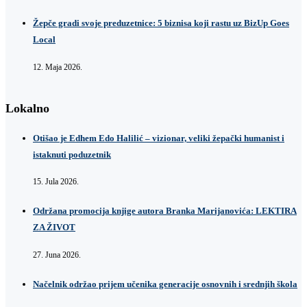
Žepče gradi svoje preduzetnice: 5 biznisa koji rastu uz BizUp Goes
Local
12. Maja 2026.
Lokalno
Otišao je Edhem Edo Halilić – vizionar, veliki žepački humanist i
istaknuti poduzetnik
15. Jula 2026.
Održana promocija knjige autora Branka Marijanovića: LEKTIRA
ZA ŽIVOT
27. Juna 2026.
Načelnik održao prijem učenika generacije osnovnih i srednjih škola