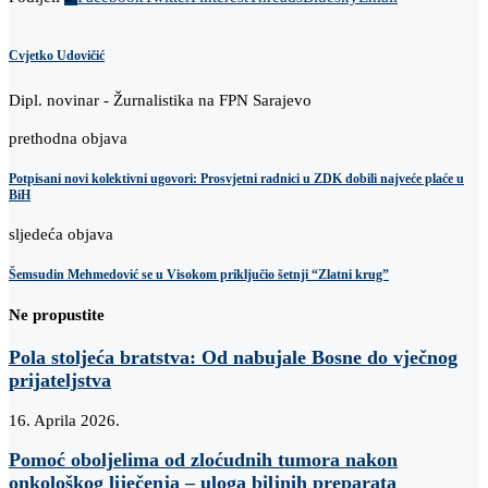
Cvjetko Udovičić
Dipl. novinar - Žurnalistika na FPN Sarajevo
prethodna objava
Potpisani novi kolektivni ugovori: Prosvjetni radnici u ZDK dobili najveće plaće u
BiH
sljedeća objava
Šemsudin Mehmedović se u Visokom priključio šetnji “Zlatni krug”
Ne propustite
Pola stoljeća bratstva: Od nabujale Bosne do vječnog
prijateljstva
16. Aprila 2026.
Pomoć oboljelima od zloćudnih tumora nakon
onkološkog liječenja – uloga biljnih preparata