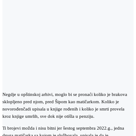
Negdje u opštinskoj arhivi, moglo bi se pronaći koliko je brakova
sklopljeno pred njom, pred Šipom kao matičarkom. Koliko je
novorođenčadi upisala u knjige rođenih i koliko je smrti provela
kroz knjige umrlih, sve dok nije otišla u penziju.
Ti brojevi možda i nisu bitni jer šestog septembra 2022.g., jedna
druga matičarka sa kojom je službovala, upisala je da je