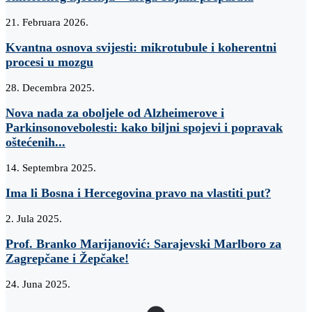
21. Februara 2026.
Kvantna osnova svijesti: mikrotubule i koherentni
procesi u mozgu
28. Decembra 2025.
Nova nada za oboljele od Alzheimerove i
Parkinsonovebolesti: kako biljni spojevi i popravak
oštećenih...
14. Septembra 2025.
Ima li Bosna i Hercegovina pravo na vlastiti put?
2. Jula 2025.
Prof. Branko Marijanović: Sarajevski Marlboro za
Zagrepčane i Žepčake!
24. Juna 2025.