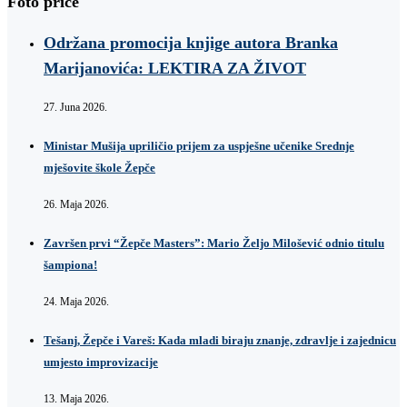
Foto priče
Održana promocija knjige autora Branka
Marijanovića: LEKTIRA ZA ŽIVOT
27. Juna 2026.
Ministar Mušija upriličio prijem za uspješne učenike Srednje
mješovite škole Žepče
26. Maja 2026.
Završen prvi “Žepče Masters”: Mario Željo Milošević odnio titulu
šampiona!
24. Maja 2026.
Tešanj, Žepče i Vareš: Kada mladi biraju znanje, zdravlje i zajednicu
umjesto improvizacije
13. Maja 2026.