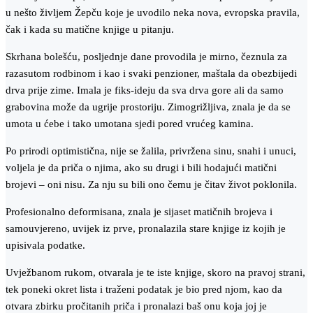
u nešto življem Žepču koje je uvodilo neka nova, evropska pravila,
čak i kada su matične knjige u pitanju.
Skrhana bolešću, posljednje dane provodila je mirno, čeznula za
razasutom rodbinom i kao i svaki penzioner, maštala da obezbijedi
drva prije zime. Imala je fiks-ideju da sva drva gore ali da samo
grabovina može da ugrije prostoriju. Zimogrižljiva, znala je da se
umota u ćebe i tako umotana sjedi pored vrućeg kamina.
Po prirodi optimistična, nije se žalila, privržena sinu, snahi i unuci,
voljela je da priča o njima, ako su drugi i bili hodajući matični
brojevi – oni nisu. Za nju su bili ono čemu je čitav život poklonila.
Profesionalno deformisana, znala je sijaset matičnih brojeva i
samouvjereno, uvijek iz prve, pronalazila stare knjige iz kojih je
upisivala podatke.
Uvježbanom rukom, otvarala je te iste knjige, skoro na pravoj strani,
tek poneki okret lista i traženi podatak je bio pred njom, kao da
otvara zbirku pročitanih priča i pronalazi baš onu koja joj je