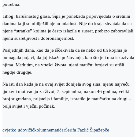
potrebna.
Tihog, barušnastog glasa, Šipa je ponekada pripovijedala o sretnim
danima koji su obilježili njenu mladost. Nije do kraja shvatala da su
njene “stranke” kojima je često izlazila u susret, prebrzo zaboravljali
njenu susretljivost i dobronamjernost.
Posljednjih dana, kao da je iščekivala da se neko od tih kojima je
pomagala pojavi, da joj iskaže poštovanje, kao što je i ona iskazivala
njima. Međutim, na vrtešci života, njeni matični brojevi su otišli
negdje drugdje.
Na isti dan kada je na ovaj svijet donijela svog sina, njenu najveću
ljubav i motivaciju za život, 7. septembra, nakon 46 godina, veliki
broj sugrađana, prijatelja i familije, ispratilo je matičarku na drugi –
bolji svijet i vječni počinak.
cvjetko udovičić
kolumne
matičar
Šerifa Fazlić Šipa
žepče