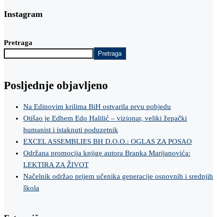
Instagram
Pretraga
Pretraga
Posljednje objavljeno
Na Edinovim krilima BiH ostvarila prvu pobjedu
Otišao je Edhem Edo Halilić – vizionar, veliki žepački
humanist i istaknuti poduzetnik
EXCEL ASSEMBLIES BH D.O.O.: OGLAS ZA POSAO
Održana promocija knjige autora Branka Marijanovića:
LEKTIRA ZA ŽIVOT
Načelnik održao prijem učenika generacije osnovnih i srednjih
škola