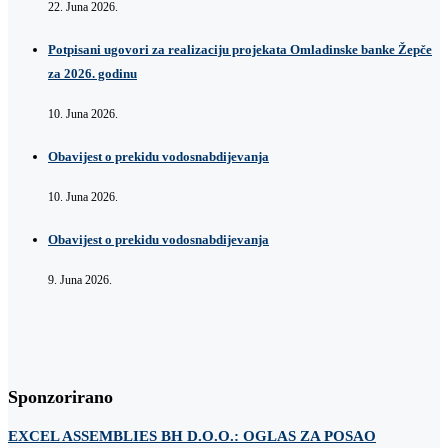
22. Juna 2026.
Potpisani ugovori za realizaciju projekata Omladinske banke Žepče
za 2026. godinu
10. Juna 2026.
Obavijest o prekidu vodosnabdijevanja
10. Juna 2026.
Obavijest o prekidu vodosnabdijevanja
9. Juna 2026.
Sponzorirano
EXCEL ASSEMBLIES BH D.O.O.: OGLAS ZA POSAO