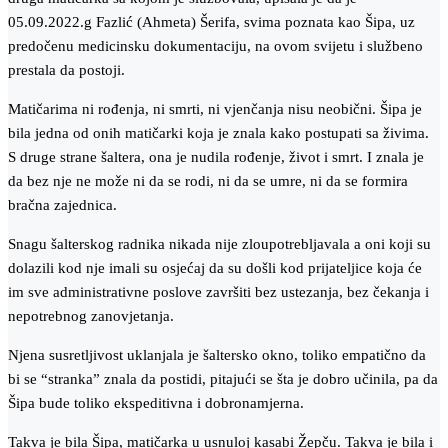
05.09.2022.g Fazlić (Ahmeta) Šerifa, svima poznata kao Šipa, uz
predočenu medicinsku dokumentaciju, na ovom svijetu i službeno
prestala da postoji.
Matičarima ni rođenja, ni smrti, ni vjenčanja nisu neobični. Šipa je
bila jedna od onih matičarki koja je znala kako postupati sa živima.
S druge strane šaltera, ona je nudila rođenje, život i smrt. I znala je
da bez nje ne može ni da se rodi, ni da se umre, ni da se formira
bračna zajednica.
Snagu šalterskog radnika nikada nije zloupotrebljavala a oni koji su
dolazili kod nje imali su osjećaj da su došli kod prijateljice koja će
im sve administrativne poslove završiti bez ustezanja, bez čekanja i
nepotrebnog zanovjetanja.
Njena susretljivost uklanjala je šaltersko okno, toliko empatično da
bi se “stranka” znala da postidi, pitajući se šta je dobro učinila, pa da
Šipa bude toliko ekspeditivna i dobronamjerna.
Takva je bila Šipa, matičarka u usnuloj kasabi Žepču. Takva je bila i