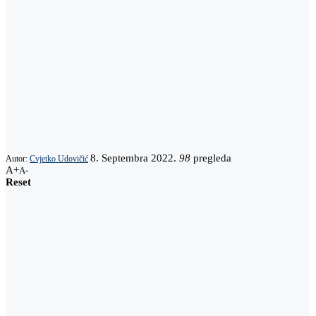
8. Septembra 2022.
98
pregleda
Autor:
Cvjetko Udovičić
A+
A-
Reset