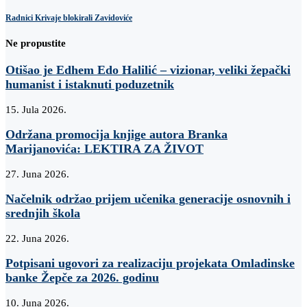
Radnici Krivaje blokirali Zavidoviće
Ne propustite
Otišao je Edhem Edo Halilić – vizionar, veliki žepački
humanist i istaknuti poduzetnik
15. Jula 2026.
Održana promocija knjige autora Branka
Marijanovića: LEKTIRA ZA ŽIVOT
27. Juna 2026.
Načelnik održao prijem učenika generacije osnovnih i
srednjih škola
22. Juna 2026.
Potpisani ugovori za realizaciju projekata Omladinske
banke Žepče za 2026. godinu
10. Juna 2026.