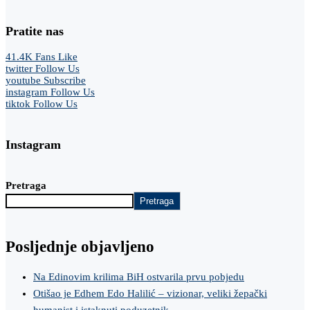
Pratite nas
41.4K
Fans
Like
twitter
Follow Us
youtube
Subscribe
instagram
Follow Us
tiktok
Follow Us
Instagram
Pretraga
Pretraga
Posljednje objavljeno
Na Edinovim krilima BiH ostvarila prvu pobjedu
Otišao je Edhem Edo Halilić – vizionar, veliki žepački