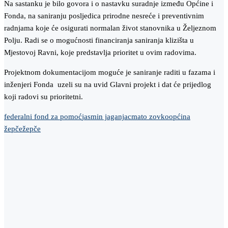
Na sastanku je bilo govora i o nastavku suradnje između Općine i
Fonda, na saniranju posljedica prirodne nesreće i preventivnim
radnjama koje će osigurati normalan život stanovnika u Željeznom
Polju. Radi se o mogućnosti financiranja saniranja klizišta u
Mjestovoj Ravni, koje predstavlja prioritet u ovim radovima.
Projektnom dokumentacijom moguće je saniranje raditi u fazama i
inženjeri Fonda uzeli su na uvid Glavni projekt i dat će prijedlog
koji radovi su prioritetni.
federalni fond za pomoć
jasmin jaganjac
mato zovko
općina
žepče
žepče