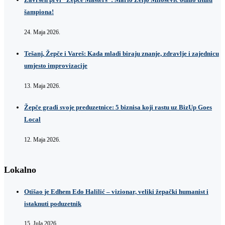
šampiona!
24. Maja 2026.
Tešanj, Žepče i Vareš: Kada mladi biraju znanje, zdravlje i zajednicu
umjesto improvizacije
13. Maja 2026.
Žepče gradi svoje preduzetnice: 5 biznisa koji rastu uz BizUp Goes
Local
12. Maja 2026.
Lokalno
Otišao je Edhem Edo Halilić – vizionar, veliki žepački humanist i
istaknuti poduzetnik
15. Jula 2026.