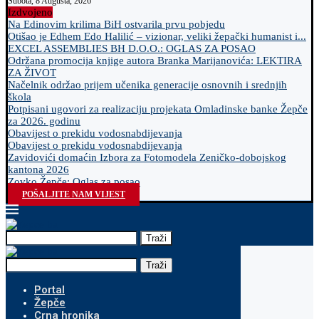
Subota, 8 Augusta, 2026
Izdvojeno
Na Edinovim krilima BiH ostvarila prvu pobjedu
Otišao je Edhem Edo Halilić – vizionar, veliki žepački humanist i...
EXCEL ASSEMBLIES BH D.O.O.: OGLAS ZA POSAO
Održana promocija knjige autora Branka Marijanovića: LEKTIRA
ZA ŽIVOT
Načelnik održao prijem učenika generacije osnovnih i srednjih
škola
Potpisani ugovori za realizaciju projekata Omladinske banke Žepče
za 2026. godinu
Obavijest o prekidu vodosnabdijevanja
Obavijest o prekidu vodosnabdijevanja
Zavidovići domaćin Izbora za Fotomodela Zeničko-dobojskog
kantona 2026
Zovko Žepče: Oglas za posao
POŠALJITE NAM VIJEST
Traži
Traži
Portal
Žepče
Crna hronika