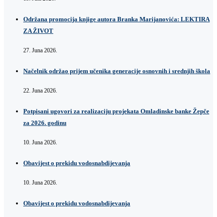
Održana promocija knjige autora Branka Marijanovića: LEKTIRA
ZA ŽIVOT
27. Juna 2026.
Načelnik održao prijem učenika generacije osnovnih i srednjih škola
22. Juna 2026.
Potpisani ugovori za realizaciju projekata Omladinske banke Žepče
za 2026. godinu
10. Juna 2026.
Obavijest o prekidu vodosnabdijevanja
10. Juna 2026.
Obavijest o prekidu vodosnabdijevanja