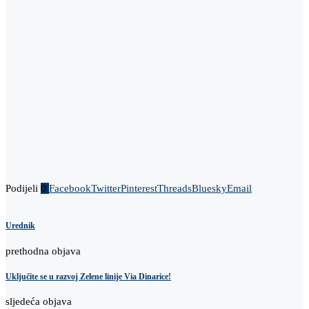
Podijeli
0
Facebook
Twitter
Pinterest
Threads
Bluesky
Email
Urednik
prethodna objava
Uključite se u razvoj Zelene linije Via Dinarice!
sljedeća objava