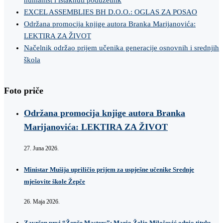
humanist i istaknuti poduzetnik
EXCEL ASSEMBLIES BH D.O.O.: OGLAS ZA POSAO
Održana promocija knjige autora Branka Marijanovića:
LEKTIRA ZA ŽIVOT
Načelnik održao prijem učenika generacije osnovnih i srednjih
škola
Foto priče
Održana promocija knjige autora Branka
Marijanovića: LEKTIRA ZA ŽIVOT
27. Juna 2026.
Ministar Mušija upriličio prijem za uspješne učenike Srednje
mješovite škole Žepče
26. Maja 2026.
Završen prvi “Žepče Masters”: Mario Željo Milošević odnio titulu