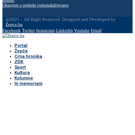
godinu
Obavijest o prekidu vodosnabdijevanja
@2025 – All Right Reserved. Designed and Developed by
Zepce.ba
Facebook
Twitter
Instagram
Linkedin
Youtube
Email
Portal
Žepče
Crna hronika
ZDK
Sport
Kultura
Kolumne
In memoriam