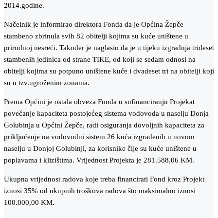
2014.godine.
Načelnik je informirao direktora Fonda da je Općina Žepče
stambeno zbrinula svih 82 obitelji kojima su kuće uništene u
prirodnoj nesreći. Također je naglasio da je u tijeku izgradnja trideset
stambenih jedinica od strane TIKE, od koji se sedam odnosi na
obitelji kojima su potpuno uništene kuće i dvadeset tri na obitelji koji
su u tzv.ugroženim zonama.
Prema Općini je ostala obveza Fonda u sufinanciranju Projekat
povećanje kapaciteta postojećeg sistema vodovoda u naselju Donja
Golubinja u Općini Žepče, radi osiguranja dovoljnih kapaciteta za
priključenje na vodovodni sistem 26 kuća izgrađenih u novom
naselju u Donjoj Golubinji, za korisnike čije su kuće uništene u
poplavama i klizištima. Vrijednost Projekta je 281.588,06 KM.
Ukupna vrijednost radova koje treba financirati Fond kroz Projekt
iznosi 35% od ukupnih troškova radova što maksimalno iznosi
100.000,00 KM.