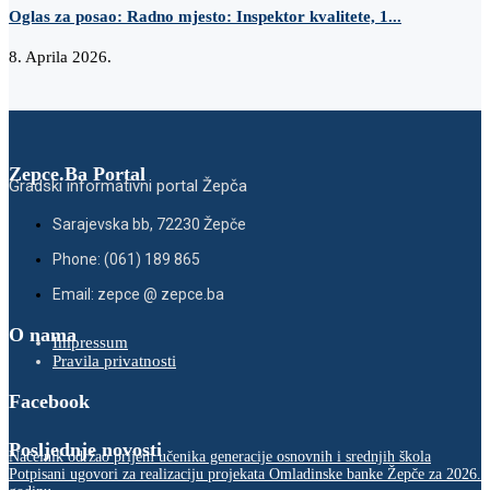
Oglas za posao: Radno mjesto: Inspektor kvalitete, 1...
8. Aprila 2026.
Zepce.Ba Portal
Gradski informativni portal Žepča
Sarajevska bb, 72230 Žepče
Phone: (061) 189 865
Email: zepce @ zepce.ba
O nama
Impressum
Pravila privatnosti
Facebook
Posljednje novosti
Načelnik održao prijem učenika generacije osnovnih i srednjih škola
Potpisani ugovori za realizaciju projekata Omladinske banke Žepče za 2026.