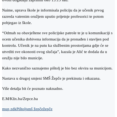
ovom događaju zaprimili oko 13:15 sati.
Naime, uprava škole je informisala policiju da je učenik prvog
razreda vatrenim oružjem uputio prijetnje profesorici te potom
pobjegao iz škole.
“Odmah su obavještene sve policijske patrole te je u komunikaciji s
ocem učenika dobivena informacija da je pronađen i stavljen pod
kontrolu. Učenik je na putu ka službenim prostorijama gdje će se
utvrditi sve okonosti ovog slučaja”, kazala je Alić te dodala da u
oružju nije bilo municije.
Kako nezvanično saznajemo pištolj je bio bez okvira sa municijom.
Nastava u drugoj smjeni SMŠ Žepče je prekinuta i otkazana.
Više detalja bit će poznato naknadno.
E.M/Klix.ba/Zepce.ba
mup zdk
Pištolj
smš žepče
žepče