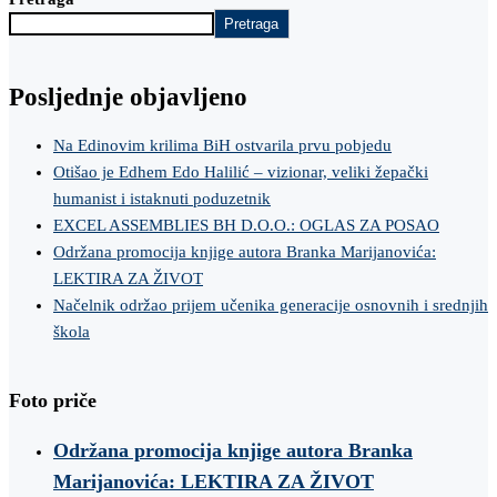
Pretraga
Posljednje objavljeno
Na Edinovim krilima BiH ostvarila prvu pobjedu
Otišao je Edhem Edo Halilić – vizionar, veliki žepački
humanist i istaknuti poduzetnik
EXCEL ASSEMBLIES BH D.O.O.: OGLAS ZA POSAO
Održana promocija knjige autora Branka Marijanovića:
LEKTIRA ZA ŽIVOT
Načelnik održao prijem učenika generacije osnovnih i srednjih
škola
Foto priče
Održana promocija knjige autora Branka
Marijanovića: LEKTIRA ZA ŽIVOT