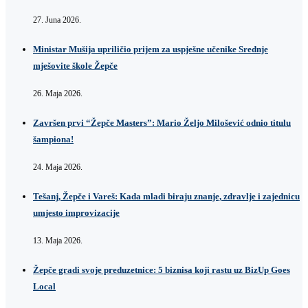
27. Juna 2026.
Ministar Mušija upriličio prijem za uspješne učenike Srednje
mješovite škole Žepče
26. Maja 2026.
Završen prvi “Žepče Masters”: Mario Željo Milošević odnio titulu
šampiona!
24. Maja 2026.
Tešanj, Žepče i Vareš: Kada mladi biraju znanje, zdravlje i zajednicu
umjesto improvizacije
13. Maja 2026.
Žepče gradi svoje preduzetnice: 5 biznisa koji rastu uz BizUp Goes
Local