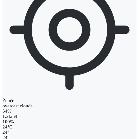
Žepče
overcast clouds
54%
1.2km/h
100%
24
°
C
24
°
24
°