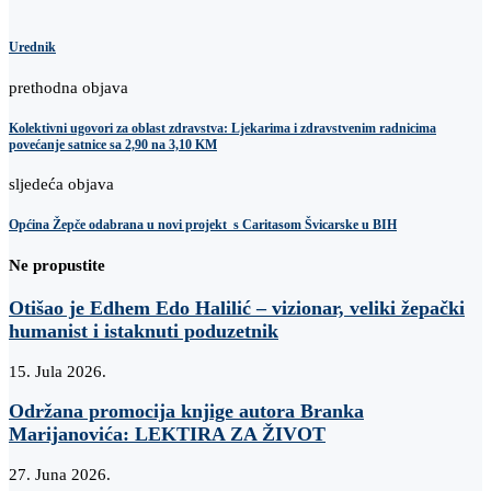
Urednik
prethodna objava
Kolektivni ugovori za oblast zdravstva: Ljekarima i zdravstvenim radnicima
povećanje satnice sa 2,90 na 3,10 KM
sljedeća objava
Općina Žepče odabrana u novi projekt s Caritasom Švicarske u BIH
Ne propustite
Otišao je Edhem Edo Halilić – vizionar, veliki žepački
humanist i istaknuti poduzetnik
15. Jula 2026.
Održana promocija knjige autora Branka
Marijanovića: LEKTIRA ZA ŽIVOT
27. Juna 2026.