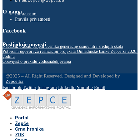
Email: zepce @ zepce.ba
O nama
Impressum
Pravila privatnosti
Facebook
Posljednje novosti
Načelnik održao prijem učenika generacije osnovnih i srednjih škola
Potpisani ugovori za realizaciju projekata Omladinske banke Žepče za 2026.
godinu
Obavijest o prekidu vodosnabdijevanja
@2025 – All Right Reserved. Designed and Developed by
Zepce.ba
Facebook
Twitter
Instagram
Linkedin
Youtube
Email
Portal
Žepče
Crna hronika
ZDK