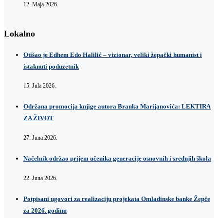
12. Maja 2026.
Lokalno
Otišao je Edhem Edo Halilić – vizionar, veliki žepački humanist i
istaknuti poduzetnik
15. Jula 2026.
Održana promocija knjige autora Branka Marijanovića: LEKTIRA
ZA ŽIVOT
27. Juna 2026.
Načelnik održao prijem učenika generacije osnovnih i srednjih škola
22. Juna 2026.
Potpisani ugovori za realizaciju projekata Omladinske banke Žepče
za 2026. godinu