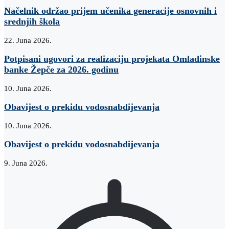
Načelnik održao prijem učenika generacije osnovnih i
srednjih škola
22. Juna 2026.
Potpisani ugovori za realizaciju projekata Omladinske
banke Žepče za 2026. godinu
10. Juna 2026.
Obavijest o prekidu vodosnabdijevanja
10. Juna 2026.
Obavijest o prekidu vodosnabdijevanja
9. Juna 2026.