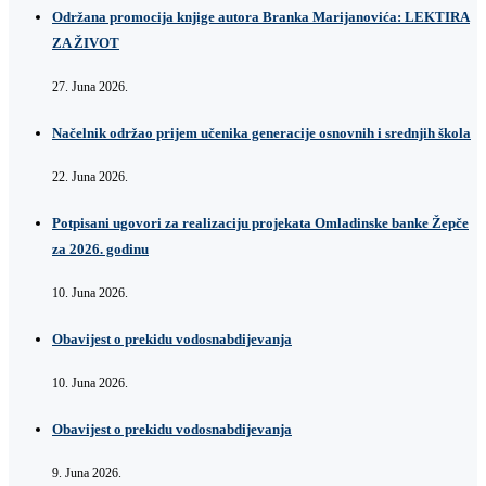
Održana promocija knjige autora Branka Marijanovića: LEKTIRA
ZA ŽIVOT
27. Juna 2026.
Načelnik održao prijem učenika generacije osnovnih i srednjih škola
22. Juna 2026.
Potpisani ugovori za realizaciju projekata Omladinske banke Žepče
za 2026. godinu
10. Juna 2026.
Obavijest o prekidu vodosnabdijevanja
10. Juna 2026.
Obavijest o prekidu vodosnabdijevanja
9. Juna 2026.