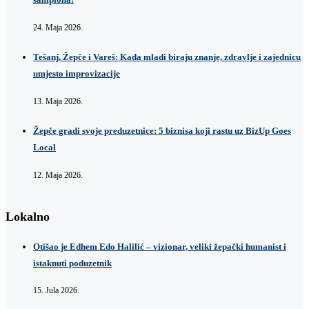
24. Maja 2026.
Tešanj, Žepče i Vareš: Kada mladi biraju znanje, zdravlje i zajednicu
umjesto improvizacije
13. Maja 2026.
Žepče gradi svoje preduzetnice: 5 biznisa koji rastu uz BizUp Goes
Local
12. Maja 2026.
Lokalno
Otišao je Edhem Edo Halilić – vizionar, veliki žepački humanist i
istaknuti poduzetnik
15. Jula 2026.