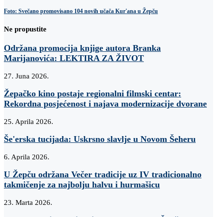
Foto: Svečano promovisano 104 novih učača Kur'ana u Žepču
Ne propustite
Održana promocija knjige autora Branka
Marijanovića: LEKTIRA ZA ŽIVOT
27. Juna 2026.
Žepačko kino postaje regionalni filmski centar:
Rekordna posjećenost i najava modernizacije dvorane
25. Aprila 2026.
Še'erska tucijada: Uskrsno slavlje u Novom Šeheru
6. Aprila 2026.
U Žepču održana Večer tradicije uz IV tradicionalno
takmičenje za najbolju halvu i hurmašicu
23. Marta 2026.