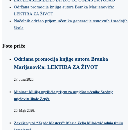
EXCEL ASSEMBLIES BH D.O.O.: OGLAS ZA POSAO
Održana promocija knjige autora Branka Marijanovića:
LEKTIRA ZA ŽIVOT
Načelnik održao prijem učenika generacije osnovnih i srednjih
škola
Foto priče
Održana promocija knjige autora Branka
Marijanovića: LEKTIRA ZA ŽIVOT
27. Juna 2026.
Ministar Mušija upriličio prijem za uspješne učenike Srednje
mješovite škole Žepče
26. Maja 2026.
Završen prvi “Žepče Masters”: Mario Željo Milošević odnio titulu
šampiona!