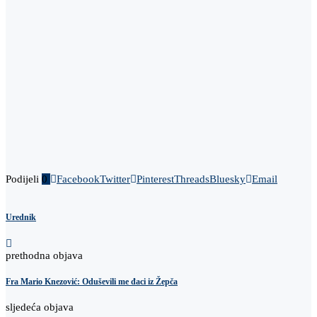
Podijeli
0
Facebook
Twitter
Pinterest
Threads
Bluesky
Email
Urednik
prethodna objava
Fra Mario Knezović: Oduševili me đaci iz Žepča
sljedeća objava