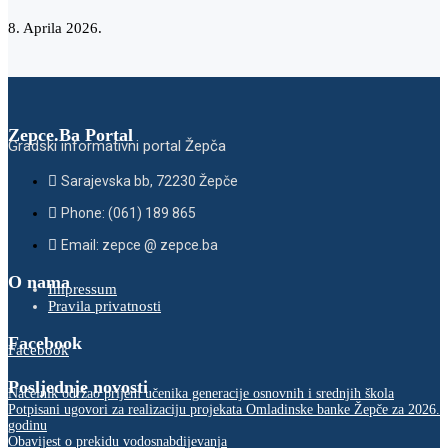
8. Aprila 2026.
Zepce.Ba Portal
Gradski informativni portal Žepča
Sarajevska bb, 72230 Žepče
Phone: (061) 189 865
Email: zepce @ zepce.ba
O nama
Impressum
Pravila privatnosti
Facebook
Facebook
Posljednje novosti
Načelnik održao prijem učenika generacije osnovnih i srednjih škola
Potpisani ugovori za realizaciju projekata Omladinske banke Žepče za 2026.
godinu
Obavijest o prekidu vodosnabdijevanja