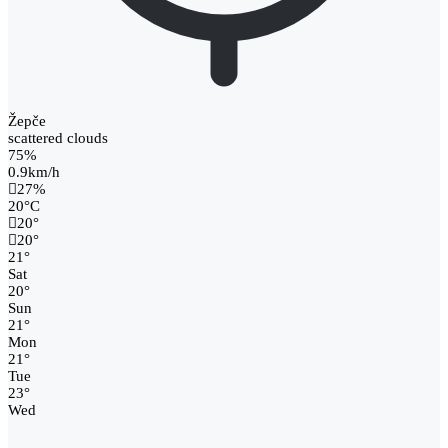
Žepče
scattered clouds
75%
0.9km/h
27%
20
°
C
20
°
20
°
21
°
Sat
20
°
Sun
21
°
Mon
21
°
Tue
23
°
Wed