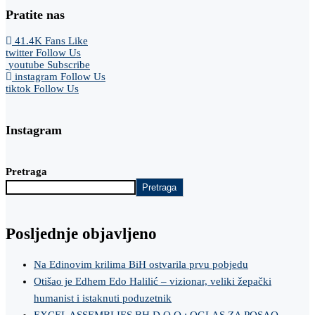
Pratite nas
41.4K
Fans
Like
twitter
Follow Us
youtube
Subscribe
instagram
Follow Us
tiktok
Follow Us
Instagram
Pretraga
Pretraga
Posljednje objavljeno
Na Edinovim krilima BiH ostvarila prvu pobjedu
Otišao je Edhem Edo Halilić – vizionar, veliki žepački
humanist i istaknuti poduzetnik