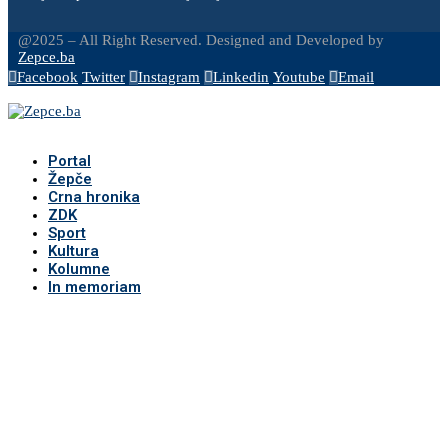
@2025 – All Right Reserved. Designed and Developed by
Zepce.ba
Facebook
Twitter
Instagram
Linkedin
Youtube
Email
Portal
Žepče
Crna hronika
ZDK
Sport
Kultura
Kolumne
In memoriam