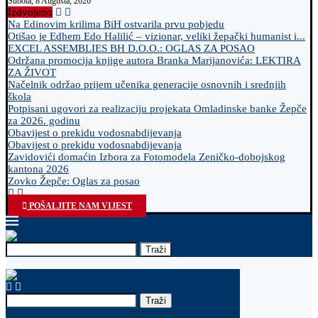
Subota, 8 Augusta, 2026
Izdvojeno
Na Edinovim krilima BiH ostvarila prvu pobjedu
Otišao je Edhem Edo Halilić – vizionar, veliki žepački humanist i...
EXCEL ASSEMBLIES BH D.O.O.: OGLAS ZA POSAO
Održana promocija knjige autora Branka Marijanovića: LEKTIRA
ZA ŽIVOT
Načelnik održao prijem učenika generacije osnovnih i srednjih
škola
Potpisani ugovori za realizaciju projekata Omladinske banke Žepče
za 2026. godinu
Obavijest o prekidu vodosnabdijevanja
Obavijest o prekidu vodosnabdijevanja
Zavidovići domaćin Izbora za Fotomodela Zeničko-dobojskog
kantona 2026
Zovko Žepče: Oglas za posao
POŠALJITE NAM VIJEST
Traži
Traži