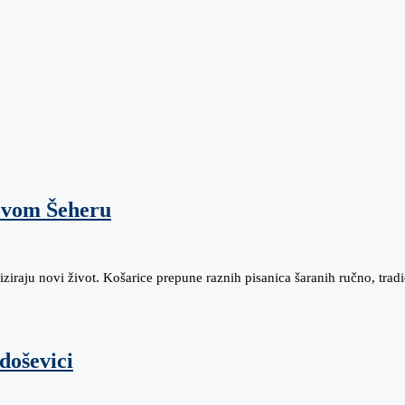
Novom Šeheru
iziraju novi život. Košarice prepune raznih pisanica šaranih ručno, tr
doševici