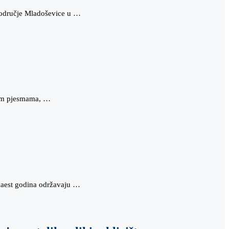
 područje Mladoševice u …
rnim pjesmama, …
naest godina održavaju …