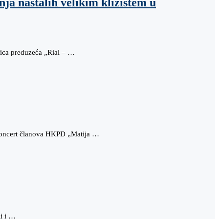
ja nastalih velikim klizištem u
nica preduzeća „Rial – …
koncert članova HKPD „Matija …
li i …