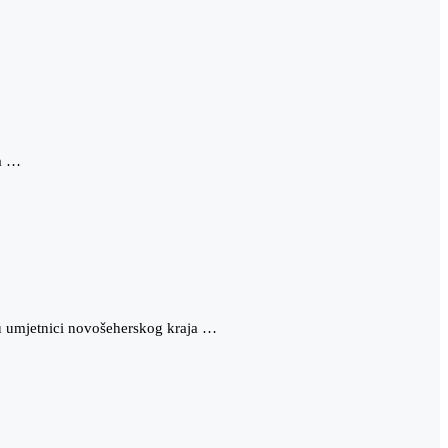
na …
u umjetnici novošeherskog kraja …