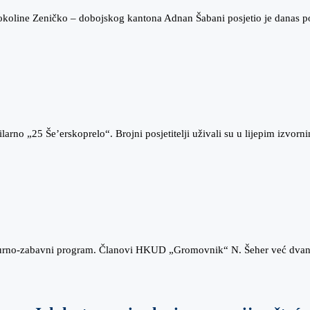
tu okoline Zeničko – dobojskog kantona Adnan Šabani posjetio je danas
ilarno „25 Še’erskoprelo“. Brojni posjetitelji uživali su u lijepim izvo
ulturno-zabavni program. Članovi HKUD „Gromovnik“ N. Šeher već dva