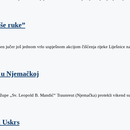
aše ruke”
šen jučer još jednom vrlo uspješnom akcijom čišćenja rijeke Liješnice 
i u Njemačkoj
 župe „Sv. Leopold B. Mandić“ Traunreut (Njemačka) protekli vikend s
i Uskrs