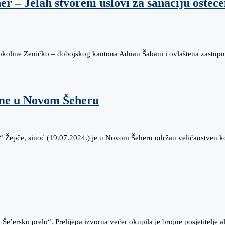
 – Jelah stvoreni uslovi za sanaciju oštećen
tu okoline Zeničko – dobojskog kantona Adnan Šabani i ovlaštena zastup
ume u Novom Šeheru
 Žepče, sinoć (19.07.2024.) je u Novom Šeheru održan veličanstven 
e’ersko prelo“. Prelijepa izvorna večer okupila je brojne posjetitelje a