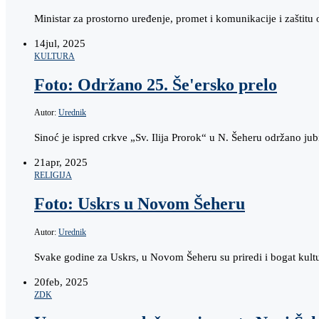
Ministar za prostorno uređenje, promet i komunikacije i zašti
14
jul, 2025
KULTURA
Foto: Održano 25. Še'ersko prelo
Autor:
Urednik
Sinoć je ispred crkve „Sv. Ilija Prorok“ u N. Šeheru održano jub
21
apr, 2025
RELIGIJA
Foto: Uskrs u Novom Šeheru
Autor:
Urednik
Svake godine za Uskrs, u Novom Šeheru su priredi i bogat k
20
feb, 2025
ZDK