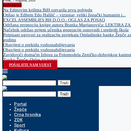
Petak, 7 Augusta, 2026
Izdvojeno
Na Edinovim krilima BiH ostvarila prvu pobjedu
Otišao je Edhem Edo Halilić – vizionar, veliki žepački humanist i...
EXCEL ASSEMBLIES BH D.O.O.: OGLAS ZA POSAO
Održana promocija knjige autora Branka Marijanovića: LEKTIRA Z
Načelnik održao prijem učenika generacije osnovnih i srednjih škola
Potpisani ugovori za realizaciju projekata Omladinske banke Žepče z
godinu
Obavijest o prekidu vodosnabdijevanja
Obavijest o prekidu vodosnabdijevanja
Zavidovići domaćin Izbora za Fotomodela Zeničko-dobojskog kanto
Zovko Žepče: Oglas za posao
POŠALJITE NAM VIJEST
Traži
Traži
Portal
Žepče
Crna hronika
ZDK
Sport
Kultura