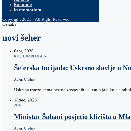
Kolumne
In memoriam
Copyright 2021 - All Right Reserved
Oznaka:
novi šeher
6
apr, 2026
KULTURA
RELIGIJA
Še'erska tucijada: Uskrsno slavlje u 
Autor:
Urednik
Uskrsna trpeze nema bez neizostavnih uskrsnih jaja koja simbol
18
dec, 2025
ZDK
Ministar Šabani posjetio klizišta u Mla
Autor:
Urednik