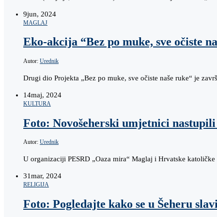
9
jun, 2024
MAGLAJ
Eko-akcija “Bez po muke, sve očiste n
Autor:
Urednik
Drugi dio Projekta „Bez po muke, sve očiste naše ruke“ je zavr
14
maj, 2024
KULTURA
Foto: Novošeherski umjetnici nastupil
Autor:
Urednik
U organizaciji PESRD „Oaza mira“ Maglaj i Hrvatske katoličke
31
mar, 2024
RELIGIJA
Foto: Pogledajte kako se u Šeheru slav