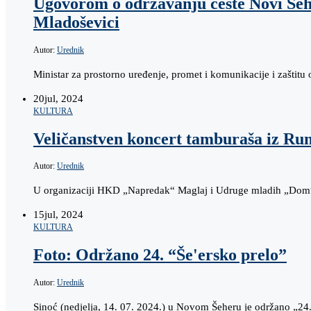
Ugovorom o održavanju ceste Novi Šeher
Mladoševici
Autor:
Urednik
Ministar za prostorno uređenje, promet i komunikacije i zašti
20
jul, 2024
KULTURA
Veličanstven koncert tamburaša iz R
Autor:
Urednik
U organizaciji HKD „Napredak“ Maglaj i Udruge mladih „Dom“
15
jul, 2024
KULTURA
Foto: Održano 24. “Še'ersko prelo”
Autor:
Urednik
Sinoć (nedjelja, 14. 07. 2024.) u Novom Šeheru je održano „24. Š